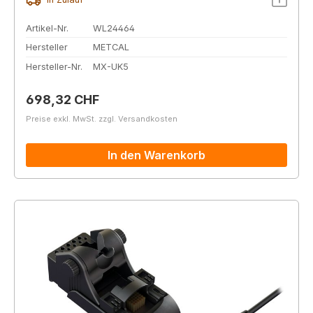
Artikel-Nr.
WL24464
Hersteller
METCAL
Hersteller-Nr.
MX-UK5
Regulärer Preis:
698,32 CHF
Preise exkl. MwSt. zzgl. Versandkosten
In den Warenkorb