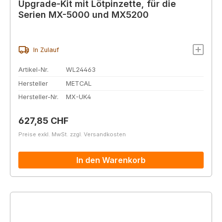
Upgrade-Kit mit Lötpinzette, für die
Serien MX-5000 und MX5200
In Zulauf
Artikel-Nr.
WL24463
Hersteller
METCAL
Hersteller-Nr.
MX-UK4
Regulärer Preis:
627,85 CHF
Preise exkl. MwSt. zzgl. Versandkosten
In den Warenkorb