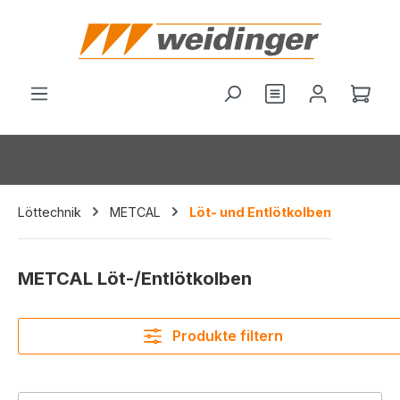
alt springen
Ware
Löttechnik
METCAL
Löt- und Entlötkolben
METCAL Löt-/Entlötkolben
Produkte filtern