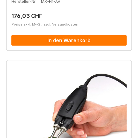
Hersteller-Nr.
MX-H1-AV
Regulärer Preis:
176,03 CHF
Preise exkl. MwSt. zzgl. Versandkosten
In den Warenkorb