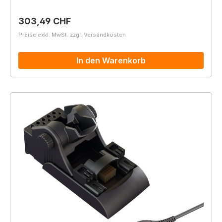
Regulärer Preis:
303,49 CHF
Preise exkl. MwSt. zzgl. Versandkosten
In den Warenkorb