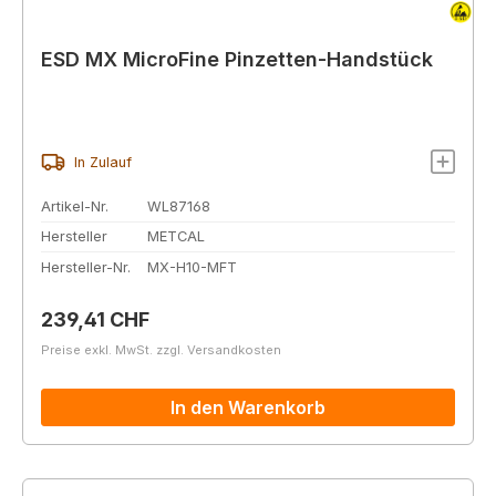
ESD MX MicroFine Pinzetten-Handstück
In Zulauf
Artikel-Nr.
WL87168
Hersteller
METCAL
Hersteller-Nr.
MX-H10-MFT
Regulärer Preis:
239,41 CHF
Preise exkl. MwSt. zzgl. Versandkosten
In den Warenkorb