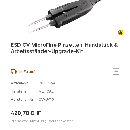
ESD CV MicroFine Pinzetten-Handstück &
Arbeitsständer-Upgrade-Kit
In Zulauf
Artikel-Nr.
WL87169
Hersteller
METCAL
Hersteller-Nr.
CV-UK10
Regulärer Preis:
420,78 CHF
Preise exkl. MwSt. zzgl. Versandkosten