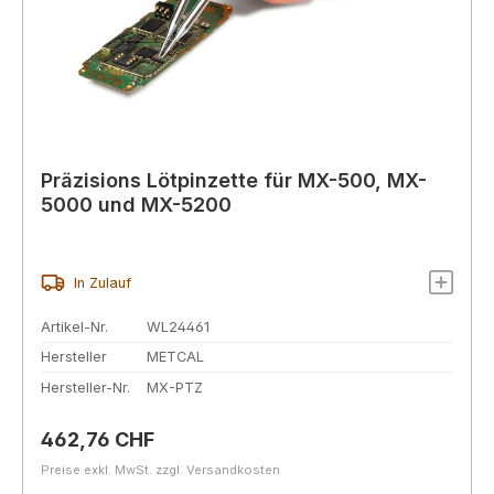
Präzisions Lötpinzette für MX-500, MX-
5000 und MX-5200
In Zulauf
Artikel-Nr.
WL24461
Hersteller
METCAL
Hersteller-Nr.
MX-PTZ
Regulärer Preis:
462,76 CHF
Preise exkl. MwSt. zzgl. Versandkosten