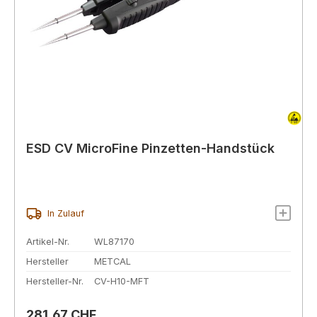
ESD CV MicroFine Pinzetten-Handstück
In Zulauf
Artikel-Nr.
WL87170
Hersteller
METCAL
Hersteller-Nr.
CV-H10-MFT
Regulärer Preis:
281,67 CHF