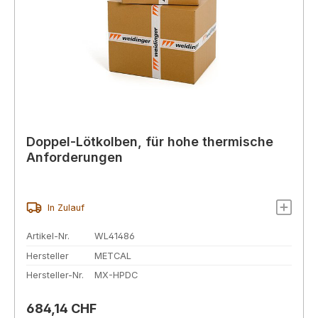
Doppel-Lötkolben, für hohe thermische
Anforderungen
In Zulauf
Artikel-Nr.
WL41486
Hersteller
METCAL
Hersteller-Nr.
MX-HPDC
Regulärer Preis:
684,14 CHF