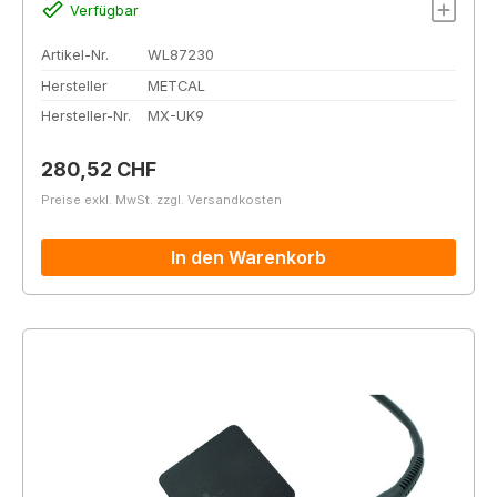
Verfügbar
Artikel-Nr.
WL87230
Hersteller
METCAL
Hersteller-Nr.
MX-UK9
Regulärer Preis:
280,52 CHF
Preise exkl. MwSt. zzgl. Versandkosten
In den Warenkorb