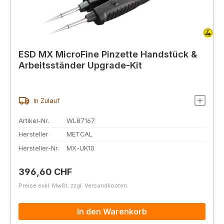
ESD MX MicroFine Pinzette Handstück &
Arbeitsständer Upgrade-Kit
In Zulauf
Artikel-Nr.
WL87167
Hersteller
METCAL
Hersteller-Nr.
MX-UK10
Regulärer Preis:
396,60 CHF
Preise exkl. MwSt. zzgl. Versandkosten
In den Warenkorb