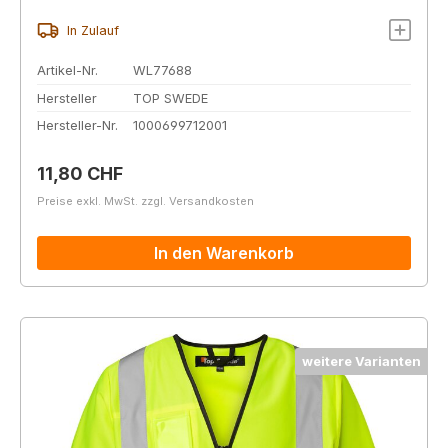
In Zulauf
Artikel-Nr.
WL77688
Hersteller
TOP SWEDE
Hersteller-Nr.
1000699712001
Regulärer Preis:
11,80 CHF
Preise exkl. MwSt. zzgl. Versandkosten
In den Warenkorb
weitere Varianten