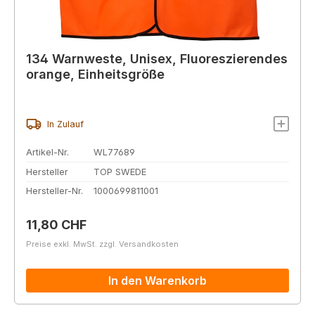
134 Warnweste, Unisex, Fluoreszierendes
orange, Einheitsgröße
In Zulauf
Artikel-Nr.
WL77689
Hersteller
TOP SWEDE
Hersteller-Nr.
1000699811001
Regulärer Preis:
11,80 CHF
Preise exkl. MwSt. zzgl. Versandkosten
In den Warenkorb