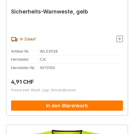
Sicherheits-Warnweste, gelb
In Zulauf
Artikel-Nr.
WL53928
Hersteller
C.K
Hersteller-Nr.
AV13100
Regulärer Preis:
4,91 CHF
Preise exkl. MwSt. zzgl. Versandkosten
In den Warenkorb