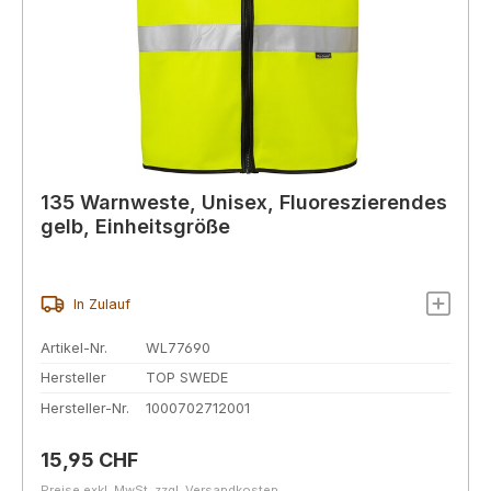
135 Warnweste, Unisex, Fluoreszierendes
gelb, Einheitsgröße
In Zulauf
Artikel-Nr.
WL77690
Hersteller
TOP SWEDE
Hersteller-Nr.
1000702712001
Regulärer Preis:
15,95 CHF
Preise exkl. MwSt. zzgl. Versandkosten