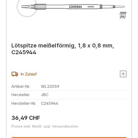
Lötspitze meißelförmig, 1,8 x 0,8 mm,
C245944
In Zulauf
Artikel-Nr.
WL22059
Hersteller
JBC
Hersteller-Nr.
C245944
Regulärer Preis:
36,49 CHF
Preise exkl. MwSt. zzgl. Versandkosten