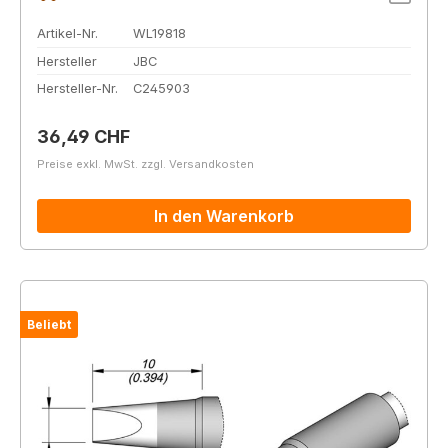
Artikel-Nr.
WL19818
Hersteller
JBC
Hersteller-Nr.
C245903
Regulärer Preis:
36,49 CHF
Preise exkl. MwSt. zzgl. Versandkosten
In den Warenkorb
Beliebt