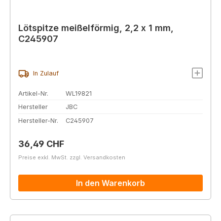
Lötspitze meißelförmig, 2,2 x 1 mm,
C245907
In Zulauf
Artikel-Nr.
WL19821
Hersteller
JBC
Hersteller-Nr.
C245907
Regulärer Preis:
36,49 CHF
Preise exkl. MwSt. zzgl. Versandkosten
In den Warenkorb