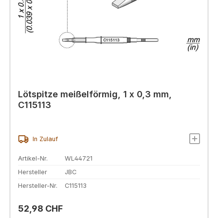
Lötspitze meißelförmig, 1 x 0,3 mm,
C115113
In Zulauf
Artikel-Nr.
WL44721
Hersteller
JBC
Hersteller-Nr.
C115113
Regulärer Preis:
52,98 CHF