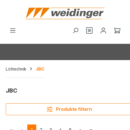
alt springen
Ware
Löttechnik
JBC
JBC
Produkte filtern
Seite
Seite
Seite
Seite
Seite