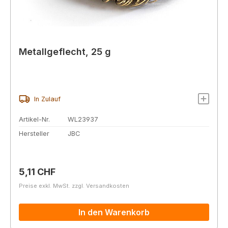
Metallgeflecht, 25 g
In Zulauf
Artikel-Nr.
WL23937
Hersteller
JBC
Regulärer Preis:
5,11 CHF
Preise exkl. MwSt. zzgl. Versandkosten
In den Warenkorb