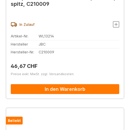
spitz, C210009
In Zulauf
Artikel-Nr.
WL13214
Hersteller
JBC
Hersteller-Nr.
C210009
Regulärer Preis:
46,67 CHF
Preise exkl. MwSt. zzgl. Versandkosten
In den Warenkorb
Beliebt