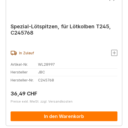
Spezial-Lötspitzen, für Lötkolben T245,
C245768
In Zulauf
Artikel-Nr.
WL28997
Hersteller
JBC
Hersteller-Nr.
C245768
Regulärer Preis:
36,49 CHF
Preise exkl. MwSt. zzgl. Versandkosten
In den Warenkorb