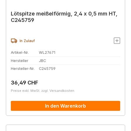
Lötspitze meißelförmig, 2,4 x 0,5 mm HT,
C245759
In Zulauf
Artikel-Nr.
WL27671
Hersteller
JBC
Hersteller-Nr.
C245759
Regulärer Preis:
36,49 CHF
Preise exkl. MwSt. zzgl. Versandkosten
In den Warenkorb