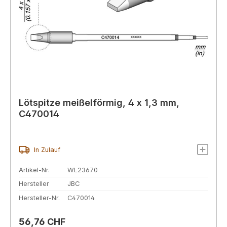
Lötspitze meißelförmig, 4 x 1,3 mm,
C470014
In Zulauf
Artikel-Nr.
WL23670
Hersteller
JBC
Hersteller-Nr.
C470014
Regulärer Preis:
56,76 CHF