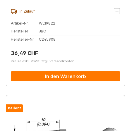
In Zulauf
Artikel-Nr.
WL19822
Hersteller
JBC
Hersteller-Nr.
C245908
Regulärer Preis:
36,49 CHF
Preise exkl. MwSt. zzgl. Versandkosten
In den Warenkorb
Beliebt