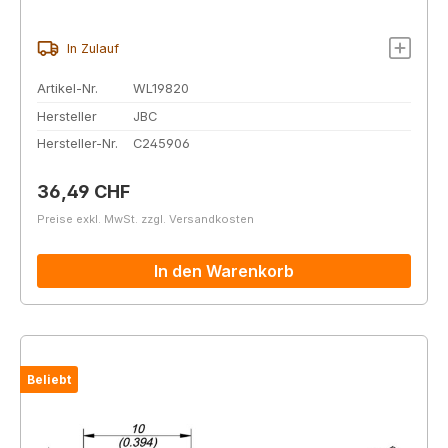
In Zulauf
Artikel-Nr.
WL19820
Hersteller
JBC
Hersteller-Nr.
C245906
Regulärer Preis:
36,49 CHF
Preise exkl. MwSt. zzgl. Versandkosten
In den Warenkorb
Beliebt