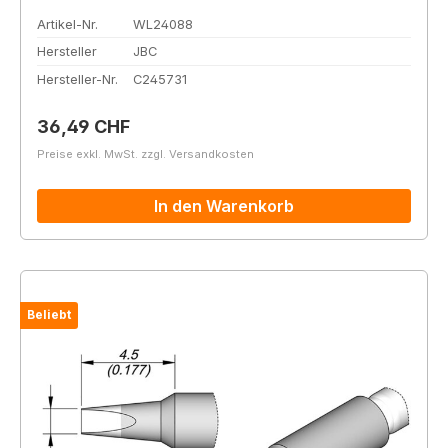
Artikel-Nr.
WL24088
Hersteller
JBC
Hersteller-Nr.
C245731
Regulärer Preis:
36,49 CHF
Preise exkl. MwSt. zzgl. Versandkosten
In den Warenkorb
Beliebt