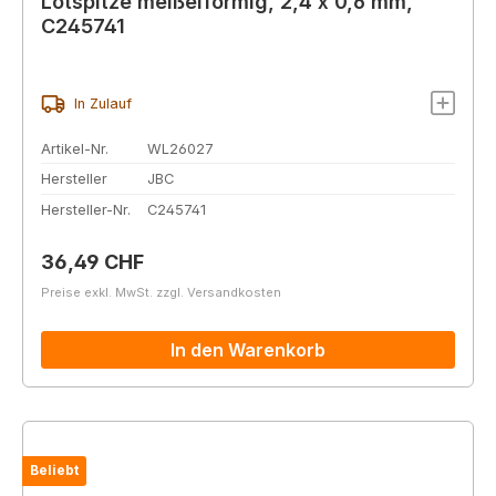
Lötspitze meißelförmig, 2,4 x 0,6 mm,
C245741
In Zulauf
Artikel-Nr.
WL26027
Hersteller
JBC
Hersteller-Nr.
C245741
Regulärer Preis:
36,49 CHF
Preise exkl. MwSt. zzgl. Versandkosten
In den Warenkorb
Beliebt