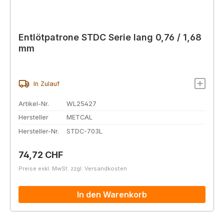
Entlötpatrone STDC Serie lang 0,76 / 1,68
mm
In Zulauf
Artikel-Nr.
WL25427
Hersteller
METCAL
Hersteller-Nr.
STDC-703L
Regulärer Preis:
74,72 CHF
Preise exkl. MwSt. zzgl. Versandkosten
In den Warenkorb