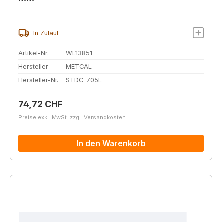
In Zulauf
Artikel-Nr.
WL13851
Hersteller
METCAL
Hersteller-Nr.
STDC-705L
Regulärer Preis:
74,72 CHF
Preise exkl. MwSt. zzgl. Versandkosten
In den Warenkorb