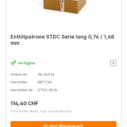
Entlötpatrone STDC Serie lang 0,76 / 1,68
mm
Verfügbar
Artikel-Nr.
WL36534
Hersteller
METCAL
Hersteller-Nr.
STDC-803L
Regulärer Preis:
114,40 CHF
Preise exkl. MwSt. zzgl. Versandkosten
In den Warenkorb