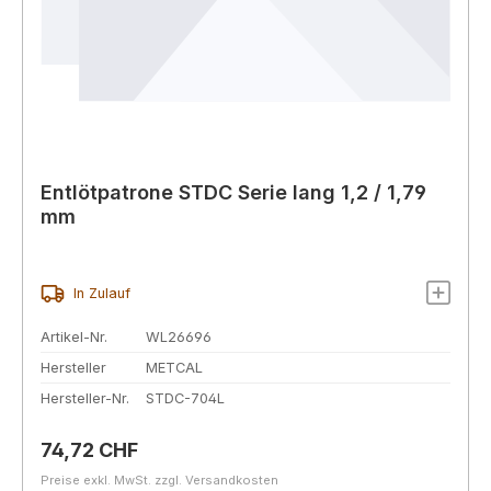
Entlötpatrone STDC Serie lang 1,2 / 1,79
mm
In Zulauf
Artikel-Nr.
WL26696
Hersteller
METCAL
Hersteller-Nr.
STDC-704L
Regulärer Preis:
74,72 CHF
Preise exkl. MwSt. zzgl. Versandkosten