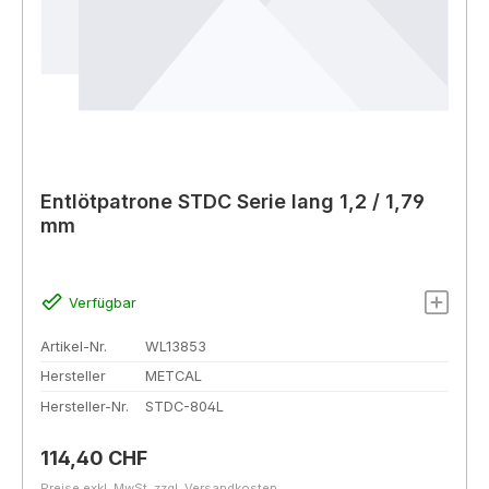
Entlötpatrone STDC Serie lang 1,2 / 1,79
mm
Verfügbar
Artikel-Nr.
WL13853
Hersteller
METCAL
Hersteller-Nr.
STDC-804L
Regulärer Preis:
114,40 CHF
Preise exkl. MwSt. zzgl. Versandkosten