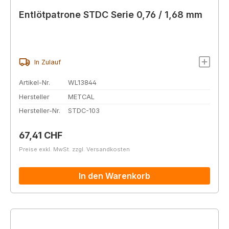
Entlötpatrone STDC Serie 0,76 / 1,68 mm
In Zulauf
Artikel-Nr.
WL13844
Hersteller
METCAL
Hersteller-Nr.
STDC-103
Regulärer Preis:
67,41 CHF
Preise exkl. MwSt. zzgl. Versandkosten
In den Warenkorb