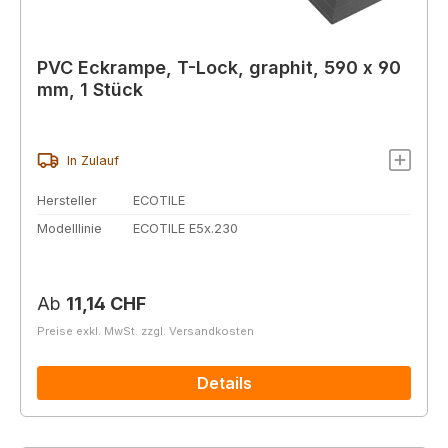
PVC Eckrampe, T-Lock, graphit, 590 x 90
mm, 1 Stück
In Zulauf
Hersteller
ECOTILE
Modelllinie
ECOTILE E5x.230
Regulärer Preis:
Ab
11,14 CHF
Preise exkl. MwSt. zzgl. Versandkosten
Details