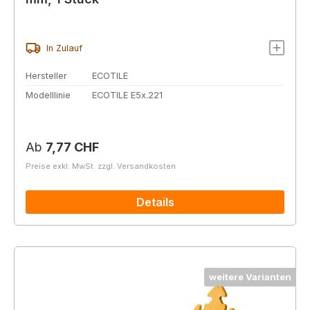
In Zulauf
Hersteller
ECOTILE
Modelllinie
ECOTILE E5x.221
Regulärer Preis:
Ab
7,77 CHF
Preise exkl. MwSt. zzgl. Versandkosten
Details
weitere Varianten