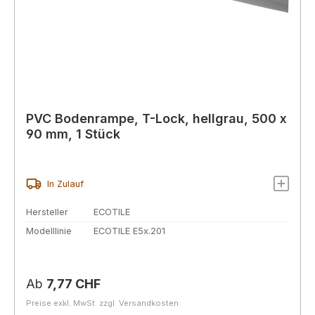
PVC Bodenrampe, T-Lock, hellgrau, 500 x
90 mm, 1 Stück
In Zulauf
Hersteller
ECOTILE
Modelllinie
ECOTILE E5x.201
Regulärer Preis:
Ab
7,77 CHF
Preise exkl. MwSt. zzgl. Versandkosten