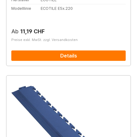
Modelllinie
ECOTILE E5x.220
Regulärer Preis:
Ab
11,19 CHF
Preise exkl. MwSt. zzgl. Versandkosten
Details