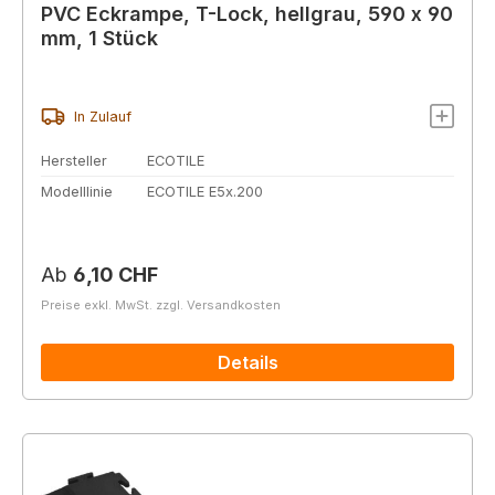
PVC Eckrampe, T-Lock, hellgrau, 590 x 90
mm, 1 Stück
In Zulauf
Hersteller
ECOTILE
Modelllinie
ECOTILE E5x.200
Regulärer Preis:
Ab
6,10 CHF
Preise exkl. MwSt. zzgl. Versandkosten
Details