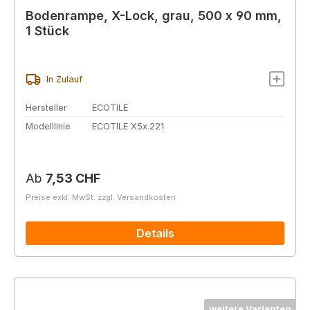
Bodenrampe, X-Lock, grau, 500 x 90 mm,
1 Stück
In Zulauf
Hersteller
ECOTILE
Modelllinie
ECOTILE X5x.221
Regulärer Preis:
Ab
7,53 CHF
Preise exkl. MwSt. zzgl. Versandkosten
Details
weitere Varianten