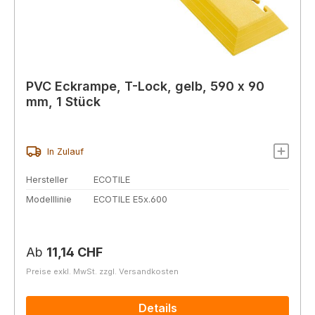
PVC Eckrampe, T-Lock, gelb, 590 x 90
mm, 1 Stück
In Zulauf
Hersteller
ECOTILE
Modelllinie
ECOTILE E5x.600
Regulärer Preis:
Ab
11,14 CHF
Preise exkl. MwSt. zzgl. Versandkosten
Details