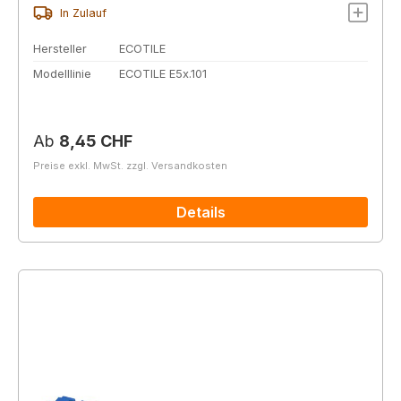
In Zulauf
Hersteller
ECOTILE
Modelllinie
ECOTILE E5x.101
Regulärer Preis:
Ab
8,45 CHF
Preise exkl. MwSt. zzgl. Versandkosten
Details