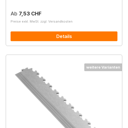
Regulärer Preis:
Ab
7,53 CHF
Preise exkl. MwSt. zzgl. Versandkosten
Details
weitere Varianten