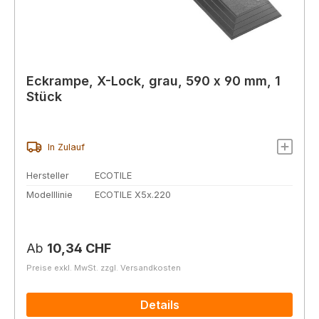
Eckrampe, X-Lock, grau, 590 x 90 mm, 1
Stück
In Zulauf
Hersteller
ECOTILE
Modelllinie
ECOTILE X5x.220
Regulärer Preis:
Ab
10,34 CHF
Preise exkl. MwSt. zzgl. Versandkosten
Details