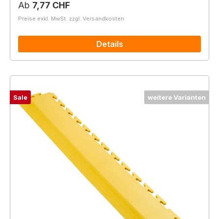
Regulärer Preis:
Ab
7,77 CHF
Preise exkl. MwSt. zzgl. Versandkosten
Details
Sale
weitere Varianten