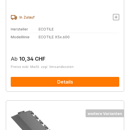
In Zulauf
Hersteller
ECOTILE
Modelllinie
ECOTILE X5x.600
Regulärer Preis:
Ab
10,34 CHF
Preise exkl. MwSt. zzgl. Versandkosten
Details
weitere Varianten