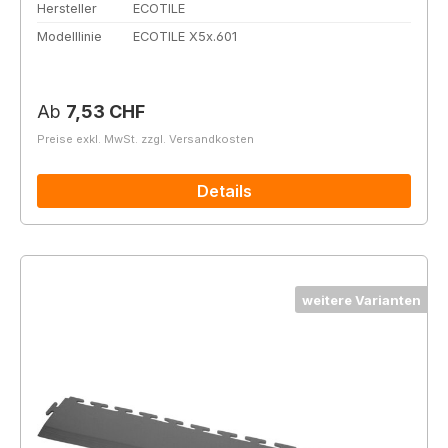
Hersteller
ECOTILE
Modelllinie
ECOTILE X5x.601
Regulärer Preis:
Ab
7,53 CHF
Preise exkl. MwSt. zzgl. Versandkosten
Details
weitere Varianten