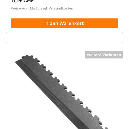
Regulärer Preis:
11,19 CHF
Preise exkl. MwSt. zzgl. Versandkosten
In den Warenkorb
weitere Varianten