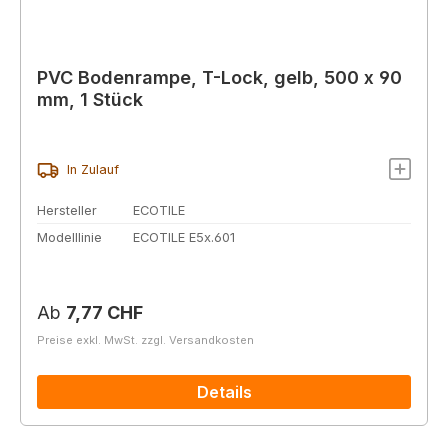
PVC Bodenrampe, T-Lock, gelb, 500 x 90
mm, 1 Stück
In Zulauf
Hersteller
ECOTILE
Modelllinie
ECOTILE E5x.601
Regulärer Preis:
Ab
7,77 CHF
Preise exkl. MwSt. zzgl. Versandkosten
Details