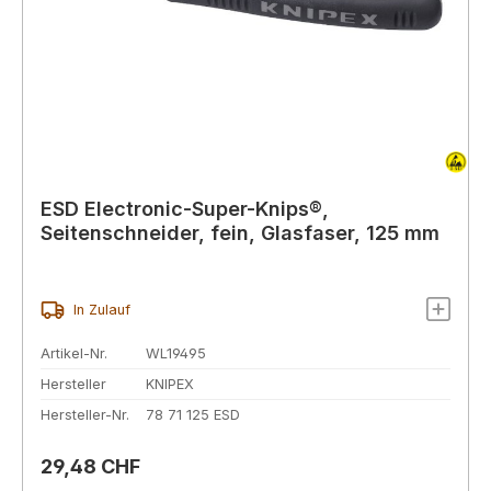
ESD Electronic-Super-Knips®,
Seitenschneider, fein, Glasfaser, 125 mm
In Zulauf
Artikel-Nr.
WL19495
Hersteller
KNIPEX
Hersteller-Nr.
78 71 125 ESD
Regulärer Preis:
29,48 CHF