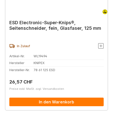
ESD Electronic-Super-Knips®,
Seitenschneider, fein, Glasfaser, 125 mm
In Zulauf
Artikel-Nr.
WL19494
Hersteller
KNIPEX
Hersteller-Nr.
78 61 125 ESD
Regulärer Preis:
26,57 CHF
Preise exkl. MwSt. zzgl. Versandkosten
In den Warenkorb