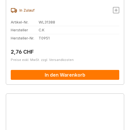
In Zulauf
Artikel-Nr.
WL31388
Hersteller
C.K
Hersteller-Nr.
T0951
Regulärer Preis:
2,76 CHF
Preise exkl. MwSt. zzgl. Versandkosten
In den Warenkorb