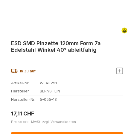
ESD SMD Pinzette 120mm Form 7a
Edelstahl Winkel 40° ableitfähig
In Zulauf
Artikel-Nr.
WL43251
Hersteller
BERNSTEIN
Hersteller-Nr.
5-055-13
Regulärer Preis:
17,11 CHF
Preise exkl. MwSt. zzgl. Versandkosten