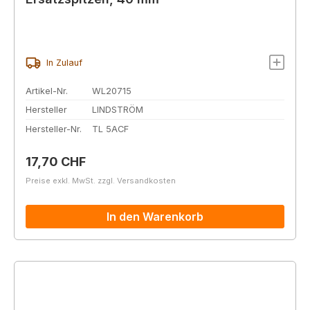
In Zulauf
Artikel-Nr.
WL20715
Hersteller
LINDSTRÖM
Hersteller-Nr.
TL 5ACF
Regulärer Preis:
17,70 CHF
Preise exkl. MwSt. zzgl. Versandkosten
In den Warenkorb