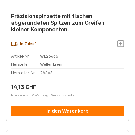
Präzisionspinzette mit flachen
abgerundeten Spitzen zum Greifen
kleiner Komponenten.
In Zulauf
Artikel-Nr.
WL26666
Hersteller
Weller Erem
Hersteller-Nr.
2ASASL
Regulärer Preis:
14,13 CHF
Preise exkl. MwSt. zzgl. Versandkosten
In den Warenkorb