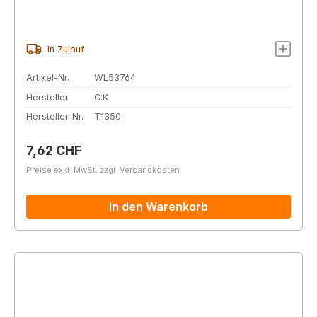
In Zulauf
Artikel-Nr.
WL53764
Hersteller
C.K
Hersteller-Nr.
T1350
Regulärer Preis:
7,62 CHF
Preise exkl. MwSt. zzgl. Versandkosten
In den Warenkorb