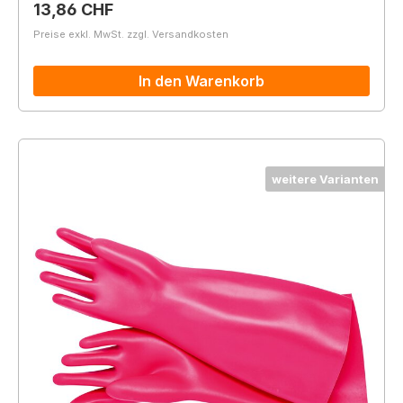
Regulärer Preis:
13,86 CHF
Preise exkl. MwSt. zzgl. Versandkosten
In den Warenkorb
weitere Varianten