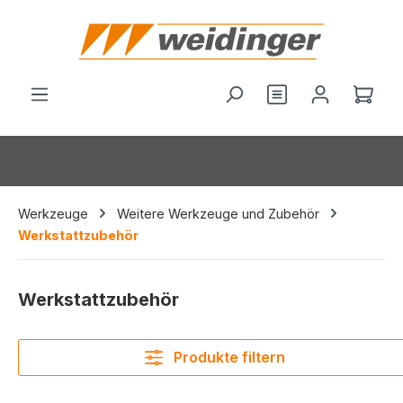
alt springen
Du hast 0 Produ
Ware
Werkzeuge
Weitere Werkzeuge und Zubehör
Werkstattzubehör
Werkstattzubehör
Produkte filtern