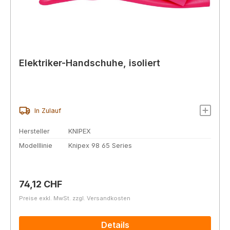
Elektriker-Handschuhe, isoliert
In Zulauf
Hersteller
KNIPEX
Modelllinie
Knipex 98 65 Series
Regulärer Preis:
74,12 CHF
Preise exkl. MwSt. zzgl. Versandkosten
Details