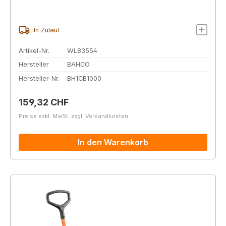
In Zulauf
Artikel-Nr.
WL83554
Hersteller
BAHCO
Hersteller-Nr.
BH1CB1000
Regulärer Preis:
159,32 CHF
Preise exkl. MwSt. zzgl. Versandkosten
In den Warenkorb