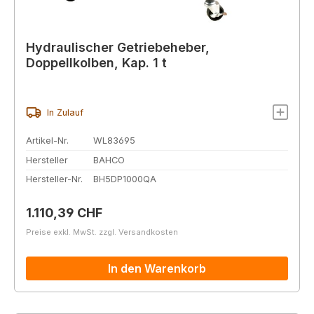
Hydraulischer Getriebeheber,
Doppellkolben, Kap. 1 t
In Zulauf
Artikel-Nr.
WL83695
Hersteller
BAHCO
Hersteller-Nr.
BH5DP1000QA
Regulärer Preis:
1.110,39 CHF
Preise exkl. MwSt. zzgl. Versandkosten
In den Warenkorb