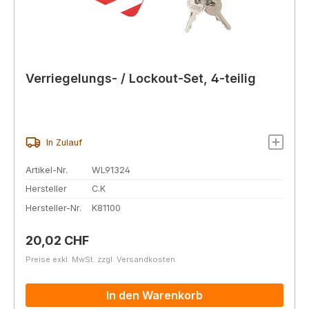
Verriegelungs- / Lockout-Set, 4-teilig
In Zulauf
Artikel-Nr.
WL91324
Hersteller
C.K
Hersteller-Nr.
K81100
Regulärer Preis:
20,02 CHF
Preise exkl. MwSt. zzgl. Versandkosten
In den Warenkorb