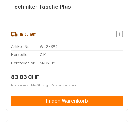
Techniker Tasche Plus
In Zulauf
Artikel-Nr.
WL27396
Hersteller
C.K
Hersteller-Nr.
MA2632
Regulärer Preis:
83,83 CHF
Preise exkl. MwSt. zzgl. Versandkosten
In den Warenkorb