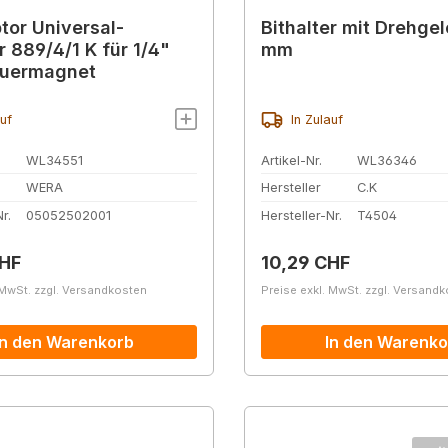
tor Universal-
Bithalter mit Drehge
r 889/4/1 K für 1/4"
mm
auermagnet
auf
In Zulauf
WL34551
Artikel-Nr.
WL36346
WERA
Hersteller
C.K
r.
05052502001
Hersteller-Nr.
T4504
r Preis:
Regulärer Preis:
CHF
10,29 CHF
 MwSt. zzgl. Versandkosten
Preise exkl. MwSt. zzgl. Versand
In den Warenkorb
In den Warenko