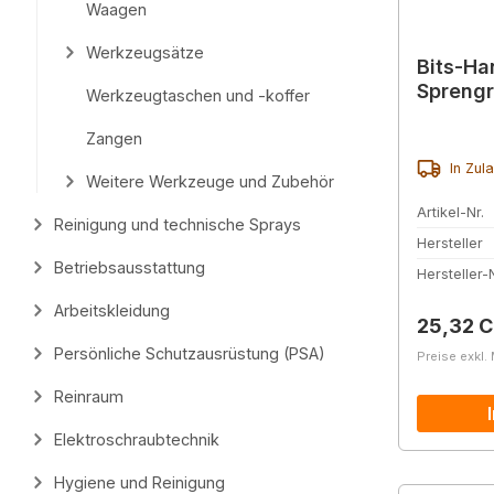
Waagen
Werkzeugsätze
Bits-Ha
Sprengr
Werkzeugtaschen und -koffer
Zangen
In Zul
Weitere Werkzeuge und Zubehör
Artikel-Nr.
Reinigung und technische Sprays
Hersteller
Betriebsausstattung
Hersteller-N
Arbeitskleidung
Reguläre
25,32 
Persönliche Schutzausrüstung (PSA)
Preise exkl.
Reinraum
Elektroschraubtechnik
Hygiene und Reinigung