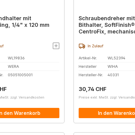
ndhalter mit
Schraubendreher mit
ing, 1/4" x 120 mm
Bithalter, SoftFinish®
CentroFix, mechanis
verriegelbar (40331
auf
In Zulauf
WL19836
Artikel-Nr.
WL52394
WERA
Hersteller
WIHA
r.
05051005001
Hersteller-Nr.
40331
r Preis:
Regulärer Preis:
CHF
30,74 CHF
 MwSt. zzgl. Versandkosten
Preise exkl. MwSt. zzgl. Versand
In den Warenkorb
In den Warenko