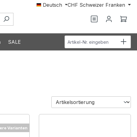
Deutsch
CHF
Schweizer Franken
Du hast 0 Produ
Ware
Artikel-Nr. eingeben
n
SALE
ere Varianten