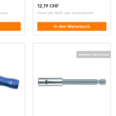
Regulärer Preis:
12,19 CHF
kosten
Preise exkl. MwSt. zzgl. Versandkosten
In den Warenkorb
weitere Varianten