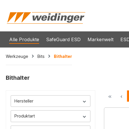
springen
Zur Hauptnavigation springen
Alle Produkte
SafeGuard ESD
Markenwelt
ESD
Werkzeuge
Bits
Bithalter
Bithalter
Hersteller
Produktart