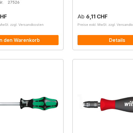
r.
27526
r Preis:
Regulärer Preis:
CHF
Ab
6,11 CHF
 MwSt. zzgl. Versandkosten
Preise exkl. MwSt. zzgl. Versand
In den Warenkorb
Details