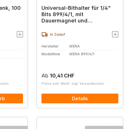
lenk, 100
Universal-Bithalter für 1/4"
Bits 899/4/1, mit
Dauermagnet und
Sprengring, div. Größen
In Zulauf
Hersteller
WERA
Modelllinie
WERA 899/4/1
Regulärer Preis:
Ab
10,41 CHF
kosten
Preise exkl. MwSt. zzgl. Versandkosten
rb
Details