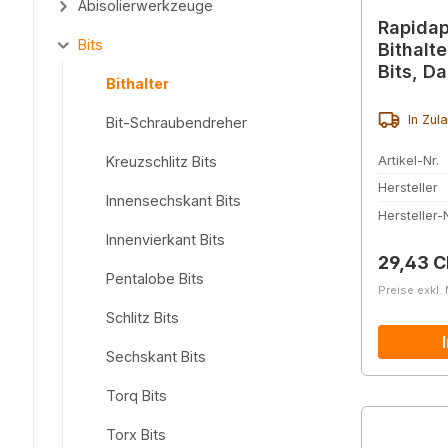
Abisolierwerkzeuge
Rapidap
Bits
Bithalte
Bits, D
Bithalter
In Zul
Bit-Schraubendreher
Artikel-Nr.
Kreuzschlitz Bits
Hersteller
Innensechskant Bits
Hersteller-N
Innenvierkant Bits
Reguläre
29,43 
Pentalobe Bits
Preise exkl.
Schlitz Bits
Sechskant Bits
Torq Bits
Torx Bits