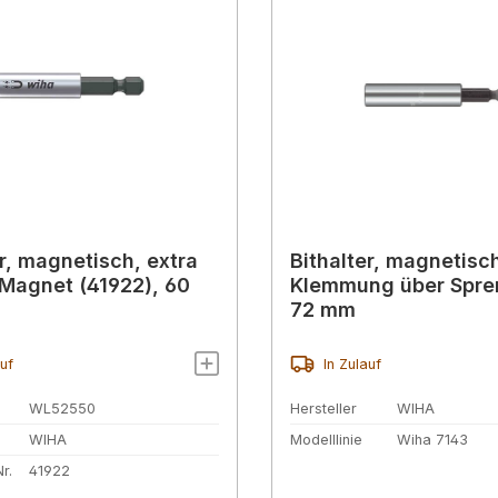
er, magnetisch, extra
Bithalter, magnetisc
 Magnet (41922), 60
Klemmung über Spre
72 mm
auf
In Zulauf
WL52550
Hersteller
WIHA
WIHA
Modelllinie
Wiha 7143
r.
41922