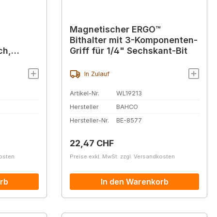
Magnetischer ERGO™
Bithalter mit 3-Komponenten-
ch,
Griff für 1/4" Sechskant-Bit
), 149 mm
In Zulauf
Artikel-Nr.
WL19213
Hersteller
BAHCO
Hersteller-Nr.
BE-8577
Regulärer Preis:
22,47 CHF
kosten
Preise exkl. MwSt. zzgl. Versandkosten
rb
In den Warenkorb