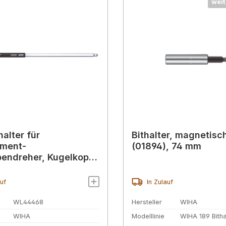
weit
halter für
Bithalter, magnetisc
ment-
(01894), 74 mm
endreher, Kugelkopf,
auf
In Zulauf
WL44468
Hersteller
WIHA
WIHA
Modelllinie
WIHA 189 Bitha