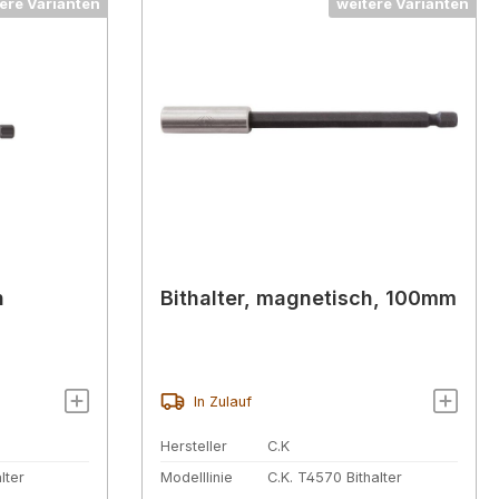
ere Varianten
weitere Varianten
h
Bithalter, magnetisch, 100mm
In Zulauf
Hersteller
C.K
lter
Modelllinie
C.K. T4570 Bithalter