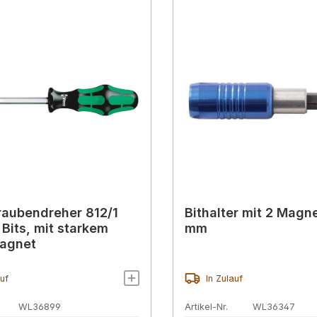
raubendreher 812/1
Bithalter mit 2 Magn
 Bits, mit starkem
mm
agnet
auf
In Zulauf
WL36899
Artikel-Nr.
WL36347