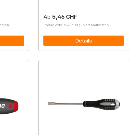
Regulärer Preis:
Ab
5,46 CHF
kosten
Preise exkl. MwSt. zzgl. Versandkosten
Details