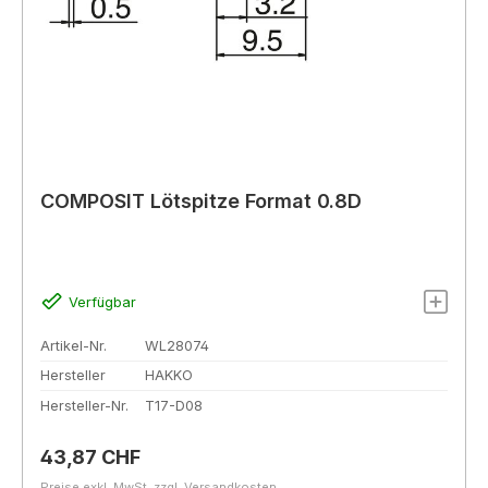
COMPOSIT Lötspitze Format 0.8D
Verfügbar
Artikel-Nr.
WL28074
Hersteller
HAKKO
Hersteller-Nr.
T17-D08
Regulärer Preis:
43,87 CHF
Preise exkl. MwSt. zzgl. Versandkosten