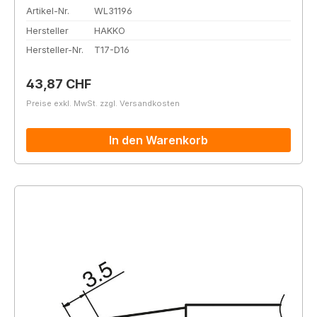
Artikel-Nr.
WL31196
Hersteller
HAKKO
Hersteller-Nr.
T17-D16
Regulärer Preis:
43,87 CHF
Preise exkl. MwSt. zzgl. Versandkosten
In den Warenkorb