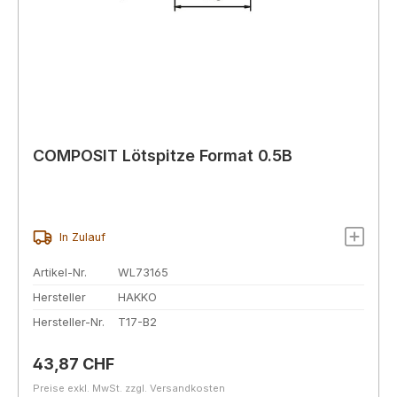
COMPOSIT Lötspitze Format 0.5B
In Zulauf
Artikel-Nr.
WL73165
Hersteller
HAKKO
Hersteller-Nr.
T17-B2
Regulärer Preis:
43,87 CHF
Preise exkl. MwSt. zzgl. Versandkosten