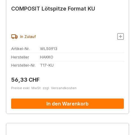
COMPOSIT Lötspitze Format KU
In Zulauf
Artikel-Nr.
WL50913
Hersteller
HAKKO
Hersteller-Nr.
T17-KU
Regulärer Preis:
56,33 CHF
Preise exkl. MwSt. zzgl. Versandkosten
In den Warenkorb