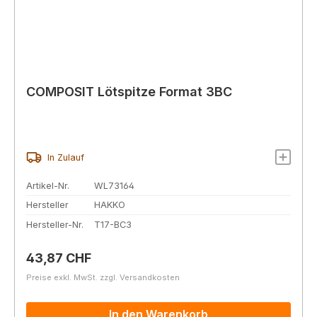
COMPOSIT Lötspitze Format 3BC
In Zulauf
Artikel-Nr.
WL73164
Hersteller
HAKKO
Hersteller-Nr.
T17-BC3
Regulärer Preis:
43,87 CHF
Preise exkl. MwSt. zzgl. Versandkosten
In den Warenkorb