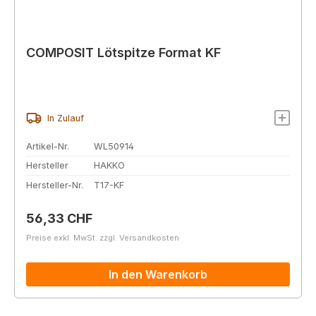
COMPOSIT Lötspitze Format KF
In Zulauf
Artikel-Nr.
WL50914
Hersteller
HAKKO
Hersteller-Nr.
T17-KF
Regulärer Preis:
56,33 CHF
Preise exkl. MwSt. zzgl. Versandkosten
In den Warenkorb