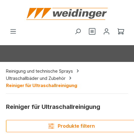
alt springen
Du hast 0 Produ
Ware
Reinigung und technische Sprays
Ultraschallbäder und Zubehör
Reiniger für Ultraschallreinigung
Reiniger für Ultraschallreinigung
Produkte filtern