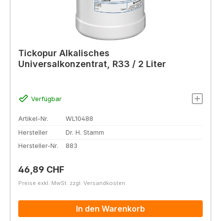
Tickopur Alkalisches
Universalkonzentrat, R33 / 2 Liter
Verfügbar
Artikel-Nr.
WL10488
Hersteller
Dr. H. Stamm
Hersteller-Nr.
883
Regulärer Preis:
46,89 CHF
Preise exkl. MwSt. zzgl. Versandkosten
In den Warenkorb