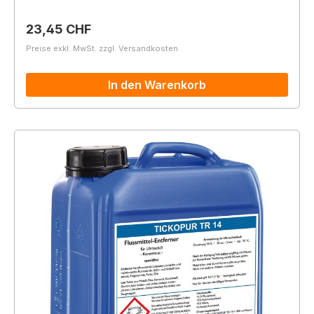
Regulärer Preis:
23,45 CHF
Preise exkl. MwSt. zzgl. Versandkosten
In den Warenkorb