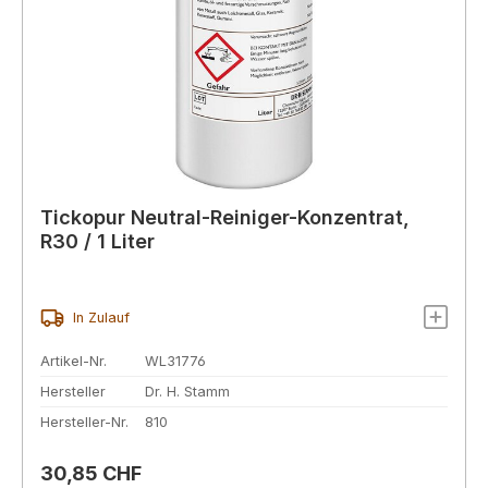
Tickopur Neutral-Reiniger-Konzentrat,
R30 / 1 Liter
In Zulauf
Artikel-Nr.
WL31776
Hersteller
Dr. H. Stamm
Hersteller-Nr.
810
Regulärer Preis:
30,85 CHF