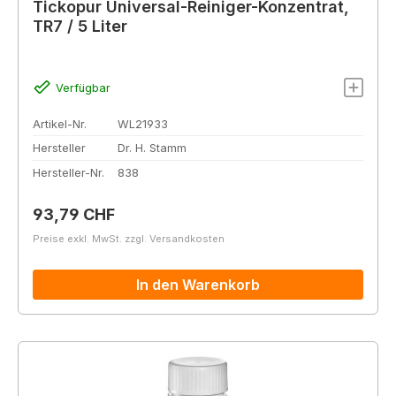
Tickopur Universal-Reiniger-Konzentrat,
TR7 / 5 Liter
Verfügbar
Artikel-Nr.
WL21933
Hersteller
Dr. H. Stamm
Hersteller-Nr.
838
Regulärer Preis:
93,79 CHF
Preise exkl. MwSt. zzgl. Versandkosten
In den Warenkorb