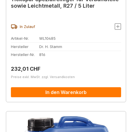
sowie Leichtmetall, R27 / 5 Liter
In Zulauf
Artikel-Nr.
WL10485
Hersteller
Dr. H. Stamm
Hersteller-Nr.
816
Regulärer Preis:
232,01 CHF
Preise exkl. MwSt. zzgl. Versandkosten
In den Warenkorb