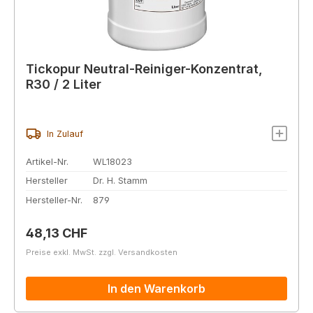
Tickopur Neutral-Reiniger-Konzentrat,
R30 / 2 Liter
In Zulauf
Artikel-Nr.
WL18023
Hersteller
Dr. H. Stamm
Hersteller-Nr.
879
Regulärer Preis:
48,13 CHF
Preise exkl. MwSt. zzgl. Versandkosten
In den Warenkorb