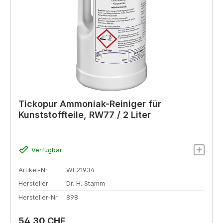
Tickopur Ammoniak-Reiniger für
Kunststoffteile, RW77 / 2 Liter
Verfügbar
Artikel-Nr.
WL21934
Hersteller
Dr. H. Stamm
Hersteller-Nr.
898
Regulärer Preis:
54,30 CHF