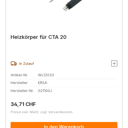
Heizkörper für CTA 20
In Zulauf
Artikel-Nr.
WL12033
Hersteller
ERSA
Hersteller-Nr.
021100J
Regulärer Preis:
34,71 CHF
Preise exkl. MwSt. zzgl. Versandkosten
In den Warenkorb