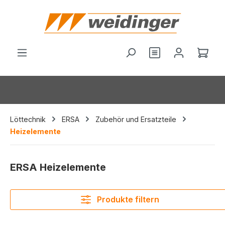
alt springen
Du hast 0 Produ
Ware
Löttechnik
ERSA
Zubehör und Ersatzteile
Heizelemente
ERSA Heizelemente
Produkte filtern