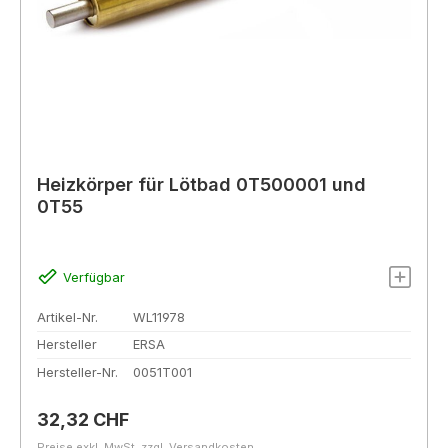
Heizkörper für Lötbad 0T500001 und
0T55
Verfügbar
Artikel-Nr.
WL11978
Hersteller
ERSA
Hersteller-Nr.
0051T001
Regulärer Preis:
32,32 CHF
Preise exkl. MwSt. zzgl. Versandkosten