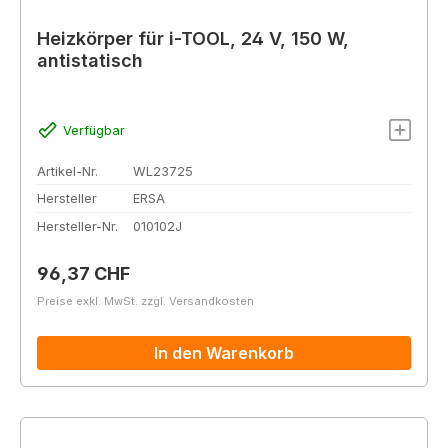
Heizkörper für i-TOOL, 24 V, 150 W,
antistatisch
Verfügbar
Artikel-Nr.
WL23725
Hersteller
ERSA
Hersteller-Nr.
010102J
Regulärer Preis:
96,37 CHF
Preise exkl. MwSt. zzgl. Versandkosten
In den Warenkorb