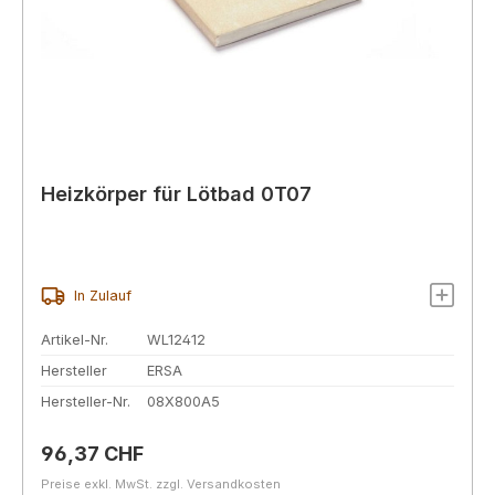
Heizkörper für Lötbad 0T07
In Zulauf
Artikel-Nr.
WL12412
Hersteller
ERSA
Hersteller-Nr.
08X800A5
Regulärer Preis:
96,37 CHF
Preise exkl. MwSt. zzgl. Versandkosten