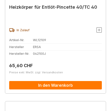
Heizkörper für Entlöt-Pincette 40/TC 40
In Zulauf
Artikel-Nr.
WL12109
Hersteller
ERSA
Hersteller-Nr.
042100J
Regulärer Preis:
65,60 CHF
Preise exkl. MwSt. zzgl. Versandkosten
In den Warenkorb