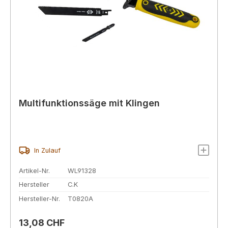
Multifunktionssäge mit Klingen
In Zulauf
Artikel-Nr.
WL91328
Hersteller
C.K
Hersteller-Nr.
T0820A
Regulärer Preis:
13,08 CHF