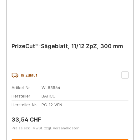
PrizeCut™-Sägeblatt, 11/12 ZpZ, 300 mm
In Zulauf
Artikel-Nr.
WL83564
Hersteller
BAHCO
Hersteller-Nr.
PC-12-VEN
Regulärer Preis:
33,54 CHF
Preise exkl. MwSt. zzgl. Versandkosten