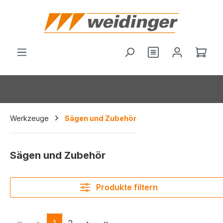
alt springen
Du hast 0 Produ
Ware
Werkzeuge
Sägen und Zubehör
Sägen und Zubehör
Produkte filtern
Seite
Seite