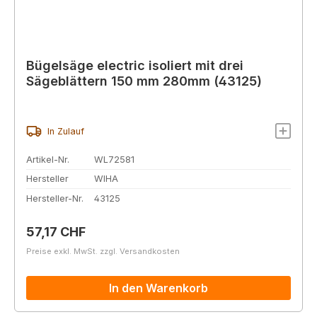
Bügelsäge electric isoliert mit drei
Sägeblättern 150 mm 280mm (43125)
In Zulauf
Artikel-Nr.
WL72581
Hersteller
WIHA
Hersteller-Nr.
43125
Regulärer Preis:
57,17 CHF
Preise exkl. MwSt. zzgl. Versandkosten
In den Warenkorb