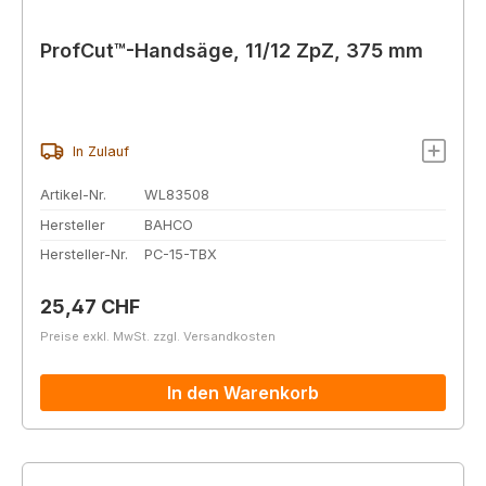
ProfCut™-Handsäge, 11/12 ZpZ, 375 mm
In Zulauf
Artikel-Nr.
WL83508
Hersteller
BAHCO
Hersteller-Nr.
PC-15-TBX
Regulärer Preis:
25,47 CHF
Preise exkl. MwSt. zzgl. Versandkosten
In den Warenkorb