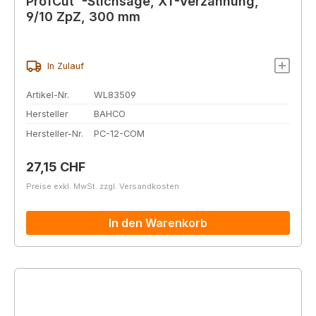
ProfCut™-Stichsäge, XT-Verzahnung,
9/10 ZpZ, 300 mm
In Zulauf
Artikel-Nr.
WL83509
Hersteller
BAHCO
Hersteller-Nr.
PC-12-COM
Regulärer Preis:
27,15 CHF
Preise exkl. MwSt. zzgl. Versandkosten
In den Warenkorb