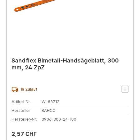
Sandflex Bimetall-Handsägeblatt, 300
mm, 24 ZpZ
In Zulauf
Artikel-Nr.
WL83712
Hersteller
BAHCO
Hersteller-Nr.
3906-300-24-100
Regulärer Preis:
2,57 CHF