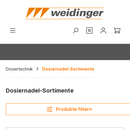
alt springen
Du hast 0 Produ
Ware
Dosiertechnik
Dosiernadel-Sortimente
Dosiernadel-Sortimente
Produkte filtern