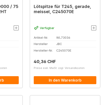
0000 / 75
Lötspitze für T245, gerade,
2HT
meissel, C245070E
Verfügbar
Artikel-Nr.
WL73036
Hersteller
JBC
Hersteller-Nr.
C245070E
Regulärer Preis:
40,36 CHF
kosten
Preise exkl. MwSt. zzgl. Versandkosten
rb
In den Warenkorb