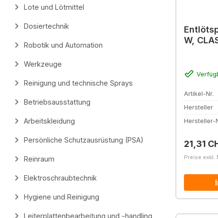
Lote und Lötmittel
Dosiertechnik
Entlöts
W, CLAS
Robotik und Automation
Werkzeuge
Verfüg
Reinigung und technische Sprays
Artikel-Nr.
Betriebsausstattung
Hersteller
Arbeitskleidung
Hersteller-N
Persönliche Schutzausrüstung (PSA)
Reguläre
21,31 C
Preise exkl.
Reinraum
Elektroschraubtechnik
Hygiene und Reinigung
Leiterplattenbearbeitung und -handling