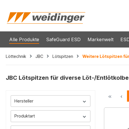
springen
Zur Hauptnavigation springen
Alle Produkte
SafeGuard ESD
Markenwelt
ESD
Löttechnik
JBC
Lötspitzen
Weitere Lötspitzen fü
JBC Lötspitzen für diverse Löt-/Entlötkolb
Hersteller
Produktart