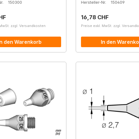
r.
150300
Hersteller-Nr.
150409
r Preis:
Regulärer Preis:
HF
16,78 CHF
 MwSt. zzgl. Versandkosten
Preise exkl. MwSt. zzgl. Versand
In den Warenkorb
In den Warenko