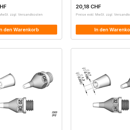
r Preis:
Regulärer Preis:
CHF
20,18 CHF
 MwSt. zzgl. Versandkosten
Preise exkl. MwSt. zzgl. Versand
In den Warenkorb
In den Warenko