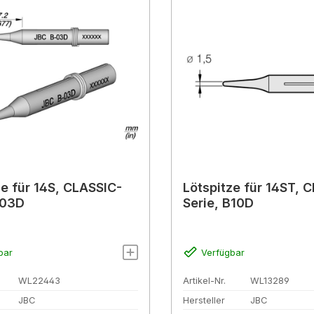
ze für 14S, CLASSIC-
Lötspitze für 14ST, 
B03D
Serie, B10D
bar
Verfügbar
WL22443
Artikel-Nr.
WL13289
JBC
Hersteller
JBC