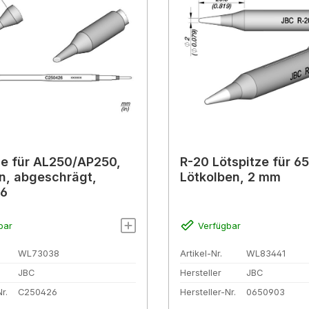
ze für AL250/AP250,
R-20 Lötspitze für 6
, abgeschrägt,
Lötkolben, 2 mm
6
bar
Verfügbar
WL73038
Artikel-Nr.
WL83441
JBC
Hersteller
JBC
r.
C250426
Hersteller-Nr.
0650903