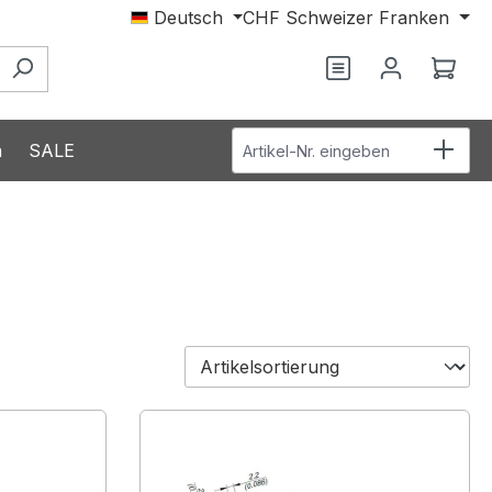
Deutsch
CHF
Schweizer Franken
Du hast 0 Produ
Ware
Artikel-Nr. eingeben
n
SALE