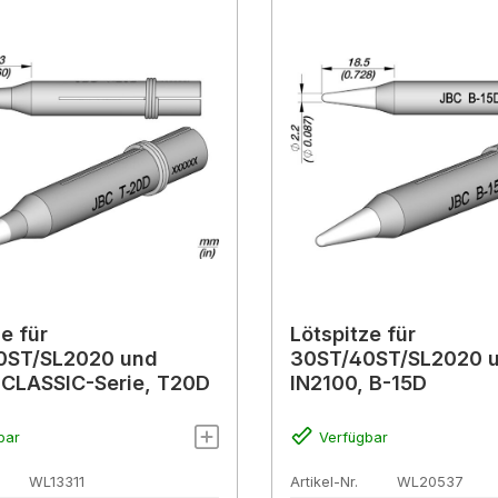
e für
Lötspitze für
0ST/SL2020 und
30ST/40ST/SL2020 
 CLASSIC-Serie, T20D
IN2100, B-15D
bar
Verfügbar
WL13311
Artikel-Nr.
WL20537