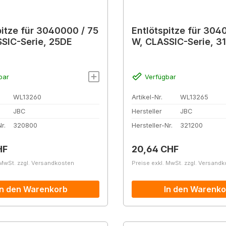
pitze für 3040000 / 75
Entlötspitze für 304
SIC-Serie, 25DE
W, CLASSIC-Serie, 3
bar
Verfügbar
WL13260
Artikel-Nr.
WL13265
JBC
Hersteller
JBC
r.
320800
Hersteller-Nr.
321200
r Preis:
Regulärer Preis:
HF
20,64 CHF
 MwSt. zzgl. Versandkosten
Preise exkl. MwSt. zzgl. Versand
In den Warenkorb
In den Warenko