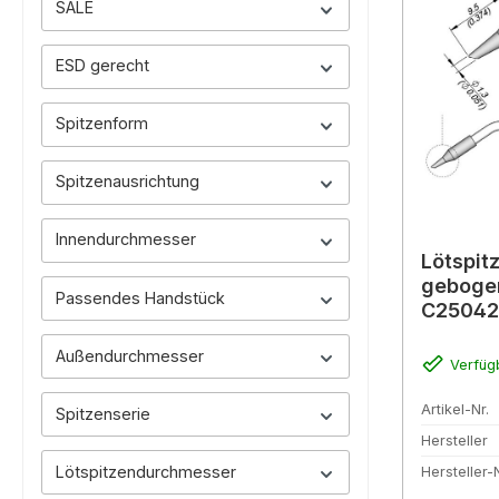
SALE
ESD gerecht
Spitzenform
Spitzenausrichtung
Innendurchmesser
Lötspit
gebogen
Passendes Handstück
C25042
Außendurchmesser
Verfüg
Artikel-Nr.
Spitzenserie
Hersteller
Lötspitzendurchmesser
Hersteller-N