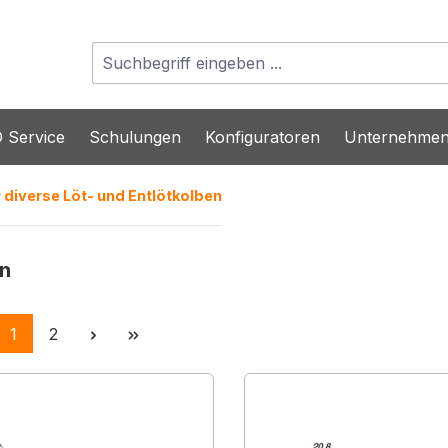
 Service
Schulungen
Konfiguratoren
Unternehme
r diverse Löt- und Entlötkolben
en
Seite
Seite
1
2