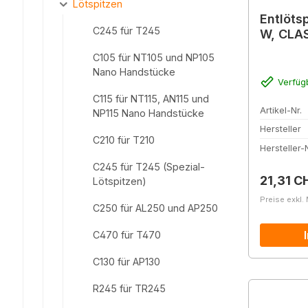
Lötspitzen
Entlöts
C245 für T245
W, CLAS
C105 für NT105 und NP105
Nano Handstücke
Verfüg
C115 für NT115, AN115 und
Artikel-Nr.
NP115 Nano Handstücke
Hersteller
C210 für T210
Hersteller-N
C245 für T245 (Spezial-
Reguläre
21,31 C
Lötspitzen)
Preise exkl.
C250 für AL250 und AP250
C470 für T470
C130 für AP130
R245 für TR245