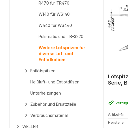
R470 für TR470
W140 für WS140
W440 für WS440
Pulsmatic und TB-3220
Weitere Lötspitzen für
diverse Löt- und
Entlötkolben
Entlötspitzen
Lötspit
Heißluft- und Entlötdüsen
Serie, 
Unterheizungen
Verfüg
Zubehör und Ersatzteile
Artikel-Nr.
Verbrauchsmaterial
Hersteller
WELLER