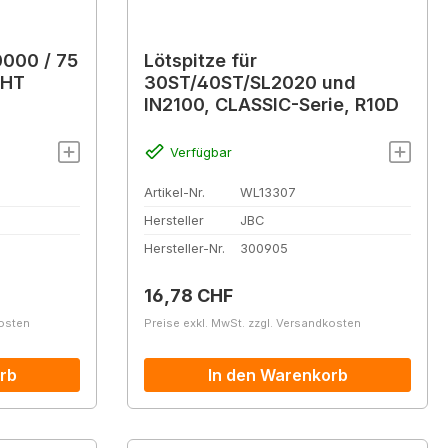
0000 / 75
Lötspitze für
1HT
30ST/40ST/SL2020 und
IN2100, CLASSIC-Serie, R10D
Verfügbar
Artikel-Nr.
WL13307
Hersteller
JBC
Hersteller-Nr.
300905
Regulärer Preis:
16,78 CHF
kosten
Preise exkl. MwSt. zzgl. Versandkosten
rb
In den Warenkorb