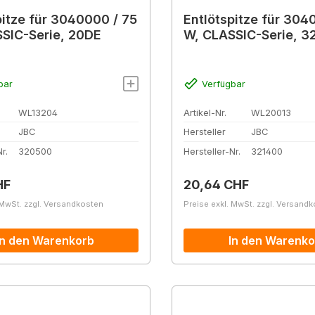
pitze für 3040000 / 75
Entlötspitze für 304
SIC-Serie, 20DE
W, CLASSIC-Serie, 3
bar
Verfügbar
WL13204
Artikel-Nr.
WL20013
JBC
Hersteller
JBC
r.
320500
Hersteller-Nr.
321400
r Preis:
Regulärer Preis:
HF
20,64 CHF
 MwSt. zzgl. Versandkosten
Preise exkl. MwSt. zzgl. Versand
In den Warenkorb
In den Warenko