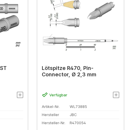
5ST
Lötspitze R470, Pin-
Connector, Ø 2,3 mm
Verfügbar
Artikel-Nr.
WL73885
Hersteller
JBC
Hersteller-Nr.
R470054