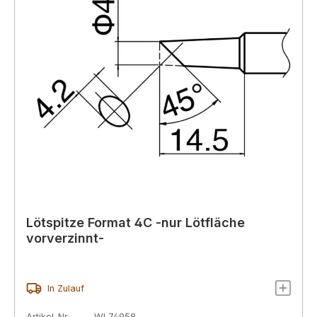
Lötspitze Format 4C -nur Lötfläche
vorverzinnt-
In Zulauf
Artikel-Nr.
WL74958