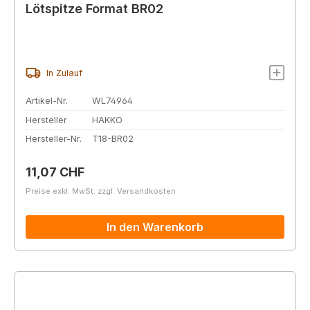
Lötspitze Format BR02
In Zulauf
Artikel-Nr.
WL74964
Hersteller
HAKKO
Hersteller-Nr.
T18-BR02
Regulärer Preis:
11,07 CHF
Preise exkl. MwSt. zzgl. Versandkosten
In den Warenkorb