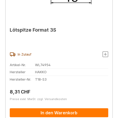
Lötspitze Format 3S
In Zulauf
Artikel-Nr.
WL74954
Hersteller
HAKKO
Hersteller-Nr.
T18-S3
Regulärer Preis:
8,31 CHF
Preise exkl. MwSt. zzgl. Versandkosten
In den Warenkorb