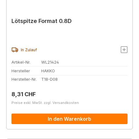
Lötspitze Format 0.8D
In Zulauf
Artikel-Nr.
WL21424
Hersteller
HAKKO
Hersteller-Nr.
T18-D08
Regulärer Preis:
8,31 CHF
Preise exkl. MwSt. zzgl. Versandkosten
In den Warenkorb