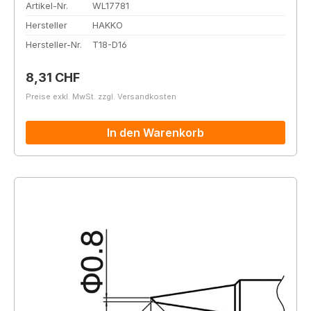
Artikel-Nr.
WL17781
Hersteller
HAKKO
Hersteller-Nr.
T18-D16
Regulärer Preis:
8,31 CHF
Preise exkl. MwSt. zzgl. Versandkosten
In den Warenkorb