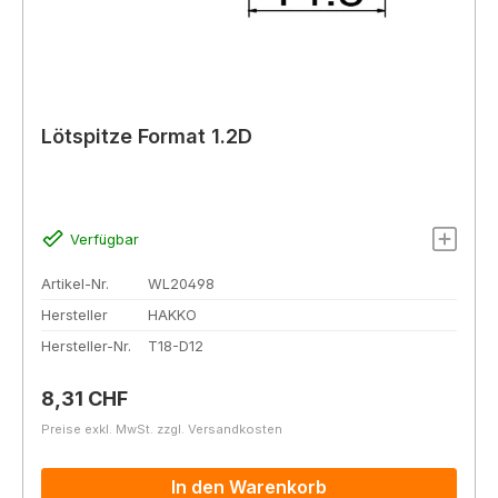
Lötspitze Format 1.2D
Verfügbar
Artikel-Nr.
WL20498
Hersteller
HAKKO
Hersteller-Nr.
T18-D12
Regulärer Preis:
8,31 CHF
Preise exkl. MwSt. zzgl. Versandkosten
In den Warenkorb