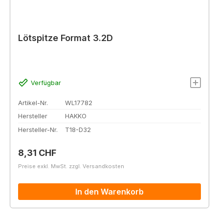
Lötspitze Format 3.2D
Verfügbar
Artikel-Nr.
WL17782
Hersteller
HAKKO
Hersteller-Nr.
T18-D32
Regulärer Preis:
8,31 CHF
Preise exkl. MwSt. zzgl. Versandkosten
In den Warenkorb