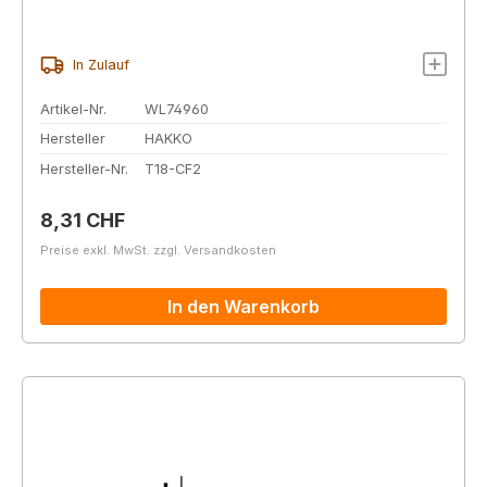
In Zulauf
Artikel-Nr.
WL74960
Hersteller
HAKKO
Hersteller-Nr.
T18-CF2
Regulärer Preis:
8,31 CHF
Preise exkl. MwSt. zzgl. Versandkosten
In den Warenkorb