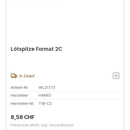
Lötspitze Format 2C
In Zulauf
Artikel-Nr.
WL21773
Hersteller
HAKKO
Hersteller-Nr.
T18-C2
Regulärer Preis:
8,58 CHF
Preise exkl. MwSt. zzgl. Versandkosten