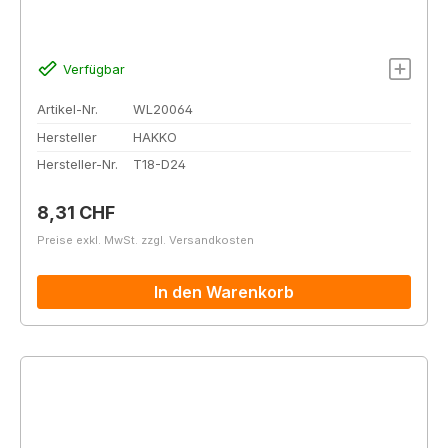
Verfügbar
Artikel-Nr.
WL20064
Hersteller
HAKKO
Hersteller-Nr.
T18-D24
Regulärer Preis:
8,31 CHF
Preise exkl. MwSt. zzgl. Versandkosten
In den Warenkorb