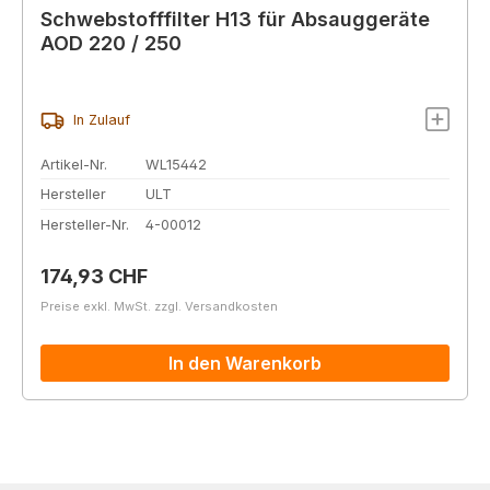
Schwebstofffilter H13 für Absauggeräte
AOD 220 / 250
In Zulauf
Artikel-Nr.
WL15442
Hersteller
ULT
Hersteller-Nr.
4-00012
Regulärer Preis:
174,93 CHF
Preise exkl. MwSt. zzgl. Versandkosten
In den Warenkorb