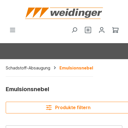
alt springen
Du hast 0 Produ
Ware
Schadstoff-Absaugung
Emulsionsnebel
Emulsionsnebel
Produkte filtern