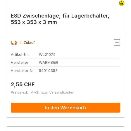
ESD Zwischenlage, für Lagerbehälter,
553 x 353 x 3 mm
In Zulauf
Artikel-Nr.
WL21075
Hersteller
WARMBIER
Hersteller-Nr.
5401.0353
Regulärer Preis:
2,55 CHF
Preise exkl. MwSt. zzgl. Versandkosten
In den Warenkorb