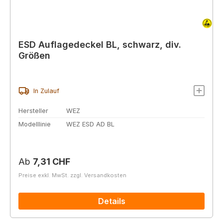
ESD Auflagedeckel BL, schwarz, div.
Größen
In Zulauf
Hersteller
WEZ
Modelllinie
WEZ ESD AD BL
Regulärer Preis:
Ab
7,31 CHF
Preise exkl. MwSt. zzgl. Versandkosten
Details