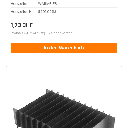
Hersteller
WARMBIER
Hersteller-Nr.
5401.0253
Regulärer Preis:
1,73 CHF
Preise exkl. MwSt. zzgl. Versandkosten
In den Warenkorb