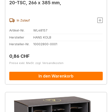
20-TSC, 266 x 385 mm,
In Zulauf
Artikel-Nr.
WL48157
Hersteller
HANS KOLB
Hersteller-Nr.
10002800-0001
Regulärer Preis:
0,86 CHF
Preise exkl. MwSt. zzgl. Versandkosten
In den Warenkorb