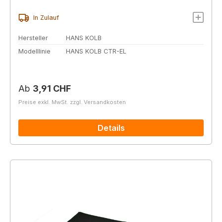
In Zulauf
Hersteller
HANS KOLB
Modelllinie
HANS KOLB CTR-EL
Regulärer Preis:
Ab
3,91 CHF
Preise exkl. MwSt. zzgl. Versandkosten
Details