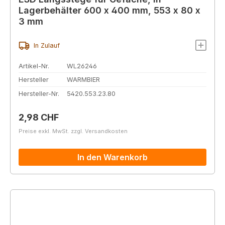
Lagerbehälter 600 x 400 mm, 553 x 80 x
3 mm
In Zulauf
Artikel-Nr.
WL26246
Hersteller
WARMBIER
Hersteller-Nr.
5420.553.23.80
Regulärer Preis:
2,98 CHF
Preise exkl. MwSt. zzgl. Versandkosten
In den Warenkorb