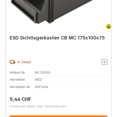
ESD Sichtlagerkasten CB MC 175x100x75
In Zulauf
Artikel-Nr.
WL33950
Hersteller
WEZ
Hersteller-Nr.
1007456
Regulärer Preis:
5,44 CHF
Preise exkl. MwSt. zzgl. Versandkosten