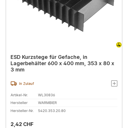
ESD Kurzstege für Gefache, in
Lagerbehälter 600 x 400 mm, 353 x 80 x
3 mm
In Zulauf
Artikel-Nr.
WL30836
Hersteller
WARMBIER
Hersteller-Nr.
5420.353.20.80
Regulärer Preis:
2,42 CHF