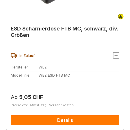
ESD Scharnierdose FTB MC, schwarz, div.
Größen
In Zulauf
Hersteller
WEZ
Modelllinie
WEZ ESD FTB MC
Regulärer Preis:
Ab
5,05 CHF
Preise exkl. MwSt. zzgl. Versandkosten
Details