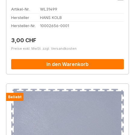
Artikel-Nr.
WL31499
Hersteller
HANS KOLB
Hersteller-Nr.
10002656-0001
Regulärer Preis:
3,00 CHF
Preise exkl. MwSt. zzgl. Versandkosten
In den Warenkorb
Beliebt