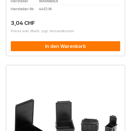
Hersteller
WARMBIER
Hersteller-Nr.
4451.W
Regulärer Preis:
3,04 CHF
Preise exkl. MwSt. zzgl. Versandkosten
In den Warenkorb