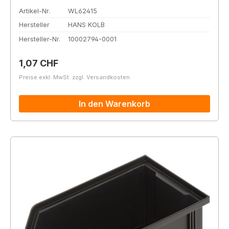
Artikel-Nr.
WL62415
Hersteller
HANS KOLB
Hersteller-Nr.
10002794-0001
Regulärer Preis:
1,07 CHF
Preise exkl. MwSt. zzgl. Versandkosten
In den Warenkorb