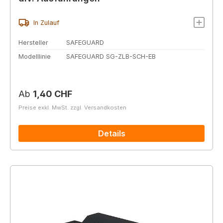
In Zulauf
Hersteller
SAFEGUARD
Modelllinie
SAFEGUARD SG-ZLB-SCH-EB
Regulärer Preis:
Ab
1,40 CHF
Preise exkl. MwSt. zzgl. Versandkosten
Details