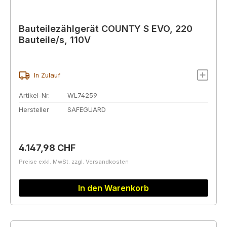
Bauteilezählgerät COUNTY S EVO, 220
Bauteile/s, 110V
In Zulauf
Artikel-Nr.
WL74259
Hersteller
SAFEGUARD
Regulärer Preis:
4.147,98 CHF
Preise exkl. MwSt. zzgl. Versandkosten
In den Warenkorb