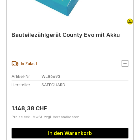
Bauteilezählgerät County Evo mit Akku
In Zulauf
Artikel-Nr.
WL86693
Hersteller
SAFEGUARD
Regulärer Preis:
1.148,38 CHF
Preise exkl. MwSt. zzgl. Versandkosten
In den Warenkorb