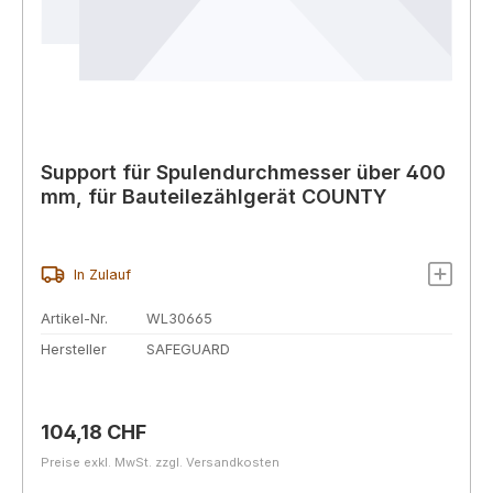
Support für Spulendurchmesser über 400
mm, für Bauteilezählgerät COUNTY
In Zulauf
Artikel-Nr.
WL30665
Hersteller
SAFEGUARD
Regulärer Preis:
104,18 CHF
Preise exkl. MwSt. zzgl. Versandkosten