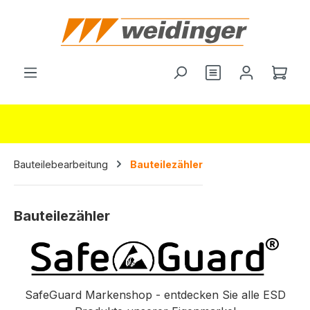
alt springen
Du hast 0 Produ
Ware
Bauteilebearbeitung
Bauteilezähler
Bauteilezähler
SafeGuard Markenshop - entdecken Sie alle ESD