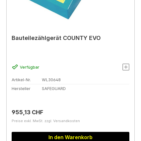
Bauteilezählgerät COUNTY EVO
Verfügbar
Artikel-Nr.
WL30648
Hersteller
SAFEGUARD
Regulärer Preis:
955,13 CHF
Preise exkl. MwSt. zzgl. Versandkosten
In den Warenkorb