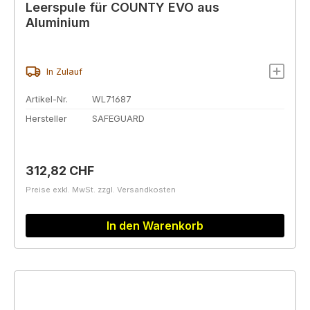
Leerspule für COUNTY EVO aus
Aluminium
In Zulauf
Artikel-Nr.
WL71687
Hersteller
SAFEGUARD
Regulärer Preis:
312,82 CHF
Preise exkl. MwSt. zzgl. Versandkosten
In den Warenkorb