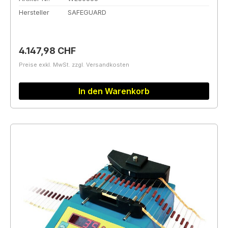
Hersteller
SAFEGUARD
Regulärer Preis:
4.147,98 CHF
Preise exkl. MwSt. zzgl. Versandkosten
In den Warenkorb