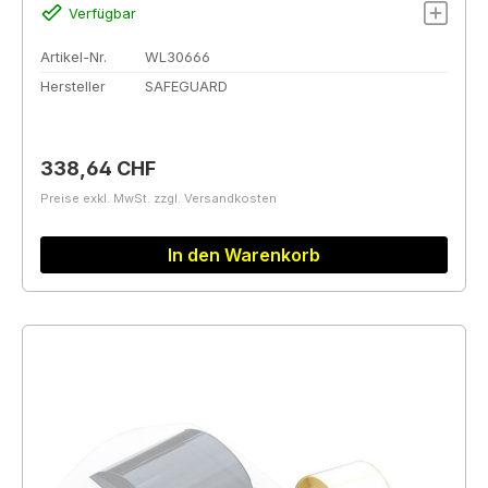
Verfügbar
Artikel-Nr.
WL30666
Hersteller
SAFEGUARD
Regulärer Preis:
338,64 CHF
Preise exkl. MwSt. zzgl. Versandkosten
In den Warenkorb