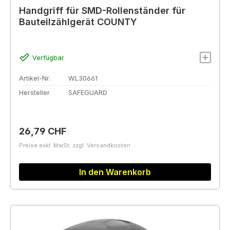
Handgriff für SMD-Rollenständer für
Bauteilzählgerät COUNTY
Verfügbar
Artikel-Nr.
WL30661
Hersteller
SAFEGUARD
Regulärer Preis:
26,79 CHF
Preise exkl. MwSt. zzgl. Versandkosten
In den Warenkorb