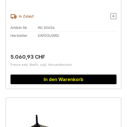
In Zulauf
Artikel-Nr.
WL30656
Hersteller
SAFEGUARD
Regulärer Preis:
5.060,93 CHF
Preise exkl. MwSt. zzgl. Versandkosten
In den Warenkorb