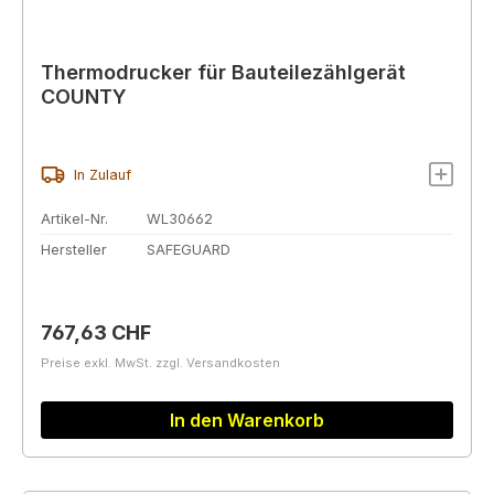
Thermodrucker für Bauteilezählgerät
COUNTY
In Zulauf
Artikel-Nr.
WL30662
Hersteller
SAFEGUARD
Regulärer Preis:
767,63 CHF
Preise exkl. MwSt. zzgl. Versandkosten
In den Warenkorb