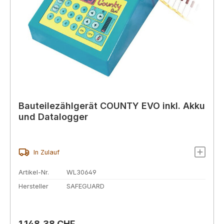
Bauteilezählgerät COUNTY EVO inkl. Akku
und Datalogger
In Zulauf
Artikel-Nr.
WL30649
Hersteller
SAFEGUARD
Regulärer Preis:
1.148,38 CHF