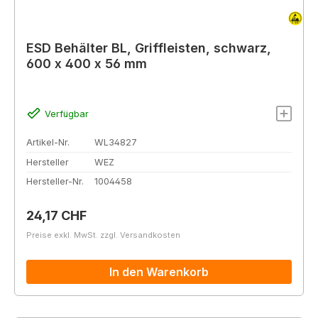
ESD Behälter BL, Griffleisten, schwarz,
600 x 400 x 56 mm
Verfügbar
Artikel-Nr.
WL34827
Hersteller
WEZ
Hersteller-Nr.
1004458
Regulärer Preis:
24,17 CHF
Preise exkl. MwSt. zzgl. Versandkosten
In den Warenkorb