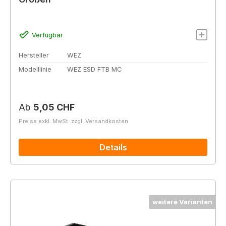
Verfügbar
Hersteller
WEZ
Modelllinie
WEZ ESD FTB MC
Regulärer Preis:
Ab
5,05 CHF
Preise exkl. MwSt. zzgl. Versandkosten
Details
weitere Varianten