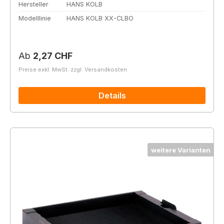
Hersteller
HANS KOLB
Modelllinie
HANS KOLB XX-CLBO
Regulärer Preis:
Ab
2,27 CHF
Preise exkl. MwSt. zzgl. Versandkosten
Details
weitere Varianten