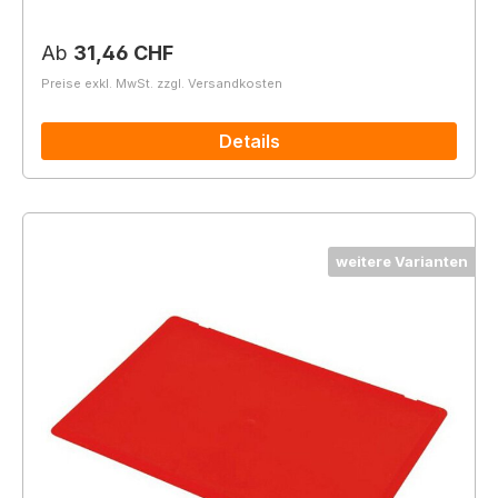
Regulärer Preis:
Ab
31,46 CHF
Preise exkl. MwSt. zzgl. Versandkosten
Details
weitere Varianten