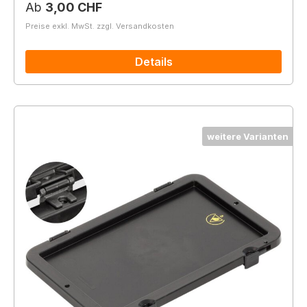
Regulärer Preis:
Ab
3,00 CHF
Preise exkl. MwSt. zzgl. Versandkosten
Details
weitere Varianten