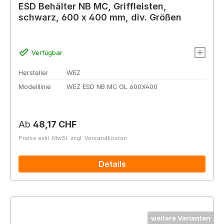
ESD Behälter NB MC, Griffleisten,
schwarz, 600 x 400 mm, div. Größen
Verfügbar
Hersteller
WEZ
Modelllinie
WEZ ESD NB MC GL 600X400
Regulärer Preis:
Ab
48,17 CHF
Preise exkl. MwSt. zzgl. Versandkosten
Details
weitere Varianten