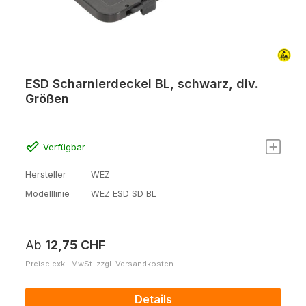
ESD Scharnierdeckel BL, schwarz, div.
Größen
Verfügbar
Hersteller
WEZ
Modelllinie
WEZ ESD SD BL
Regulärer Preis:
Ab
12,75 CHF
Preise exkl. MwSt. zzgl. Versandkosten
Details