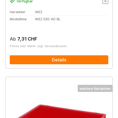
Verfügbar
Hersteller
WEZ
Modelllinie
WEZ ESD AD BL
Regulärer Preis:
Ab
7,31 CHF
Preise exkl. MwSt. zzgl. Versandkosten
Details
weitere Varianten