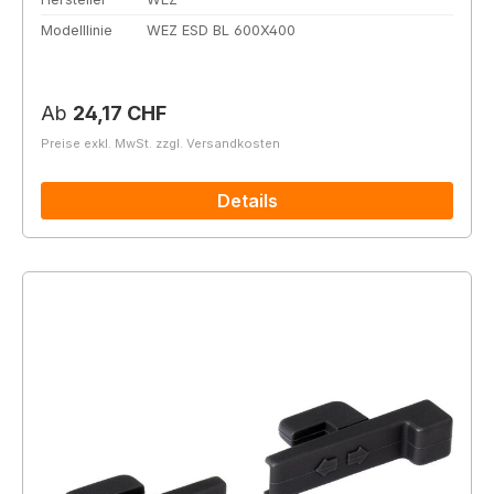
Modelllinie
WEZ ESD BL 600X400
Regulärer Preis:
Ab
24,17 CHF
Preise exkl. MwSt. zzgl. Versandkosten
Details