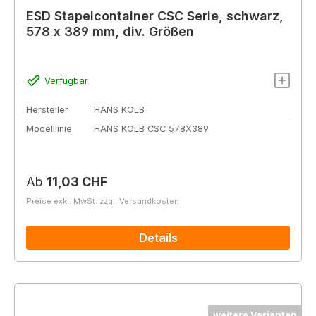
ESD Stapelcontainer CSC Serie, schwarz,
578 x 389 mm, div. Größen
Verfügbar
Hersteller
HANS KOLB
Modelllinie
HANS KOLB CSC 578X389
Regulärer Preis:
Ab
11,03 CHF
Preise exkl. MwSt. zzgl. Versandkosten
Details
weitere Varianten