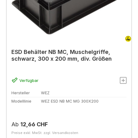
ESD Behälter NB MC, Muschelgriffe,
schwarz, 300 x 200 mm, div. Größen
Verfügbar
Hersteller
WEZ
Modelllinie
WEZ ESD NB MC MG 300X200
Regulärer Preis:
Ab
12,66 CHF
Preise exkl. MwSt. zzgl. Versandkosten