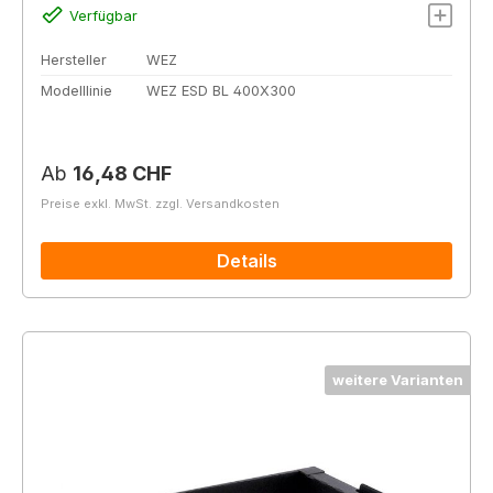
Verfügbar
Hersteller
WEZ
Modelllinie
WEZ ESD BL 400X300
Regulärer Preis:
Ab
16,48 CHF
Preise exkl. MwSt. zzgl. Versandkosten
Details
weitere Varianten