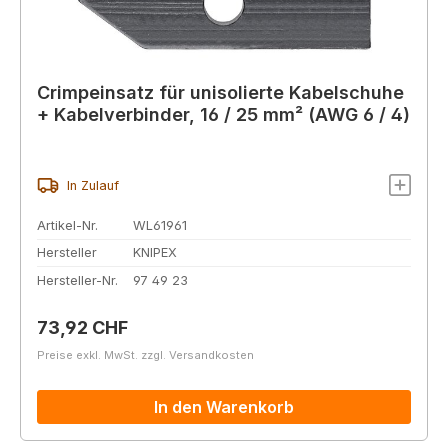
Crimpeinsatz für unisolierte Kabelschuhe
+ Kabelverbinder, 16 / 25 mm² (AWG 6 / 4)
In Zulauf
Artikel-Nr.
WL61961
Hersteller
KNIPEX
Hersteller-Nr.
97 49 23
Regulärer Preis:
73,92 CHF
Preise exkl. MwSt. zzgl. Versandkosten
In den Warenkorb