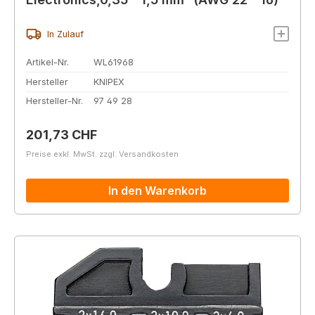
In Zulauf
Artikel-Nr.
WL61968
Hersteller
KNIPEX
Hersteller-Nr.
97 49 28
Regulärer Preis:
201,73 CHF
Preise exkl. MwSt. zzgl. Versandkosten
In den Warenkorb