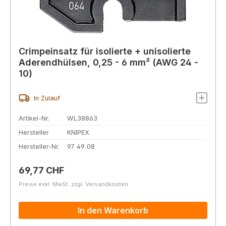
Crimpeinsatz für isolierte + unisolierte
Aderendhülsen, 0,25 - 6 mm² (AWG 24 -
10)
In Zulauf
Artikel-Nr.
WL38863
Hersteller
KNIPEX
Hersteller-Nr.
97 49 08
Regulärer Preis:
69,77 CHF
Preise exkl. MwSt. zzgl. Versandkosten
In den Warenkorb