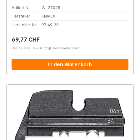
Artikel-Nr.
WL27025
Hersteller
KNIPEX
Hersteller-Nr.
97 49 30
Regulärer Preis:
69,77 CHF
Preise exkl. MwSt. zzgl. Versandkosten
In den Warenkorb