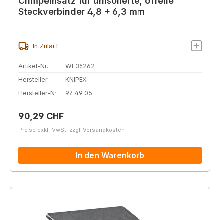
Crimpeinsatz für unisolierte, offene
Steckverbinder 4,8 + 6,3 mm
In Zulauf
Artikel-Nr.
WL35262
Hersteller
KNIPEX
Hersteller-Nr.
97 49 05
Regulärer Preis:
90,29 CHF
Preise exkl. MwSt. zzgl. Versandkosten
In den Warenkorb