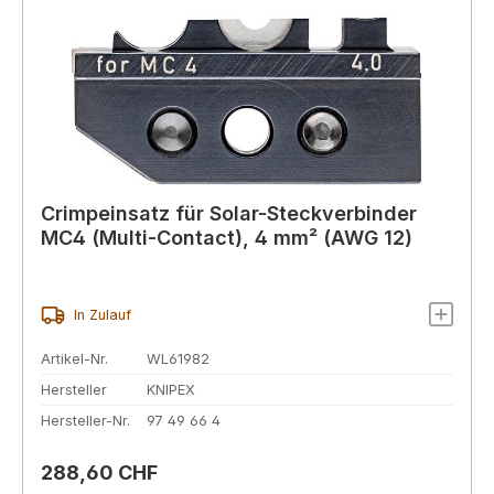
Crimpeinsatz für Solar-Steckverbinder
MC4 (Multi-Contact), 4 mm² (AWG 12)
In Zulauf
Artikel-Nr.
WL61982
Hersteller
KNIPEX
Hersteller-Nr.
97 49 66 4
Regulärer Preis:
288,60 CHF