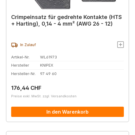
Crimpeinsatz für gedrehte Kontakte (HTS
+ Harting), 0,14 - 4 mm² (AWG 26 - 12)
In Zulauf
Artikel-Nr.
WL61973
Hersteller
KNIPEX
Hersteller-Nr.
97 49 60
Regulärer Preis:
176,44 CHF
Preise exkl. MwSt. zzgl. Versandkosten
In den Warenkorb