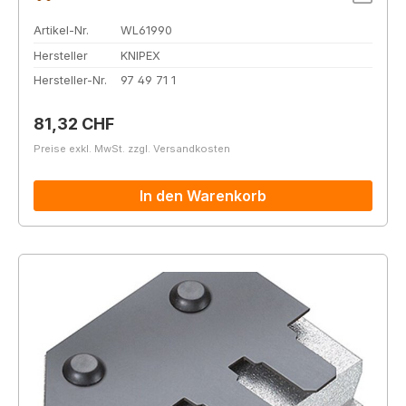
Artikel-Nr.
WL61990
Hersteller
KNIPEX
Hersteller-Nr.
97 49 71 1
Regulärer Preis:
81,32 CHF
Preise exkl. MwSt. zzgl. Versandkosten
In den Warenkorb