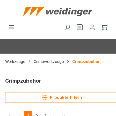
alt springen
Du hast 0 Produ
Ware
Werkzeuge
Crimpwerkzeuge
Crimpzubehör
Crimpzubehör
Produkte filtern
Seite
Seite
Seite