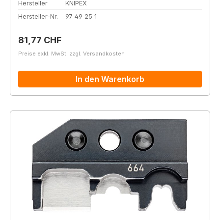
Hersteller
KNIPEX
Hersteller-Nr.
97 49 25 1
Regulärer Preis:
81,77 CHF
Preise exkl. MwSt. zzgl. Versandkosten
In den Warenkorb