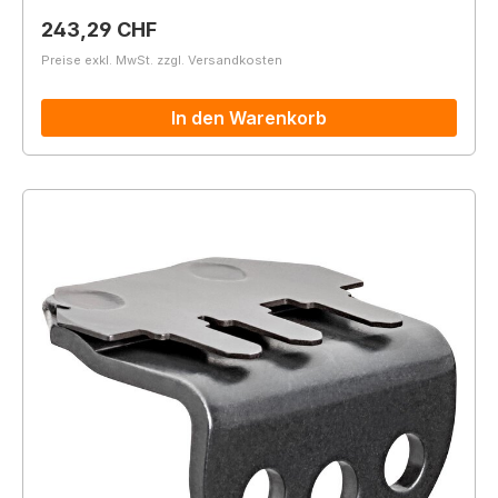
Regulärer Preis:
243,29 CHF
Preise exkl. MwSt. zzgl. Versandkosten
In den Warenkorb