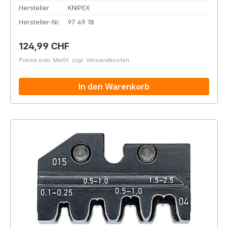
Hersteller
KNIPEX
Hersteller-Nr.
97 49 18
Regulärer Preis:
124,99 CHF
Preise exkl. MwSt. zzgl. Versandkosten
In den Warenkorb