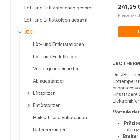
Reguläre
241,25 
Löt- und Entlötstationen gesamt
Preise exkl.
Löt- und Entlötkolben gesamt
JBC
Löt- und Entlötstationen
Löt- und Entlötkolben
JBC THERM
Versorgungseinheiten
Die JBC The
Ablageständer
Löttemperatu
anspruchsvol
Lötspitzen
Einsatzberei
Elektronikfe
Entlötspitzen
Vorteile de
Heißluft- und Entlötdüsen
Präzis
Lötproz
Unterheizungen
Breiter