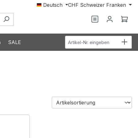
Deutsch
CHF
Schweizer Franken
Du hast 0 Produ
Ware
Artikel-Nr. eingeben
n
SALE