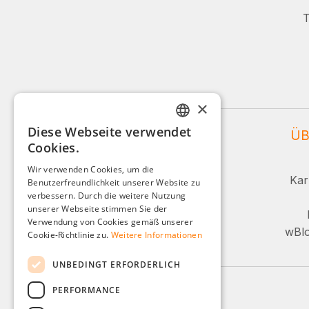
T
×
Diese Webseite verwendet
WEIDINGER SERVICE
ÜB
GERMAN
Cookies.
ENGLISH
Service und Beratung:
Wir verwenden Cookies, um die
Kar
Benutzerfreundlichkeit unserer Website zu
FRENCH
+49 (0)8142 / 4289 - 300
verbessern. Durch die weitere Nutzung
ITALIAN
unserer Webseite stimmen Sie der
Mo-Fr, 08:00 - 16:00 Uhr
Verwendung von Cookies gemäß unserer
DUTCH
wBlo
Cookie-Richtlinie zu.
Weitere Informationen
Oder über unser Kontaktformular.
POLISH
UNBEDINGT ERFORDERLICH
PERFORMANCE
Zahlungsarten