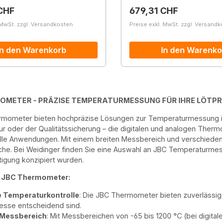
r Preis:
Regulärer Preis:
CHF
679,31 CHF
 MwSt. zzgl. Versandkosten
Preise exkl. MwSt. zzgl. Versand
In den Warenkorb
In den Warenko
OMETER - PRÄZISE TEMPERATURMESSUNG FÜR IHRE LÖTP
rmometer bieten hochpräzise Lösungen zur Temperaturmessung in 
r oder der Qualitätssicherung – die digitalen und analogen Ther
le Anwendungen. Mit einem breiten Messbereich und verschiedene
che. Bei Weidinger finden Sie eine Auswahl an JBC Temperaturmess
rtigung konzipiert wurden.
r JBC Thermometer:
e Temperaturkontrolle
: Die JBC Thermometer bieten zuverlässige
esse entscheidend sind.
 Messbereich
: Mit Messbereichen von -65 bis 1200 °C (bei digita