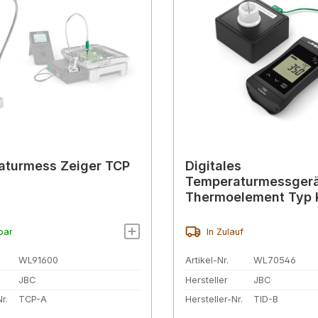
aturmess Zeiger TCP
Digitales
Temperaturmessgerä
Thermoelement Typ 
Messbereich -65 - 1
bar
In Zulauf
WL91600
Artikel-Nr.
WL70546
JBC
Hersteller
JBC
r.
TCP-A
Hersteller-Nr.
TID-B