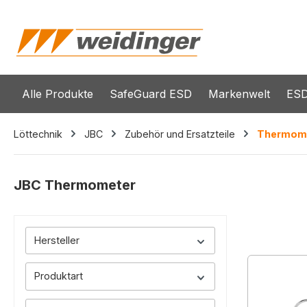
springen
Zur Hauptnavigation springen
Alle Produkte
SafeGuard ESD
Markenwelt
ESD
Löttechnik
JBC
Zubehör und Ersatzteile
Thermom
JBC Thermometer
Hersteller
Produktart