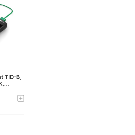
t TID-B,
K,
200 °C