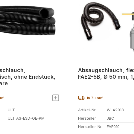
schlauch,
Absaugschlauch, flex
tisch, ohne Endstück,
FAE2-5B, Ø 50 mm, 1
are
auf
In Zulauf
ULT
Artikel-Nr.
WL42018
ULT AS-ESD-OE-PM
Hersteller
JBC
Hersteller-Nr.
FAE010