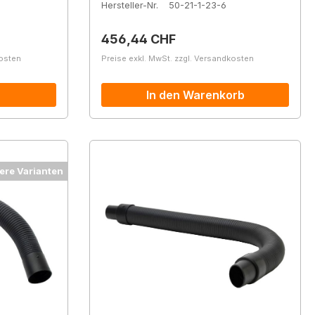
Hersteller-Nr.
50-21-1-23-6
Regulärer Preis:
456,44 CHF
kosten
Preise exkl. MwSt. zzgl. Versandkosten
In den Warenkorb
ere Varianten