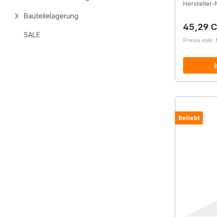
Hersteller-N
Bauteilelagerung
Reguläre
45,29 
SALE
Preise exkl.
Beliebt