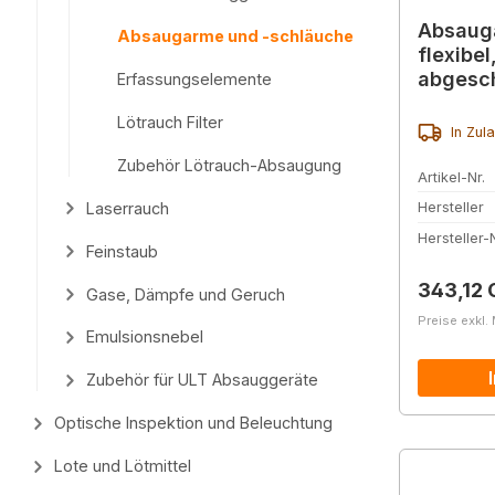
Absauga
Absaugarme und -schläuche
flexibel
abgesc
Erfassungselemente
Drossel
Lötrauch Filter
In Zul
Zubehör Lötrauch-Absaugung
Artikel-Nr.
Laserrauch
Hersteller
Hersteller-N
Feinstaub
Reguläre
343,12 
Gase, Dämpfe und Geruch
Preise exkl.
Emulsionsnebel
Zubehör für ULT Absauggeräte
Optische Inspektion und Beleuchtung
Lote und Lötmittel