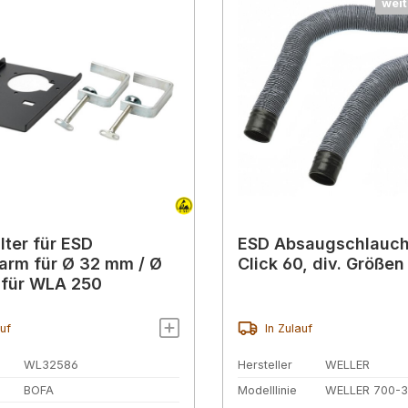
weit
lter für ESD
ESD Absaugschlauch
rm für Ø 32 mm / Ø
Click 60, div. Größen
 für WLA 250
auf
In Zulauf
WL32586
Hersteller
WELLER
BOFA
Modelllinie
WELLER 700-