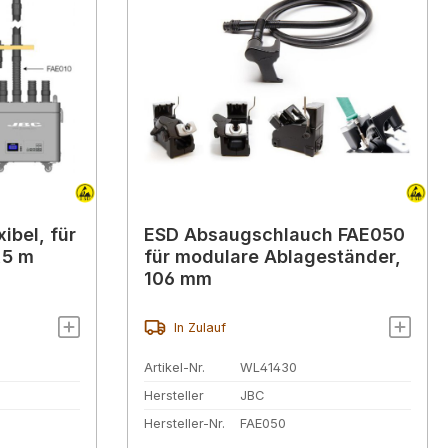
ibel, für
ESD Absaugschlauch FAE050
,5 m
für modulare Ablageständer,
106 mm
In Zulauf
Artikel-Nr.
WL41430
Hersteller
JBC
Hersteller-Nr.
FAE050