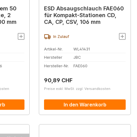
tem 50
ESD Absaugschlauch FAE060
e, 2
für Kompakt-Stationen CD,
900 mm
CA, CP, CSV, 106 mm
In Zulauf
Artikel-Nr.
WL41431
Hersteller
JBC
6
Hersteller-Nr.
FAE060
Regulärer Preis:
90,89 CHF
kosten
Preise exkl. MwSt. zzgl. Versandkosten
rb
In den Warenkorb