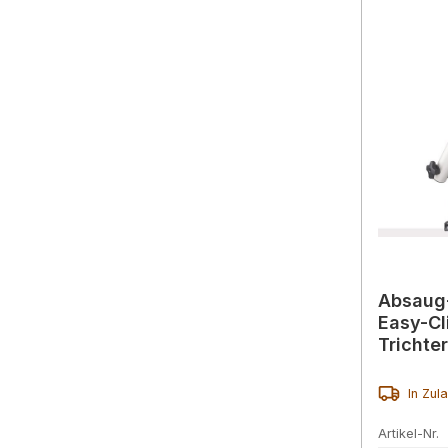
Absaug-
Easy-Cli
Trichte
Drossel
In Zul
Artikel-Nr.