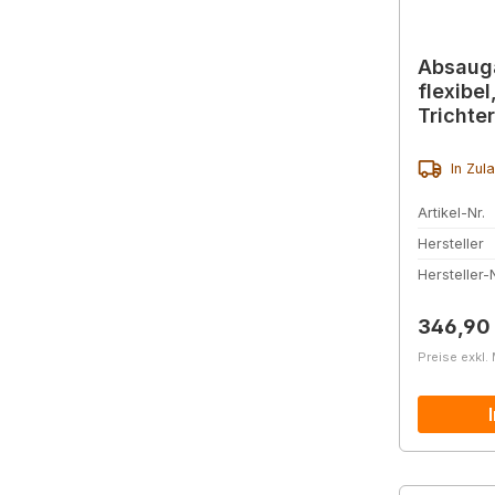
Absauga
flexibel
Trichte
Drossel
In Zul
Artikel-Nr.
Hersteller
Hersteller-N
Reguläre
346,90
Preise exkl.