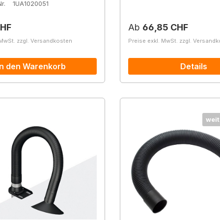
r.
1UA1020051
r Preis:
Regulärer Preis:
CHF
Ab
66,85 CHF
 MwSt. zzgl. Versandkosten
Preise exkl. MwSt. zzgl. Versand
In den Warenkorb
Details
weit