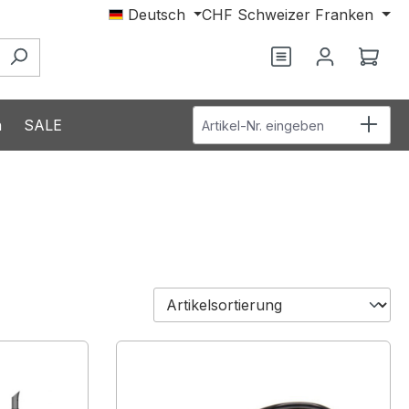
Deutsch
CHF
Schweizer Franken
Du hast 0 Produ
Ware
Artikel-Nr. eingeben
n
SALE