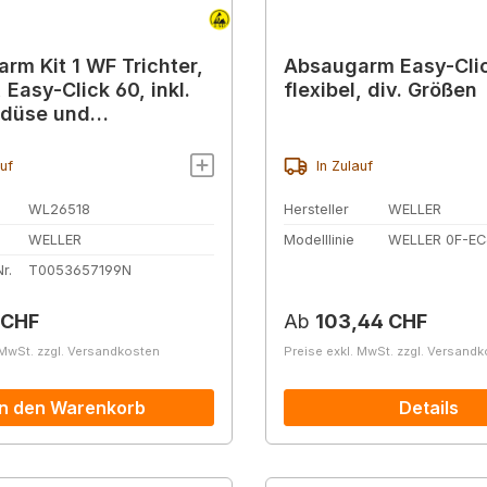
rm Kit 1 WF Trichter,
Absaugarm Easy-Clic
, Easy-Click 60, inkl.
flexibel, div. Größen
rdüse und
klappe, 1 m
auf
In Zulauf
WL26518
Hersteller
WELLER
WELLER
Modelllinie
WELLER 0F-EC
r.
T0053657199N
r Preis:
Regulärer Preis:
 CHF
Ab
103,44 CHF
 MwSt. zzgl. Versandkosten
Preise exkl. MwSt. zzgl. Versand
In den Warenkorb
Details