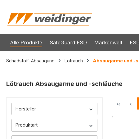
springen
Zur Hauptnavigation springen
Alle Produkte
SafeGuard ESD
Markenwelt
ESD
Schadstoff-Absaugung
Lötrauch
Absaugarme und -s
Lötrauch Absaugarme und -schläuche
Hersteller
Produktart