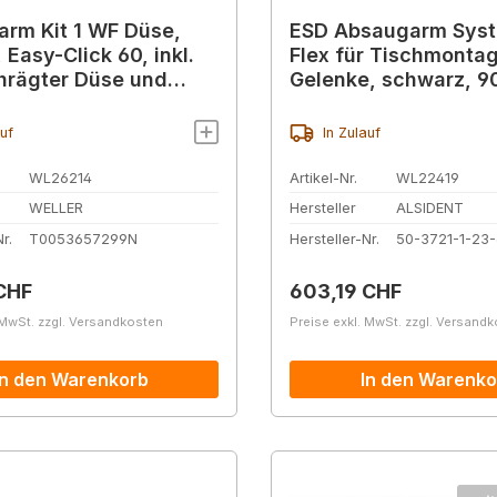
rm Kit 1 WF Düse,
ESD Absaugarm Sys
, Easy-Click 60, inkl.
Flex für Tischmontag
hrägter Düse und
Gelenke, schwarz, 
klappe, 1 m
auf
In Zulauf
WL26214
Artikel-Nr.
WL22419
WELLER
Hersteller
ALSIDENT
r.
T0053657299N
Hersteller-Nr.
50-3721-1-23-
r Preis:
Regulärer Preis:
CHF
603,19 CHF
 MwSt. zzgl. Versandkosten
Preise exkl. MwSt. zzgl. Versand
In den Warenkorb
In den Warenko