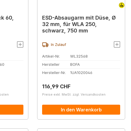
k 60,
ESD-Absaugarm mit Düse, Ø
32 mm, für WLA 250,
schwarz, 750 mm
In Zulauf
Artikel-Nr.
WL32568
60
Hersteller
BOFA
Hersteller-Nr.
1UA1020046
Regulärer Preis:
116,99 CHF
kosten
Preise exkl. MwSt. zzgl. Versandkosten
In den Warenkorb