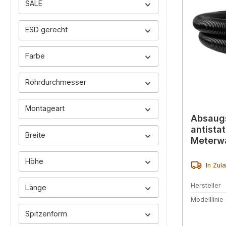
SALE
ESD gerecht
Farbe
Rohrdurchmesser
Montageart
Absaug
antista
Breite
Meterw
Höhe
In Zul
Hersteller
Länge
Modelllinie
Spitzenform