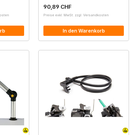
Regulärer Preis:
90,89 CHF
kosten
Preise exkl. MwSt. zzgl. Versandkosten
rb
In den Warenkorb