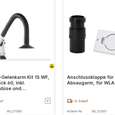
Gelenkarm Kit 1S WF,
Anschlussklappe für
ck 60, inkl.
Absaugarm, für WLA
rdüse und
klappe, 1,14 m
auf
In Zulauf
WL27085
Artikel-Nr.
WL32587