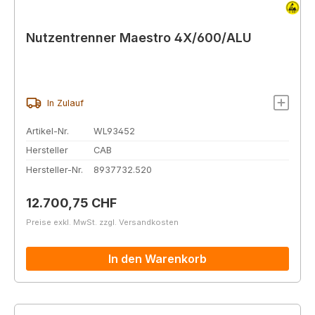
Nutzentrenner Maestro 4X/600/ALU
In Zulauf
Artikel-Nr.
WL93452
Hersteller
CAB
Hersteller-Nr.
8937732.520
Regulärer Preis:
12.700,75 CHF
Preise exkl. MwSt. zzgl. Versandkosten
In den Warenkorb