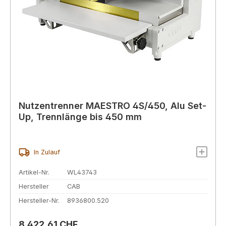
Nutzentrenner MAESTRO 4S/450, Alu Set-
Up, Trennlänge bis 450 mm
In Zulauf
Artikel-Nr.
WL43743
Hersteller
CAB
Hersteller-Nr.
8936800.520
Regulärer Preis:
8.422,61 CHF