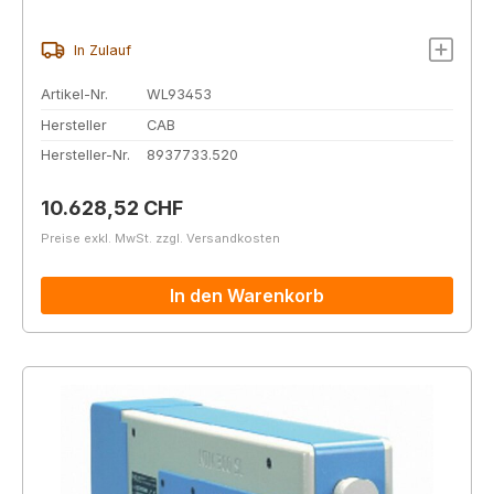
In Zulauf
Artikel-Nr.
WL93453
Hersteller
CAB
Hersteller-Nr.
8937733.520
Regulärer Preis:
10.628,52 CHF
Preise exkl. MwSt. zzgl. Versandkosten
In den Warenkorb