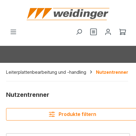
alt springen
Du hast 0 Produ
Ware
Leiterplattenbearbeitung und -handling
Nutzentrenner
Nutzentrenner
Produkte filtern