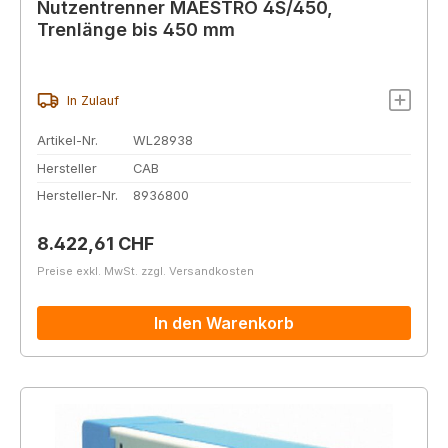
Nutzentrenner MAESTRO 4S/450,
Trenlänge bis 450 mm
In Zulauf
Artikel-Nr.
WL28938
Hersteller
CAB
Hersteller-Nr.
8936800
Regulärer Preis:
8.422,61 CHF
Preise exkl. MwSt. zzgl. Versandkosten
In den Warenkorb