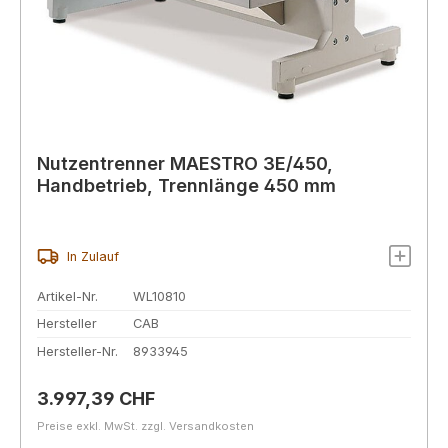
Nutzentrenner MAESTRO 3E/450,
Handbetrieb, Trennlänge 450 mm
In Zulauf
Artikel-Nr.
WL10810
Hersteller
CAB
Hersteller-Nr.
8933945
Regulärer Preis:
3.997,39 CHF
Preise exkl. MwSt. zzgl. Versandkosten