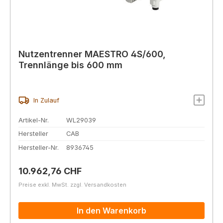
Nutzentrenner MAESTRO 4S/600,
Trennlänge bis 600 mm
In Zulauf
Artikel-Nr.
WL29039
Hersteller
CAB
Hersteller-Nr.
8936745
Regulärer Preis:
10.962,76 CHF
Preise exkl. MwSt. zzgl. Versandkosten
In den Warenkorb