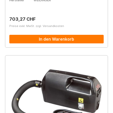
Hersteller
WEIDINGER
Regulärer Preis:
703,27 CHF
Preise exkl. MwSt. zzgl. Versandkosten
In den Warenkorb