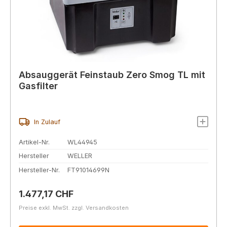
Absauggerät Feinstaub Zero Smog TL mit
Gasfilter
In Zulauf
Artikel-Nr.
WL44945
Hersteller
WELLER
Hersteller-Nr.
FT91014699N
Regulärer Preis:
1.477,17 CHF
Preise exkl. MwSt. zzgl. Versandkosten