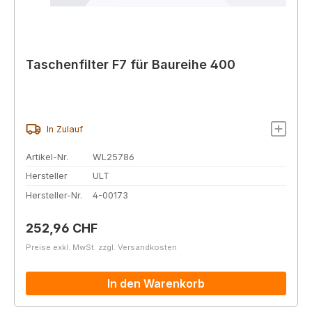
Taschenfilter F7 für Baureihe 400
In Zulauf
Artikel-Nr.
WL25786
Hersteller
ULT
Hersteller-Nr.
4-00173
Regulärer Preis:
252,96 CHF
Preise exkl. MwSt. zzgl. Versandkosten
In den Warenkorb