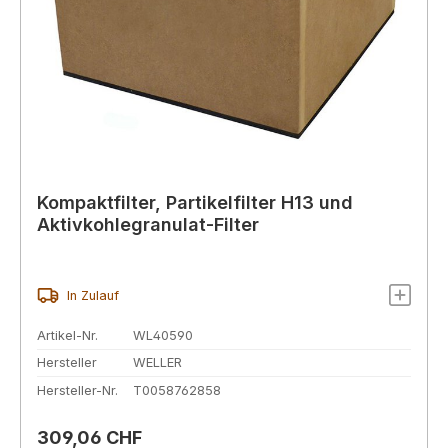
Kompaktfilter, Partikelfilter H13 und
Aktivkohlegranulat-Filter
In Zulauf
Artikel-Nr.
WL40590
Hersteller
WELLER
Hersteller-Nr.
T0058762858
Regulärer Preis:
309,06 CHF