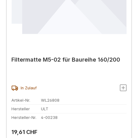
Filtermatte M5-02 für Baureihe 160/200
In Zulauf
Artikel-Nr.
WL26808
Hersteller
ULT
Hersteller-Nr.
4-00238
Regulärer Preis:
19,61 CHF