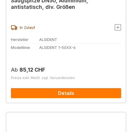
Saugspitze DN50, Aluminium,
antistatisch, div. Größen
In Zulauf
Hersteller
ALSIDENT
Modelllinie
ALSIDENT 1-50XX-6
Regulärer Preis:
Ab
85,12 CHF
Preise exkl. MwSt. zzgl. Versandkosten
Details