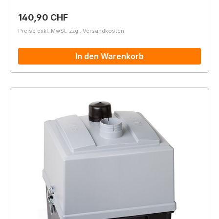
Regulärer Preis:
140,90 CHF
Preise exkl. MwSt. zzgl. Versandkosten
In den Warenkorb