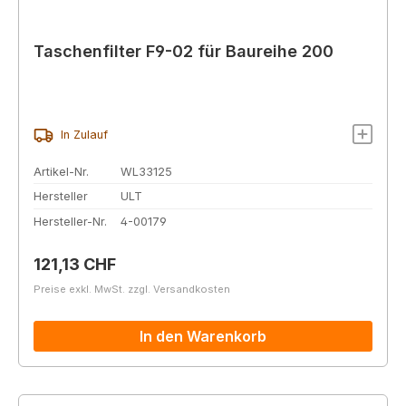
Taschenfilter F9-02 für Baureihe 200
In Zulauf
Artikel-Nr.
WL33125
Hersteller
ULT
Hersteller-Nr.
4-00179
Regulärer Preis:
121,13 CHF
Preise exkl. MwSt. zzgl. Versandkosten
In den Warenkorb