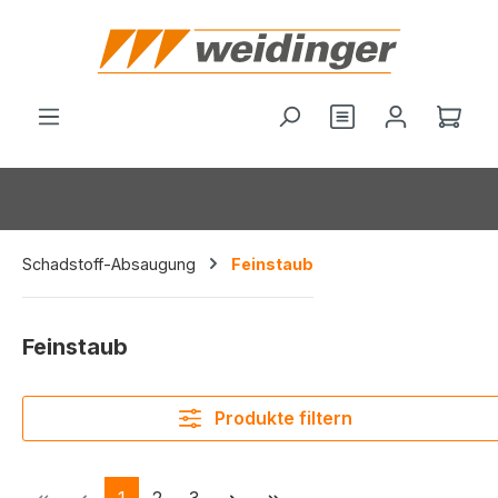
alt springen
Du hast 0 Produ
Ware
Schadstoff-Absaugung
Feinstaub
Feinstaub
Produkte filtern
Seite
Seite
Seite