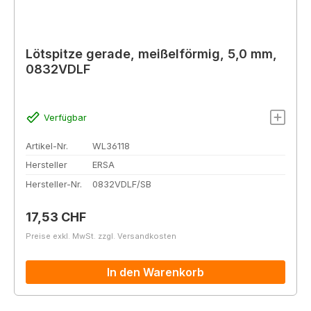
Lötspitze gerade, meißelförmig, 5,0 mm,
0832VDLF
Verfügbar
Artikel-Nr.
WL36118
Hersteller
ERSA
Hersteller-Nr.
0832VDLF/SB
Regulärer Preis:
17,53 CHF
Preise exkl. MwSt. zzgl. Versandkosten
In den Warenkorb