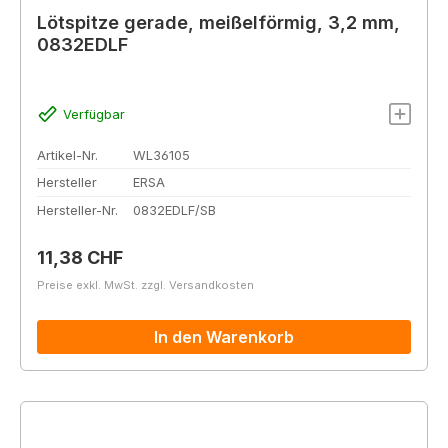
Lötspitze gerade, meißelförmig, 3,2 mm,
0832EDLF
Verfügbar
Artikel-Nr.
WL36105
Hersteller
ERSA
Hersteller-Nr.
0832EDLF/SB
Regulärer Preis:
11,38 CHF
Preise exkl. MwSt. zzgl. Versandkosten
In den Warenkorb