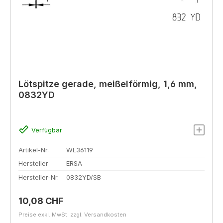
Lötspitze gerade, meißelförmig, 1,6 mm,
0832YD
Verfügbar
Artikel-Nr.
WL36119
Hersteller
ERSA
Hersteller-Nr.
0832YD/SB
Regulärer Preis:
10,08 CHF
Preise exkl. MwSt. zzgl. Versandkosten