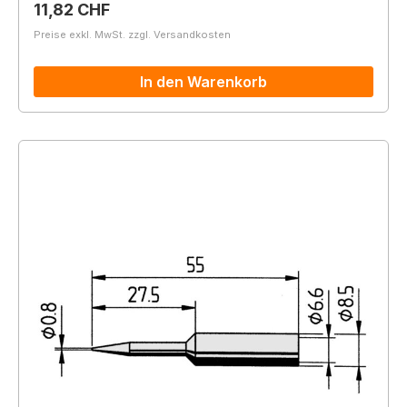
Regulärer Preis:
11,82 CHF
Preise exkl. MwSt. zzgl. Versandkosten
In den Warenkorb