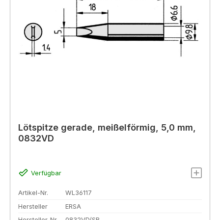
Lötspitze gerade, meißelförmig, 5,0 mm,
0832VD
Verfügbar
Artikel-Nr.
WL36117
Hersteller
ERSA
Hersteller-Nr.
0832VD/SB