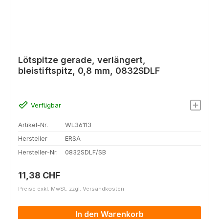
Lötspitze gerade, verlängert,
bleistiftspitz, 0,8 mm, 0832SDLF
Verfügbar
Artikel-Nr.
WL36113
Hersteller
ERSA
Hersteller-Nr.
0832SDLF/SB
Regulärer Preis:
11,38 CHF
Preise exkl. MwSt. zzgl. Versandkosten
In den Warenkorb