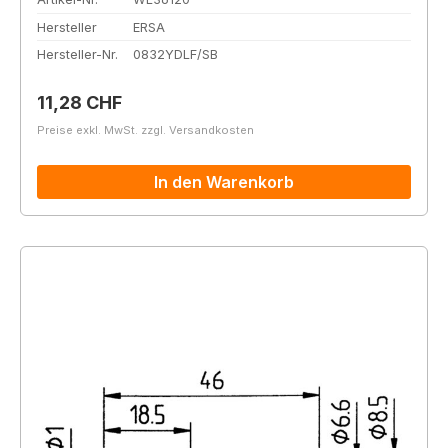
Hersteller
ERSA
Hersteller-Nr.
0832YDLF/SB
Regulärer Preis:
11,28 CHF
Preise exkl. MwSt. zzgl. Versandkosten
In den Warenkorb