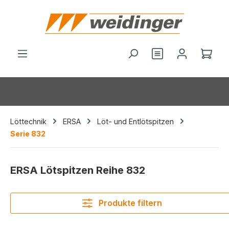
alt springen
Du hast 0 Produ
Ware
Löttechnik
ERSA
Löt- und Entlötspitzen
Serie 832
ERSA Lötspitzen Reihe 832
Produkte filtern