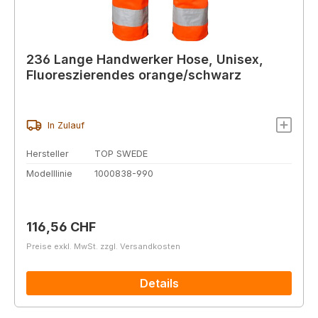
236 Lange Handwerker Hose, Unisex,
Fluoreszierendes orange/schwarz
In Zulauf
Hersteller
TOP SWEDE
Modelllinie
1000838-990
Regulärer Preis:
116,56 CHF
Preise exkl. MwSt. zzgl. Versandkosten
Details