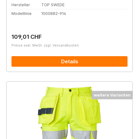
Hersteller
TOP SWEDE
Modelllinie
1000882-914
Regulärer Preis:
109,01 CHF
Preise exkl. MwSt. zzgl. Versandkosten
Details
weitere Varianten