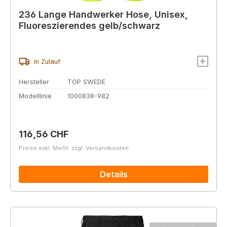
236 Lange Handwerker Hose, Unisex,
Fluoreszierendes gelb/schwarz
In Zulauf
Hersteller
TOP SWEDE
Modelllinie
1000838-982
Regulärer Preis:
116,56 CHF
Preise exkl. MwSt. zzgl. Versandkosten
Details