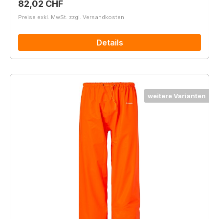
Regulärer Preis:
82,02 CHF
Preise exkl. MwSt. zzgl. Versandkosten
Details
weitere Varianten