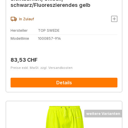
schwarz/Fluoreszierendes gelb
In Zulauf
Hersteller
TOP SWEDE
Modelllinie
1000857-914
Regulärer Preis:
83,53 CHF
Preise exkl. MwSt. zzgl. Versandkosten
Details
weitere Varianten