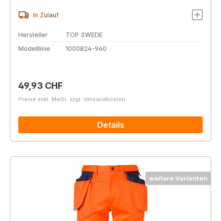
In Zulauf
Hersteller
TOP SWEDE
Modelllinie
1000824-960
Regulärer Preis:
49,93 CHF
Preise exkl. MwSt. zzgl. Versandkosten
Details
weitere Varianten