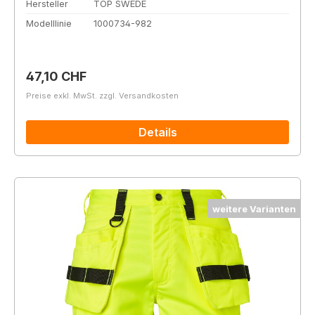
Hersteller
TOP SWEDE
Modelllinie
1000734-982
Regulärer Preis:
47,10 CHF
Preise exkl. MwSt. zzgl. Versandkosten
Details
weitere Varianten