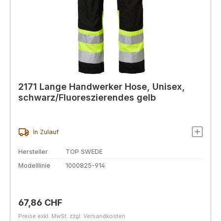
2171 Lange Handwerker Hose, Unisex,
schwarz/Fluoreszierendes gelb
In Zulauf
Hersteller
TOP SWEDE
Modelllinie
1000825-914
Regulärer Preis:
67,86 CHF
Preise exkl. MwSt. zzgl. Versandkosten