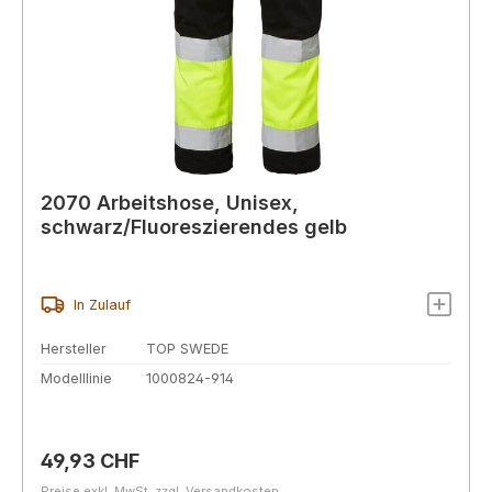
2070 Arbeitshose, Unisex,
schwarz/Fluoreszierendes gelb
In Zulauf
Hersteller
TOP SWEDE
Modelllinie
1000824-914
Regulärer Preis:
49,93 CHF
Preise exkl. MwSt. zzgl. Versandkosten