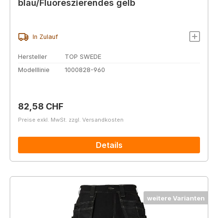
blau/Fluoreszierendes gelb
In Zulauf
Hersteller
TOP SWEDE
Modelllinie
1000828-960
Regulärer Preis:
82,58 CHF
Preise exkl. MwSt. zzgl. Versandkosten
Details
weitere Varianten