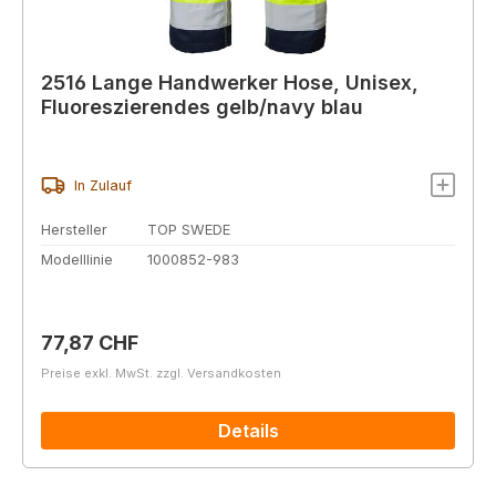
2516 Lange Handwerker Hose, Unisex,
Fluoreszierendes gelb/navy blau
In Zulauf
Hersteller
TOP SWEDE
Modelllinie
1000852-983
Regulärer Preis:
77,87 CHF
Preise exkl. MwSt. zzgl. Versandkosten
Details