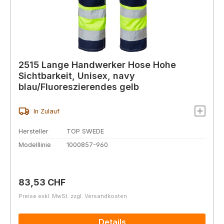
2515 Lange Handwerker Hose Hohe
Sichtbarkeit, Unisex, navy
blau/Fluoreszierendes gelb
In Zulauf
Hersteller
TOP SWEDE
Modelllinie
1000857-960
Regulärer Preis:
83,53 CHF
Preise exkl. MwSt. zzgl. Versandkosten
Details