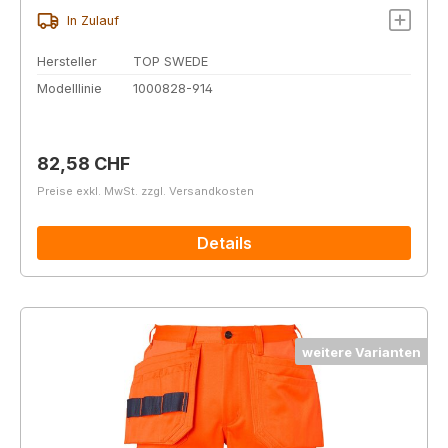
In Zulauf
Hersteller
TOP SWEDE
Modelllinie
1000828-914
Regulärer Preis:
82,58 CHF
Preise exkl. MwSt. zzgl. Versandkosten
Details
weitere Varianten