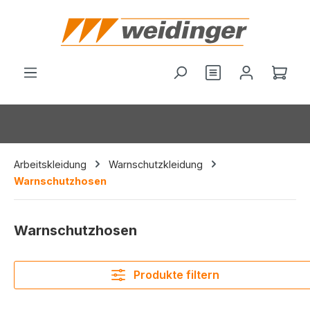
alt springen
Du hast 0 Produ
Ware
Arbeitskleidung
Warnschutzkleidung
Warnschutzhosen
Warnschutzhosen
Produkte filtern