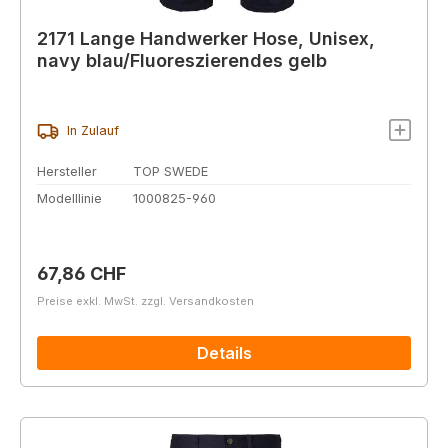
2171 Lange Handwerker Hose, Unisex,
navy blau/Fluoreszierendes gelb
In Zulauf
Hersteller
TOP SWEDE
Modelllinie
1000825-960
Regulärer Preis:
67,86 CHF
Preise exkl. MwSt. zzgl. Versandkosten
Details