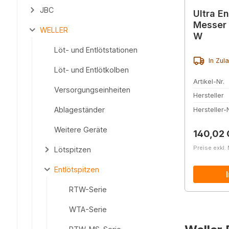
JBC
Ultra En
Messer 
WELLER
W
Löt- und Entlötstationen
In Zul
Löt- und Entlötkolben
Artikel-Nr.
Versorgungseinheiten
Hersteller
Ablageständer
Hersteller-N
Weitere Geräte
Reguläre
140,02
Preise exkl.
Lötspitzen
Entlötspitzen
RTW-Serie
WTA-Serie