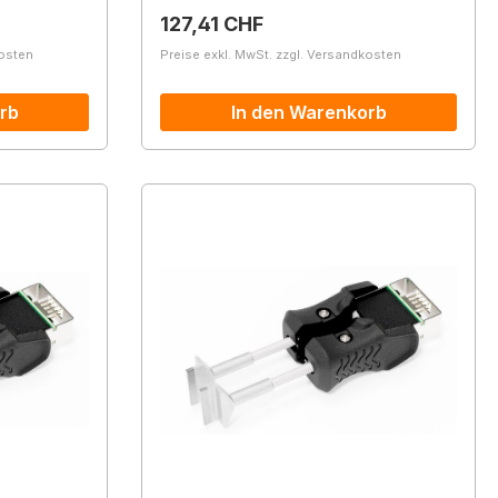
Regulärer Preis:
127,41 CHF
kosten
Preise exkl. MwSt. zzgl. Versandkosten
rb
In den Warenkorb