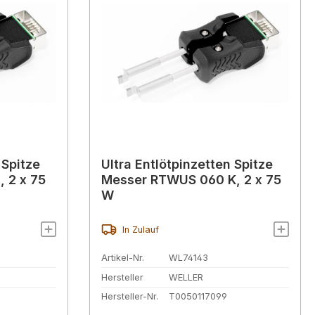
 Spitze
Ultra Entlötpinzetten Spitze
 2 x 75
Messer RTWUS 060 K, 2 x 75
W
In Zulauf
Artikel-Nr.
WL74143
Hersteller
WELLER
Hersteller-Nr.
T0050117099