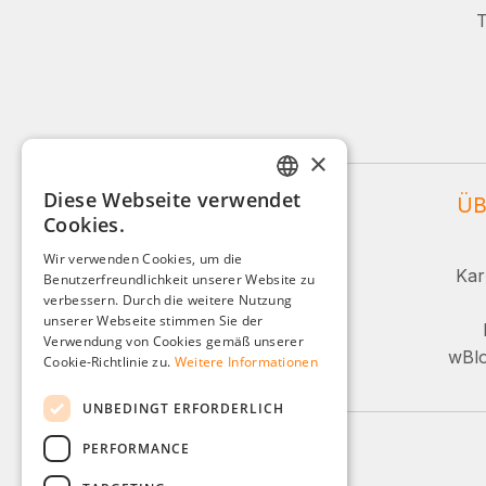
T
×
Diese Webseite verwendet
WEIDINGER SERVICE
ÜB
GERMAN
Cookies.
ENGLISH
Service und Beratung:
Wir verwenden Cookies, um die
Kar
Benutzerfreundlichkeit unserer Website zu
FRENCH
+49 (0)8142 / 4289 - 300
verbessern. Durch die weitere Nutzung
ITALIAN
unserer Webseite stimmen Sie der
Mo-Fr, 08:00 - 16:00 Uhr
Verwendung von Cookies gemäß unserer
DUTCH
wBlo
Cookie-Richtlinie zu.
Weitere Informationen
Oder über unser Kontaktformular.
POLISH
UNBEDINGT ERFORDERLICH
PERFORMANCE
Zahlungsarten