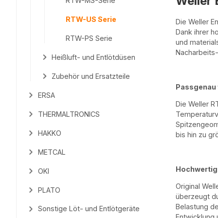
Weller 
RTW-MS-Serie
RTW-US Serie
Die Weller E
Dank ihrer h
RTW-PS Serie
und material
Nacharbeits-
Heißluft- und Entlötdüsen
Zubehör und Ersatzteile
Passgenau f
ERSA
Die Weller R
THERMALTRONICS
Temperaturve
Spitzengeom
HAKKO
bis hin zu gr
METCAL
Hochwertige
OKI
Original Wel
PLATO
überzeugt du
Belastung de
Sonstige Löt- und Entlötgeräte
Entwicklung 