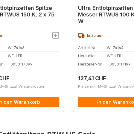
tlötpinzetten Spitze
Ultra Entlötpinzetten
RTWUS 150 K, 2 x 75
Messer RTWUS 100 K,
W
auf
In Zulauf
WL74146
Artikel-Nr.
WL74144
WELLER
Hersteller
WELLER
r.
T0050117399
Hersteller-Nr.
T0050117199
r Preis:
Regulärer Preis:
 CHF
127,41 CHF
 MwSt. zzgl. Versandkosten
Preise exkl. MwSt. zzgl. Versand
In den Warenkorb
In den Warenko