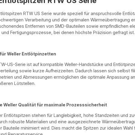
Entlötspitzen RTW US Serie
ntlötspitzen RTW US Serie wurde speziell für anspruchsvolle Entl
ochwertigen Verarbeitung und der optimalen Wärmeübertragung er
schonendes Entfernen von SMD-Bauteilen sowie empfindlichen elek
 und Fertigungsprozesse, bei denen höchste Präzision gefragt ist.
ür Weller Entlötpinzetten
TW-US-Serie ist auf kompatible Weller-Handstücke und Entlötpinz
rteilung sowie kurze Aufheizzeiten. Dadurch lassen sich selbst fili
etrien und Abmessungen ermöglichen die optimale Anpassung an
ößeren Lötstellen.
 Weller Qualität für maximale Prozesssicherheit
ler Entlötspitzen stehen für Langlebigkeit, hohe Standzeiten und z
rch robuste Materialien und eine ausgezeichnete Wärmeübertragun
r Bauteile minimiert wird. Dies macht die Spitzen zur idealen Wahl 
und Reparaturservice.