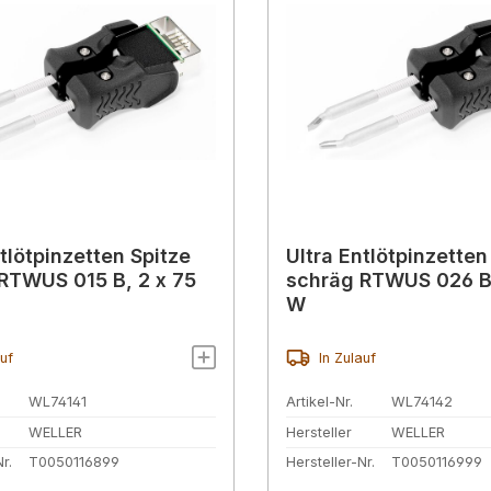
tlötpinzetten Spitze
Ultra Entlötpinzetten
RTWUS 015 B, 2 x 75
schräg RTWUS 026 B,
W
auf
In Zulauf
WL74141
Artikel-Nr.
WL74142
WELLER
Hersteller
WELLER
r.
T0050116899
Hersteller-Nr.
T0050116999