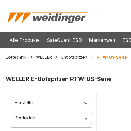
springen
Zur Hauptnavigation springen
Alle Produkte
SafeGuard ESD
Markenwelt
ESD
Löttechnik
WELLER
Entlötspitzen
RTW-US Serie
WELLER Entlötspitzen RTW-US-Serie
Hersteller
Produktart