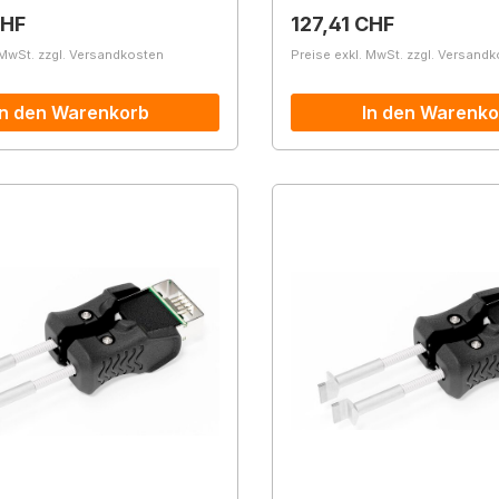
r Preis:
Regulärer Preis:
CHF
127,41 CHF
 MwSt. zzgl. Versandkosten
Preise exkl. MwSt. zzgl. Versand
In den Warenkorb
In den Warenko