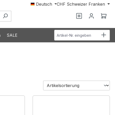
Deutsch
CHF
Schweizer Franken
Du hast 0 Produ
Ware
Artikel-Nr. eingeben
n
SALE