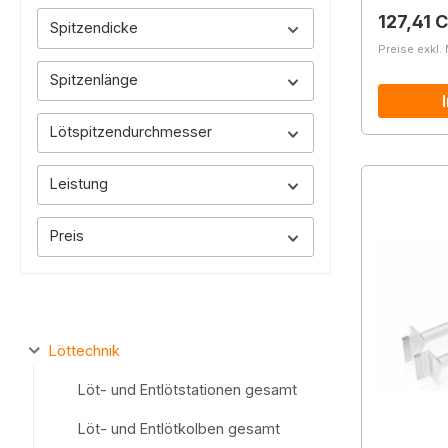
Reguläre
127,41 
Spitzendicke
Preise exkl.
Spitzenlänge
Lötspitzendurchmesser
Leistung
Preis
Löttechnik
Löt- und Entlötstationen gesamt
Löt- und Entlötkolben gesamt