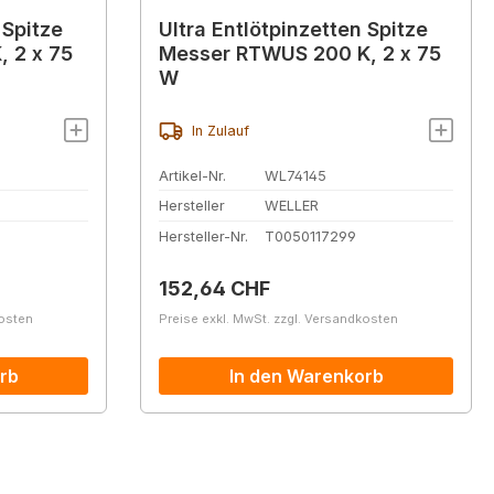
 Spitze
Ultra Entlötpinzetten Spitze
 2 x 75
Messer RTWUS 200 K, 2 x 75
W
In Zulauf
Artikel-Nr.
WL74145
Hersteller
WELLER
Hersteller-Nr.
T0050117299
Regulärer Preis:
152,64 CHF
kosten
Preise exkl. MwSt. zzgl. Versandkosten
rb
In den Warenkorb