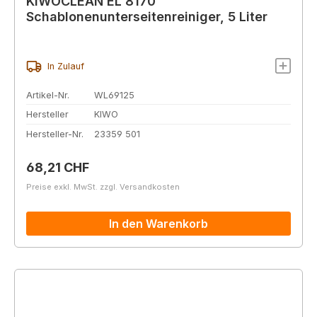
KIWOCLEAN EL 8170
Schablonenunterseitenreiniger, 5 Liter
In Zulauf
Artikel-Nr.
WL69125
Hersteller
KIWO
Hersteller-Nr.
23359 501
Regulärer Preis:
68,21 CHF
Preise exkl. MwSt. zzgl. Versandkosten
In den Warenkorb