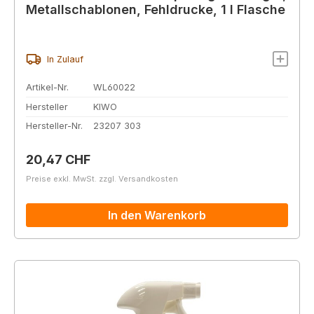
Metallschablonen, Fehldrucke, 1 l Flasche
In Zulauf
Artikel-Nr.
WL60022
Hersteller
KIWO
Hersteller-Nr.
23207 303
Regulärer Preis:
20,47 CHF
Preise exkl. MwSt. zzgl. Versandkosten
In den Warenkorb