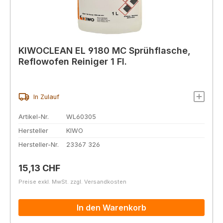
KIWOCLEAN EL 9180 MC Sprühflasche,
Reflowofen Reiniger 1 Fl.
In Zulauf
Artikel-Nr.
WL60305
Hersteller
KIWO
Hersteller-Nr.
23367 326
Regulärer Preis:
15,13 CHF
Preise exkl. MwSt. zzgl. Versandkosten
In den Warenkorb