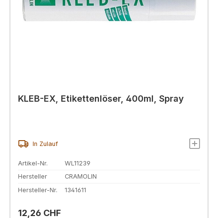
KLEB-EX, Etikettenlöser, 400ml, Spray
In Zulauf
Artikel-Nr.
WL11239
Hersteller
CRAMOLIN
Hersteller-Nr.
1341611
Regulärer Preis:
12,26 CHF