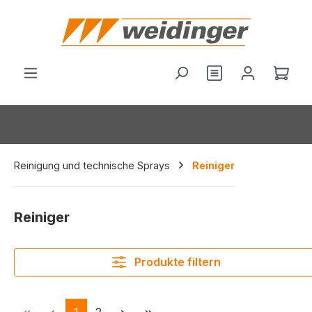
alt springen
Du hast 0 Produ
Ware
Reinigung und technische Sprays
Reiniger
Reiniger
Produkte filtern
Seite
Seite