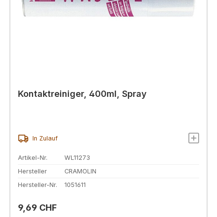
Kontaktreiniger, 400ml, Spray
In Zulauf
Artikel-Nr.
WL11273
Hersteller
CRAMOLIN
Hersteller-Nr.
1051611
Regulärer Preis:
9,69 CHF