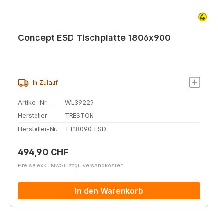
Concept ESD Tischplatte 1806x900
In Zulauf
Artikel-Nr.
WL39229
Hersteller
TRESTON
Hersteller-Nr.
TT18090-ESD
Regulärer Preis:
494,90 CHF
Preise exkl. MwSt. zzgl. Versandkosten
In den Warenkorb