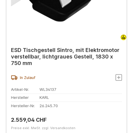
ESD Tischgestell Sintro, mit Elektromotor
verstellbar, lichtgraues Gestell, 1830 x
750 mm
In Zulauf
Artikel-Nr.
WL34137
Hersteller
KARL
Hersteller-Nr.
26.245.70
Regulärer Preis:
2.559,04 CHF
Preise exkl. MwSt. zzgl. Versandkosten