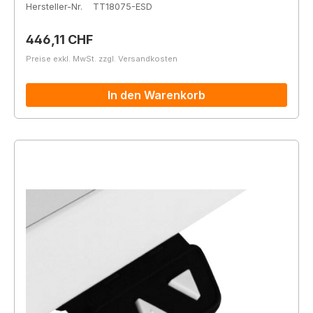
Hersteller-Nr.
TT18075-ESD
Regulärer Preis:
446,11 CHF
Preise exkl. MwSt. zzgl. Versandkosten
In den Warenkorb