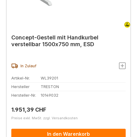
Concept-Gestell mit Handkurbel
verstellbar 1500x750 mm, ESD
In Zulauf
Artikel-Nr.
WL39201
Hersteller
TRESTON
Hersteller-Nr.
10149032
Regulärer Preis:
1.951,39 CHF
Preise exkl. MwSt. zzgl. Versandkosten
In den Warenkorb