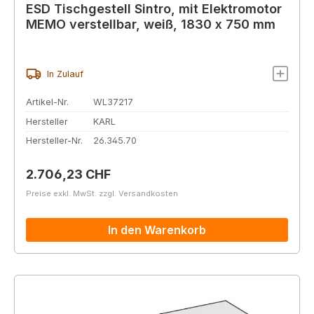
ESD Tischgestell Sintro, mit Elektromotor
MEMO verstellbar, weiß, 1830 x 750 mm
In Zulauf
Artikel-Nr.
WL37217
Hersteller
KARL
Hersteller-Nr.
26.345.70
Regulärer Preis:
2.706,23 CHF
Preise exkl. MwSt. zzgl. Versandkosten
In den Warenkorb