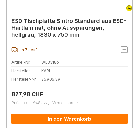
ESD Tischplatte Sintro Standard aus ESD-
Hartlaminat, ohne Aussparungen,
hellgrau, 1830 x 750 mm
In Zulauf
Artikel-Nr.
WL33186
Hersteller
KARL
Hersteller-Nr.
25.906.89
Regulärer Preis:
877,98 CHF
Preise exkl. MwSt. zzgl. Versandkosten
In den Warenkorb