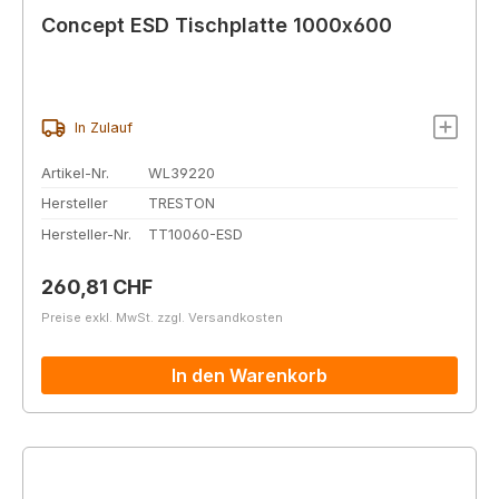
Concept ESD Tischplatte 1000x600
In Zulauf
Artikel-Nr.
WL39220
Hersteller
TRESTON
Hersteller-Nr.
TT10060-ESD
Regulärer Preis:
260,81 CHF
Preise exkl. MwSt. zzgl. Versandkosten
In den Warenkorb