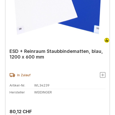
ESD + Reinraum Staubbindematten, blau,
1200 x 600 mm
In Zulauf
Artikel-Nr.
WL34239
Hersteller
WEIDINGER
Regulärer Preis:
80,12 CHF