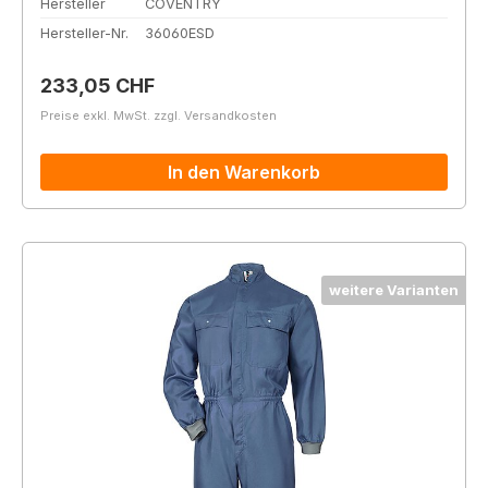
Hersteller
COVENTRY
Hersteller-Nr.
36060ESD
Regulärer Preis:
233,05 CHF
Preise exkl. MwSt. zzgl. Versandkosten
In den Warenkorb
weitere Varianten