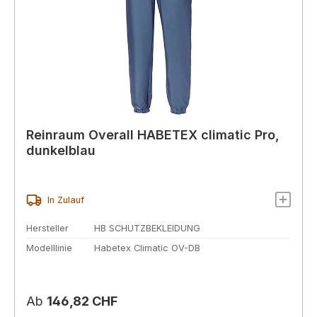
Reinraum Overall HABETEX climatic Pro,
dunkelblau
In Zulauf
Hersteller
HB SCHUTZBEKLEIDUNG
Modelllinie
Habetex Climatic OV-DB
Regulärer Preis:
Ab
146,82 CHF