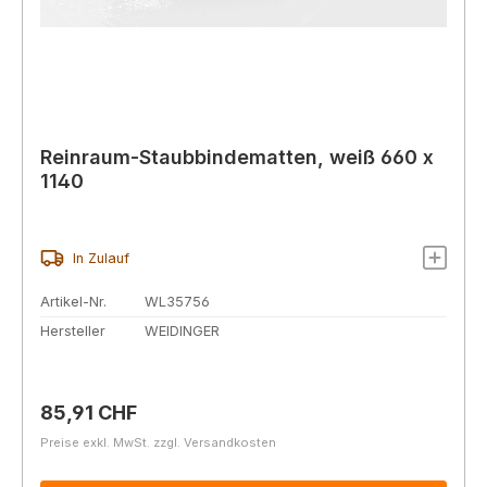
Reinraum-Staubbindematten, weiß 660 x
1140
In Zulauf
Artikel-Nr.
WL35756
Hersteller
WEIDINGER
Regulärer Preis:
85,91 CHF
Preise exkl. MwSt. zzgl. Versandkosten