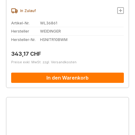
In Zulauf
Artikel-Nr.
WL36861
Hersteller
WEIDINGER
Hersteller-Nr.
HSNITR10BWM
Regulärer Preis:
343,17 CHF
Preise exkl. MwSt. zzgl. Versandkosten
In den Warenkorb