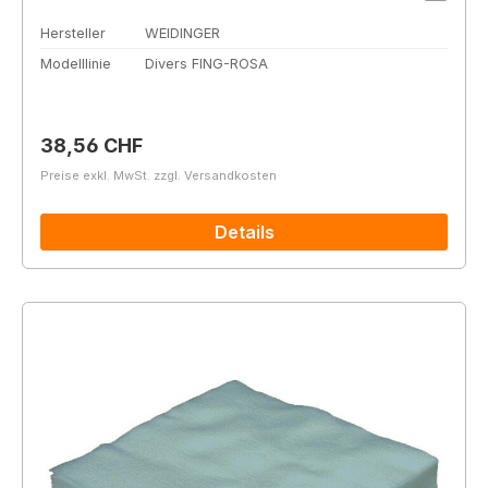
Hersteller
WEIDINGER
Modelllinie
Divers FING-ROSA
Regulärer Preis:
38,56 CHF
Preise exkl. MwSt. zzgl. Versandkosten
Details