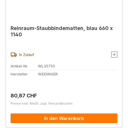
Reinraum-Staubbindematten, blau 660 x
1140
In Zulauf
Artikel-Nr.
WL35755
Hersteller
WEIDINGER
Regulärer Preis:
80,87 CHF
Preise exkl. MwSt. zzgl. Versandkosten
In den Warenkorb