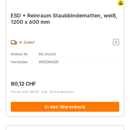
ESD + Reinraum Staubbindematten, weiß,
1200 x 600 mm
In Zulauf
Artikel-Nr.
WL34240
Hersteller
WEIDINGER
Regulärer Preis:
80,12 CHF
Preise exkl. MwSt. zzgl. Versandkosten
In den Warenkorb