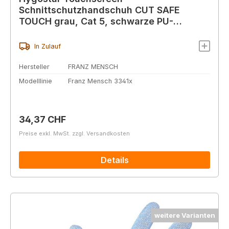
Schnittschutzhandschuh CUT SAFE
TOUCH grau, Cat 5, schwarze PU-
Beschichtung
In Zulauf
Hersteller
FRANZ MENSCH
Modelllinie
Franz Mensch 3341x
Regulärer Preis:
34,37 CHF
Preise exkl. MwSt. zzgl. Versandkosten
Details
weitere Varianten