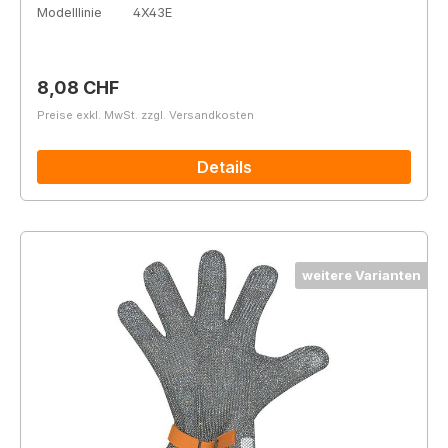
Modelllinie
4X43E
Regulärer Preis:
8,08 CHF
Preise exkl. MwSt. zzgl. Versandkosten
Details
weitere Varianten