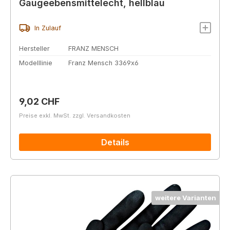
Gaugeebensmittelecht, hellblau
In Zulauf
Hersteller
FRANZ MENSCH
Modelllinie
Franz Mensch 3369x6
Regulärer Preis:
9,02 CHF
Preise exkl. MwSt. zzgl. Versandkosten
Details
weitere Varianten