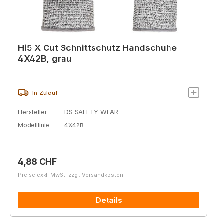
Hi5 X Cut Schnittschutz Handschuhe
4X42B, grau
In Zulauf
Hersteller
DS SAFETY WEAR
Modelllinie
4X42B
Regulärer Preis:
4,88 CHF
Preise exkl. MwSt. zzgl. Versandkosten
Details