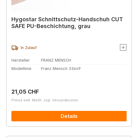
Hygostar Schnittschutz-Handschuh CUT
SAFE PU-Beschichtung, grau
In Zulauf
Hersteller
FRANZ MENSCH
Modelllinie
Franz Mensch 336x9
Regulärer Preis:
21,05 CHF
Preise exkl. MwSt. zzgl. Versandkosten
Details