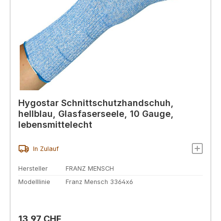
Hygostar Schnittschutzhandschuh,
hellblau, Glasfaserseele, 10 Gauge,
lebensmittelecht
In Zulauf
Hersteller
FRANZ MENSCH
Modelllinie
Franz Mensch 3364x6
Regulärer Preis:
13,97 CHF