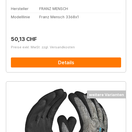
Hersteller
FRANZ MENSCH
Modelllinie
Franz Mensch 3368x1
Regulärer Preis:
50,13 CHF
Preise exkl. MwSt. zzgl. Versandkosten
Details
weitere Varianten