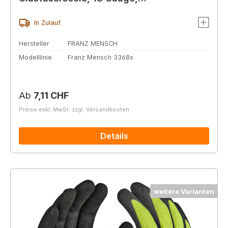
lebensmittelecht
In Zulauf
Hersteller
FRANZ MENSCH
Modelllinie
Franz Mensch 3368x
Regulärer Preis:
Ab
7,11 CHF
Preise exkl. MwSt. zzgl. Versandkosten
Details
weitere Varianten