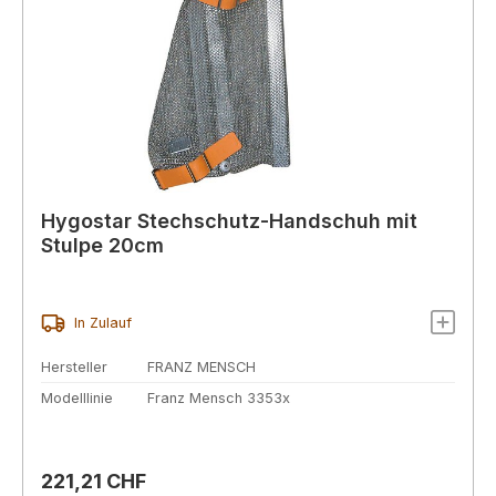
Hygostar Stechschutz-Handschuh mit
Stulpe 20cm
In Zulauf
Hersteller
FRANZ MENSCH
Modelllinie
Franz Mensch 3353x
Regulärer Preis:
221,21 CHF