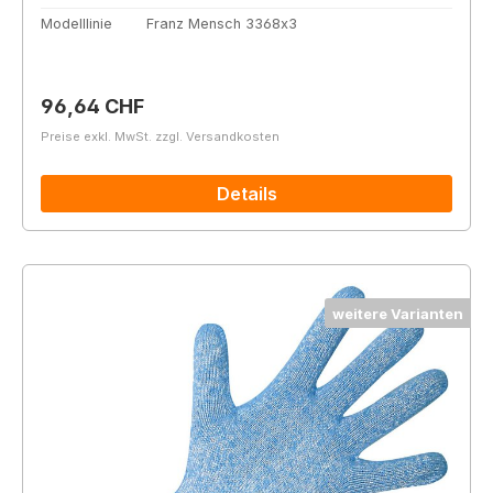
Modelllinie
Franz Mensch 3368x3
Regulärer Preis:
96,64 CHF
Preise exkl. MwSt. zzgl. Versandkosten
Details
weitere Varianten