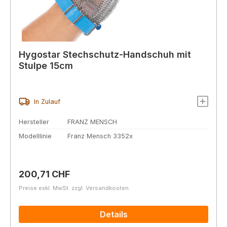
Hygostar Stechschutz-Handschuh mit
Stulpe 15cm
In Zulauf
Hersteller
FRANZ MENSCH
Modelllinie
Franz Mensch 3352x
Regulärer Preis:
200,71 CHF
Preise exkl. MwSt. zzgl. Versandkosten
Details