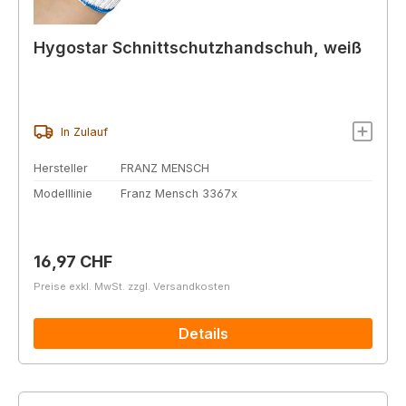
Hygostar Schnittschutzhandschuh, weiß
In Zulauf
Hersteller
FRANZ MENSCH
Modelllinie
Franz Mensch 3367x
Regulärer Preis:
16,97 CHF
Preise exkl. MwSt. zzgl. Versandkosten
Details