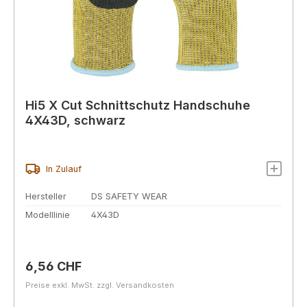
Hi5 X Cut Schnittschutz Handschuhe
4X43D, schwarz
In Zulauf
Hersteller
DS SAFETY WEAR
Modelllinie
4X43D
Regulärer Preis:
6,56 CHF
Preise exkl. MwSt. zzgl. Versandkosten