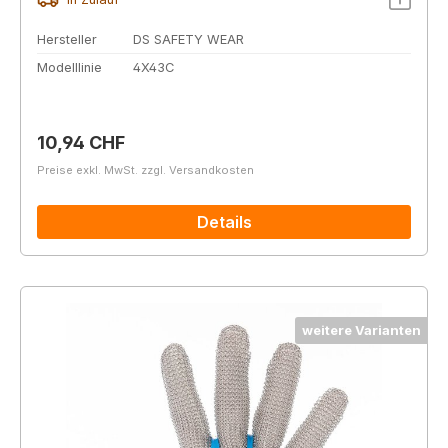
Hersteller
DS SAFETY WEAR
Modelllinie
4X43C
Regulärer Preis:
10,94 CHF
Preise exkl. MwSt. zzgl. Versandkosten
Details
weitere Varianten