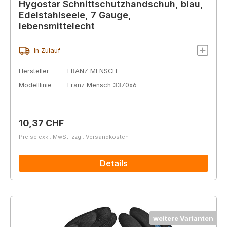
Hygostar Schnittschutzhandschuh, blau,
Edelstahlseele, 7 Gauge,
lebensmittelecht
In Zulauf
Hersteller
FRANZ MENSCH
Modelllinie
Franz Mensch 3370x6
Regulärer Preis:
10,37 CHF
Preise exkl. MwSt. zzgl. Versandkosten
Details
weitere Varianten