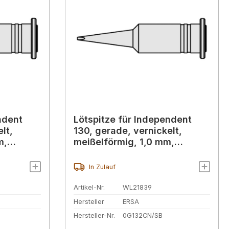
ndent
Lötspitze für Independent
lt,
130, gerade, vernickelt,
m,
meißelförmig, 1,0 mm,
0G132CN
In Zulauf
Artikel-Nr.
WL21839
Hersteller
ERSA
Hersteller-Nr.
0G132CN/SB