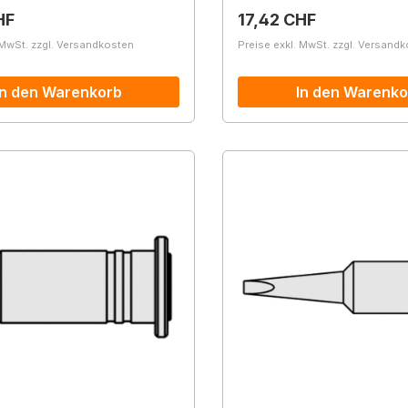
r Preis:
Regulärer Preis:
HF
17,42 CHF
 MwSt. zzgl. Versandkosten
Preise exkl. MwSt. zzgl. Versand
In den Warenkorb
In den Warenko