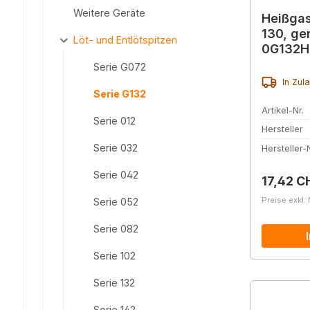
Weitere Geräte
Heißgas
130, ge
Löt- und Entlötspitzen
0G132H
Serie G072
In Zul
Serie G132
Artikel-Nr.
Serie 012
Hersteller
Serie 032
Hersteller-N
Serie 042
Reguläre
17,42 C
Preise exkl.
Serie 052
Serie 082
Serie 102
Serie 132
Serie 142