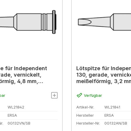
ze für Independent
Lötspitze für Indepe
rade, vernickelt,
130, gerade, vernicke
örmig, 4,8 mm,
meißelförmig, 3,2 m
VN
0G132AN
bar
Verfügbar
WL21842
Artikel-Nr.
WL21841
ERSA
Hersteller
ERSA
r.
0G132VN/SB
Hersteller-Nr.
0G132AN/SB