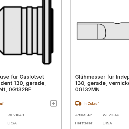
se für Gaslötset
Glühmesser für Inde
dent 130, gerade,
130, gerade, vernicke
elt, 0G132BE
0G132MN
auf
In Zulauf
WL21843
Artikel-Nr.
WL21846
ERSA
Hersteller
ERSA