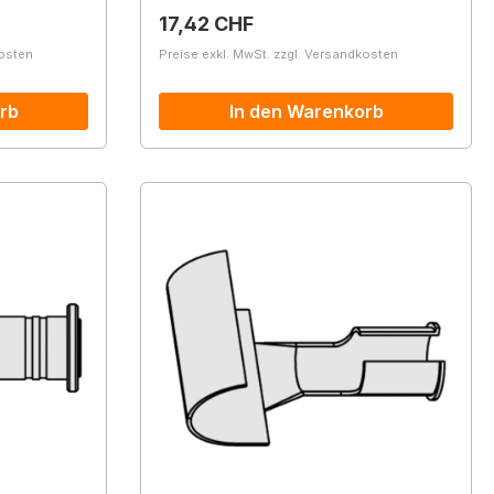
Regulärer Preis:
17,42 CHF
kosten
Preise exkl. MwSt. zzgl. Versandkosten
rb
In den Warenkorb