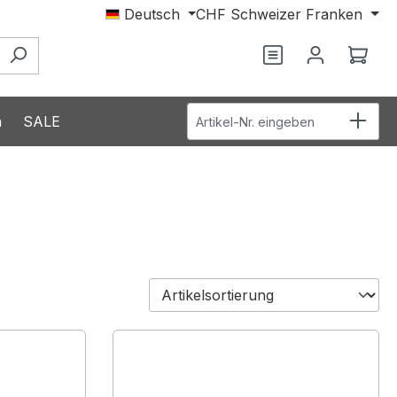
Deutsch
CHF
Schweizer Franken
Du hast 0 Produ
Ware
Artikel-Nr. eingeben
n
SALE