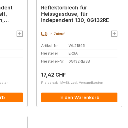
ndent
Reflektorblech für
lt,
Heissgasdüse, für
m,
Independent 130, 0G132RE
In Zulauf
Artikel-Nr.
WL21845
Hersteller
ERSA
Hersteller-Nr.
0G132RE/SB
Regulärer Preis:
17,42 CHF
kosten
Preise exkl. MwSt. zzgl. Versandkosten
rb
In den Warenkorb