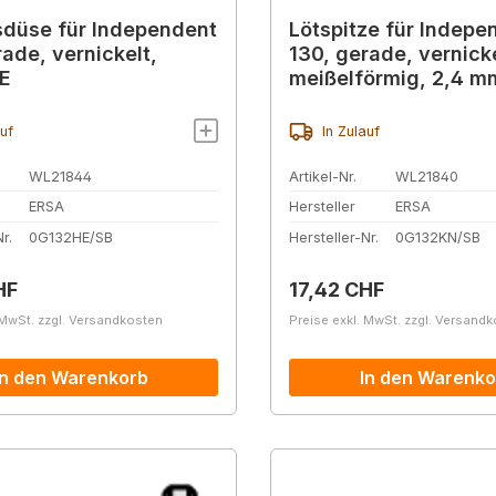
düse für Independent
Lötspitze für Indepe
rade, vernickelt,
130, gerade, vernicke
E
meißelförmig, 2,4 m
0G132KN
auf
In Zulauf
WL21844
Artikel-Nr.
WL21840
ERSA
Hersteller
ERSA
r.
0G132HE/SB
Hersteller-Nr.
0G132KN/SB
r Preis:
Regulärer Preis:
HF
17,42 CHF
 MwSt. zzgl. Versandkosten
Preise exkl. MwSt. zzgl. Versand
In den Warenkorb
In den Warenko