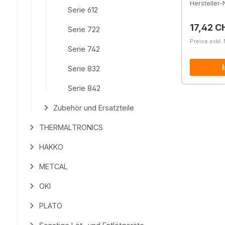
Hersteller-N
Serie 612
Reguläre
17,42 C
Serie 722
Preise exkl.
Serie 742
Serie 832
Serie 842
Zubehör und Ersatzteile
THERMALTRONICS
HAKKO
METCAL
OKI
PLATO