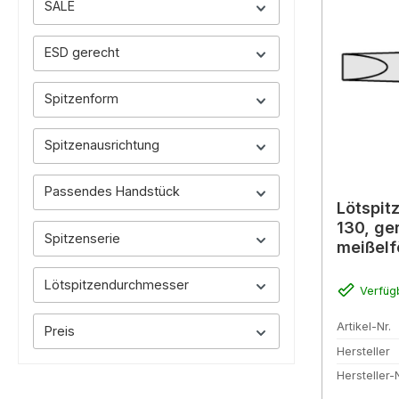
SALE
ESD gerecht
Spitzenform
Spitzenausrichtung
Passendes Handstück
Lötspit
130, ge
Spitzenserie
meißelf
0G132
Lötspitzendurchmesser
Verfüg
Artikel-Nr.
Preis
Hersteller
Hersteller-N