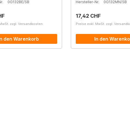
r.
0G132BE/SB
Hersteller-Nr.
0G132MN/SB
r Preis:
Regulärer Preis:
HF
17,42 CHF
 MwSt. zzgl. Versandkosten
Preise exkl. MwSt. zzgl. Versand
In den Warenkorb
In den Warenko