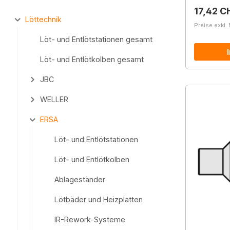
Reguläre
17,42 C
Löttechnik
Preise exkl.
Löt- und Entlötstationen gesamt
Löt- und Entlötkolben gesamt
JBC
WELLER
ERSA
Löt- und Entlötstationen
Löt- und Entlötkolben
Ablageständer
Lötbäder und Heizplatten
IR-Rework-Systeme