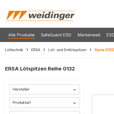
springen
Zur Hauptnavigation springen
Alle Produkte
SafeGuard ESD
Markenwelt
ESD
Löttechnik
ERSA
Löt- und Entlötspitzen
Serie G132
ERSA Lötspitzen Reihe G132
Hersteller
Produktart