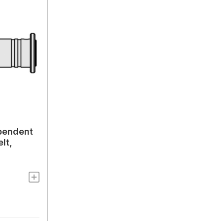
pendent
lt,