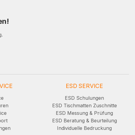
en!
g.
VICE
ESD SERVICE
ce
ESD Schulungen
uren
ESD Tischmatten Zuschnitte
ice
ESD Messung & Prüfung
ort
ESD Beratung & Beurteilung
ungen
Individuelle Bedruckung