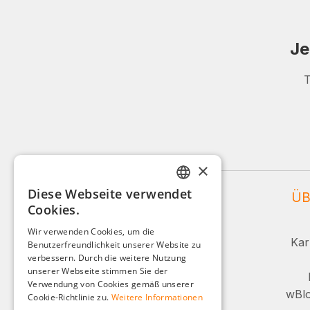
Je
T
×
Diese Webseite verwendet
WEIDINGER SERVICE
ÜB
GERMAN
Cookies.
ENGLISH
Service und Beratung:
Wir verwenden Cookies, um die
Kar
Benutzerfreundlichkeit unserer Website zu
FRENCH
+49 (0)8142 / 4289 - 300
verbessern. Durch die weitere Nutzung
ITALIAN
unserer Webseite stimmen Sie der
Mo-Fr, 08:00 - 16:00 Uhr
Verwendung von Cookies gemäß unserer
DUTCH
wBlo
Cookie-Richtlinie zu.
Weitere Informationen
Oder über unser Kontaktformular.