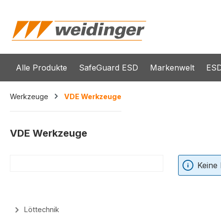
springen
Zur Hauptnavigation springen
Alle Produkte
SafeGuard ESD
Markenwelt
ESD
Werkzeuge
VDE Werkzeuge
VDE Werkzeuge
Keine
Löttechnik