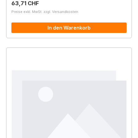
Regulärer Preis:
63,71 CHF
Preise exkl. MwSt. zzgl. Versandkosten
In den Warenkorb