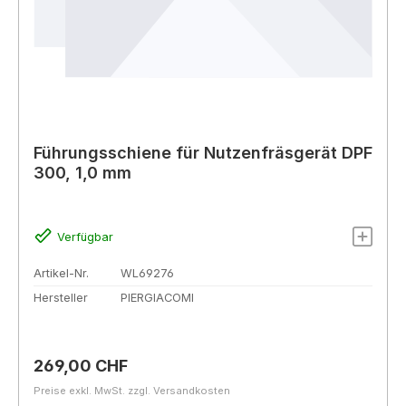
Führungsschiene für Nutzenfräsgerät DPF
300, 1,0 mm
Verfügbar
Artikel-Nr.
WL69276
Hersteller
PIERGIACOMI
Regulärer Preis:
269,00 CHF
Preise exkl. MwSt. zzgl. Versandkosten