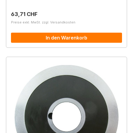
Regulärer Preis:
63,71 CHF
Preise exkl. MwSt. zzgl. Versandkosten
In den Warenkorb