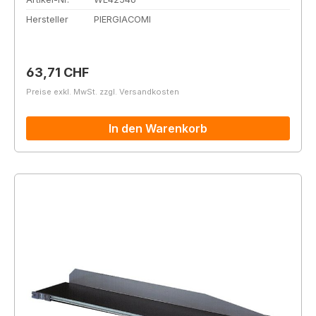
Hersteller
PIERGIACOMI
Regulärer Preis:
63,71 CHF
Preise exkl. MwSt. zzgl. Versandkosten
In den Warenkorb