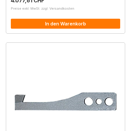
Regulärer Preis:
4.077,61 CHF
Preise exkl. MwSt. zzgl. Versandkosten
In den Warenkorb