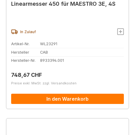
Linearmesser 450 für MAESTRO 3E, 4S
In Zulauf
Artikel-Nr.
WL23291
Hersteller
CAB
Hersteller-Nr.
8933394.001
Regulärer Preis:
748,67 CHF
Preise exkl. MwSt. zzgl. Versandkosten
In den Warenkorb