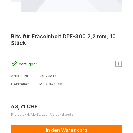
Bits für Fräseinheit DPF-300 2,2 mm, 10
Stück
Verfügbar
Artikel-Nr.
WL70617
Hersteller
PIERGIACOMI
Regulärer Preis:
63,71 CHF
Preise exkl. MwSt. zzgl. Versandkosten
In den Warenkorb