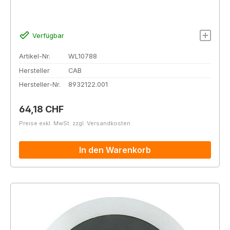
Verfügbar
Artikel-Nr.
WL10788
Hersteller
CAB
Hersteller-Nr.
8932122.001
Regulärer Preis:
64,18 CHF
Preise exkl. MwSt. zzgl. Versandkosten
In den Warenkorb