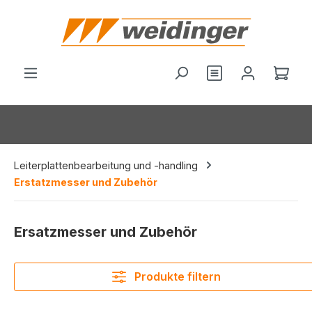
alt springen
Du hast 0 Produ
Ware
Leiterplattenbearbeitung und -handling
Erstatzmesser und Zubehör
Ersatzmesser und Zubehör
Produkte filtern