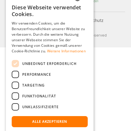
Diese Webseite verwendet
GERMAN
Cookies.
ENGLISH
Impressum
AGB
Datenschutz
Wir verwenden Cookies, um die
Versand und Zahlung
Benutzerfreundlichkeit unserer Website zu
FRENCH
verbessern. Durch die weitere Nutzung
© 2026 Weidinger GmbH, All Rights Reserved
ITALIAN
unserer Webseite stimmen Sie der
Verwendung von Cookies gemäß unserer
DUTCH
Cookie-Richtlinie zu.
Weitere Informationen
POLISH
UNBEDINGT ERFORDERLICH
PERFORMANCE
TARGETING
FUNKTIONALITÄT
UNKLASSIFIZIERTE
ALLE AKZEPTIEREN