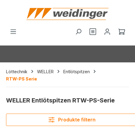
alt springen
Du hast 0 Produ
Ware
Löttechnik
WELLER
Entlötspitzen
RTW-PS Serie
WELLER Entlötspitzen RTW-PS-Serie
Produkte filtern