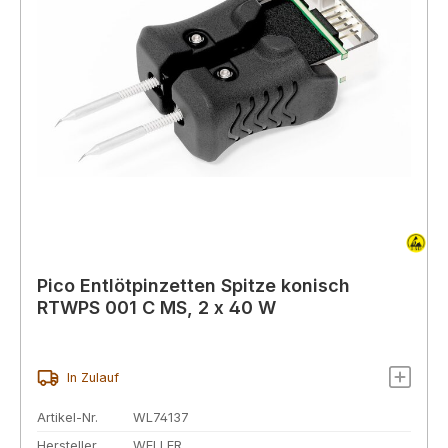
Pico Entlötpinzetten Spitze konisch
RTWPS 001 C MS, 2 x 40 W
In Zulauf
Artikel-Nr.
WL74137
Hersteller
WELLER