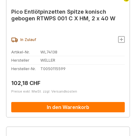
Pico Entlötpinzetten Spitze konisch
gebogen RTWPS 001 C X HM, 2 x 40 W
In Zulauf
Artikel-Nr.
WL74138
Hersteller
WELLER
Hersteller-Nr.
T0050115599
Regulärer Preis:
102,18 CHF
Preise exkl. MwSt. zzgl. Versandkosten
In den Warenkorb