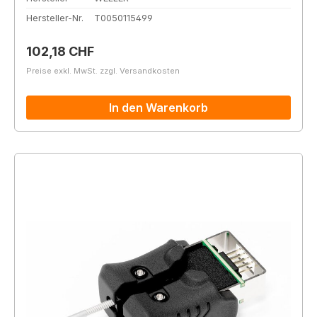
Hersteller-Nr.
T0050115499
Regulärer Preis:
102,18 CHF
Preise exkl. MwSt. zzgl. Versandkosten
In den Warenkorb