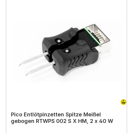
Pico Entlötpinzetten Spitze Meißel
gebogen RTWPS 002 S X HM, 2 x 40 W