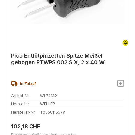
Pico Entlötpinzetten Spitze Meißel
gebogen RTWPS 002 S X, 2 x 40 W
In Zulauf
Artikel-Nr.
WL74139
Hersteller
WELLER
Hersteller-Nr.
T0050115699
Regulärer Preis:
102,18 CHF
Preise exkl. MwSt. zzgl. Versandkosten