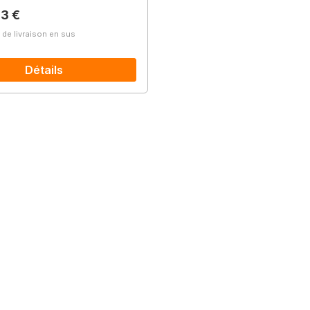
lier :
3 €
s de livraison en sus
Détails