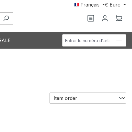
Français
€
Euro
Vous avez 0 arti
Le p
Entrer le numéro d'article
SALE
s