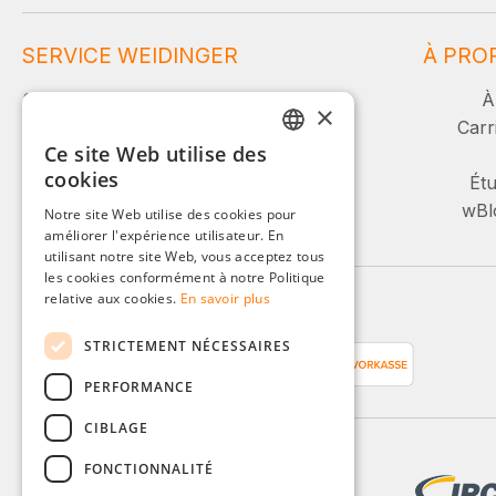
SERVICE WEIDINGER
À PRO
Service et conseil :
À
×
Carr
Ce site Web utilise des
+49 (0)8142 / 4289 - 300
GERMAN
cookies
Lu-Ve, 08:00 - 16:00
Étu
ENGLISH
wBlo
Notre site Web utilise des cookies pour
Ou via notre formulaire de contact.
améliorer l'expérience utilisateur. En
FRENCH
utilisant notre site Web, vous acceptez tous
ITALIAN
les cookies conformément à notre Politique
relative aux cookies.
En savoir plus
Moyens de paiement
DUTCH
STRICTEMENT NÉCESSAIRES
POLISH
PERFORMANCE
CIBLAGE
FONCTIONNALITÉ