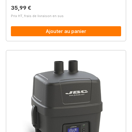
Prix régulier :
35,99 €
Prix HT, frais de livraison en sus
Ajouter au panier