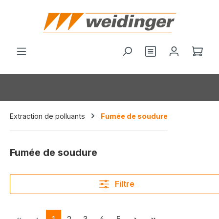
tenu principal
Vous avez 0 arti
Le p
Extraction de polluants
Fumée de soudure
Fumée de soudure
Filtre
Page
Page
Page
Page
Page