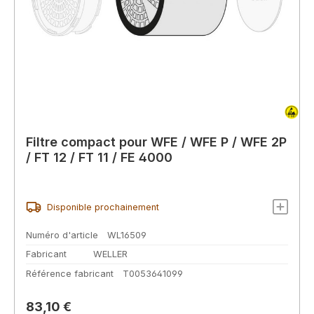
Filtre compact pour WFE / WFE P / WFE 2P
/ FT 12 / FT 11 / FE 4000
Disponible prochainement
Numéro d'article
WL16509
Fabricant
WELLER
Référence fabricant
T0053641099
Prix régulier :
83,10 €