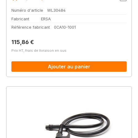
Numéro d'article
WL30484
Fabricant
ERSA
Référence fabricant
0CA10-1001
Prix régulier :
115,86 €
Prix HT, frais de livraison en sus
Ajouter au panier