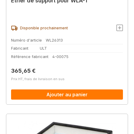
Étrier de support pour WLA-1
Disponible prochainement
Numéro d'article
WL26313
Fabricant
ULT
Référence fabricant
4-00075
Prix régulier :
365,65 €
Prix HT, frais de livraison en sus
Ajouter au panier