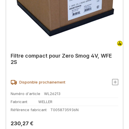
Filtre compact pour Zero Smog 4V, WFE
2S
Disponible prochainement
Numéro d'article
WL26213
Fabricant
WELLER
Référence fabricant
T0058735936N
Prix régulier :
230,27 €