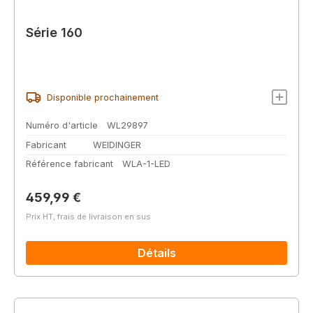
Série 160
Disponible prochainement
Numéro d'article
WL29897
Fabricant
WEIDINGER
Référence fabricant
WLA-1-LED
Prix régulier :
459,99 €
Prix HT, frais de livraison en sus
Détails