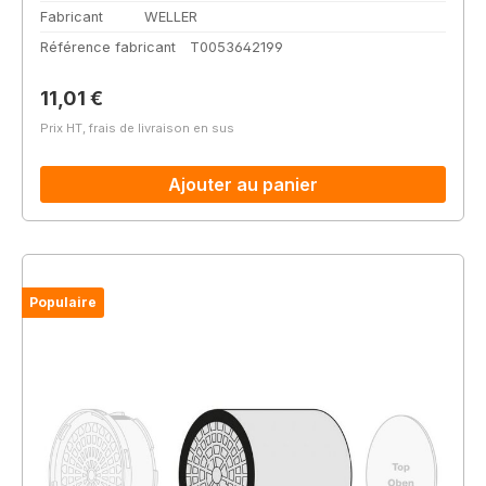
Fabricant
WELLER
Référence fabricant
T0053642199
Prix régulier :
11,01 €
Prix HT, frais de livraison en sus
Ajouter au panier
Populaire