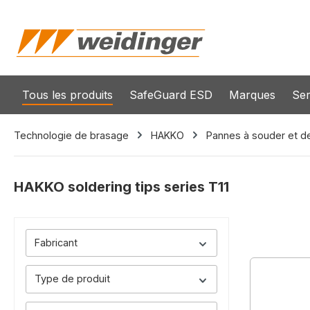
recherche
Passer à la navigation principale
Tous les produits
SafeGuard ESD
Marques
Ser
Technologie de brasage
HAKKO
Pannes à souder et 
HAKKO soldering tips series T11
Fabricant
Type de produit