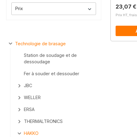
Prix régu
23,07 €
Prix
Prix HT, frai
Technologie de brasage
Station de soudage et de
dessoudage
Fer à souder et dessouder
JBC
WELLER
ERSA
THERMALTRONICS
HAKKO