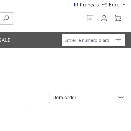
Français
€
Euro
Vous avez 0 arti
Le p
Entrer le numéro d'article
SALE