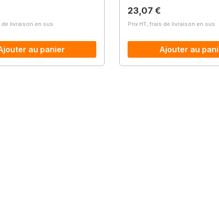
lier :
Prix régulier :
23,07 €
s de livraison en sus
Prix HT, frais de livraison en sus
Ajouter au panier
Ajouter au pani