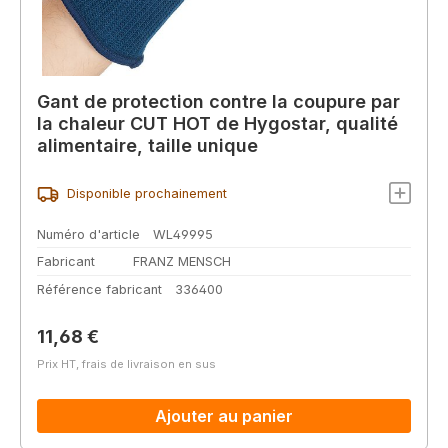
Gant de protection contre la coupure par
la chaleur CUT HOT de Hygostar, qualité
alimentaire, taille unique
Disponible prochainement
Numéro d'article
WL49995
Fabricant
FRANZ MENSCH
Référence fabricant
336400
Prix régulier :
11,68 €
Prix HT, frais de livraison en sus
Ajouter au panier