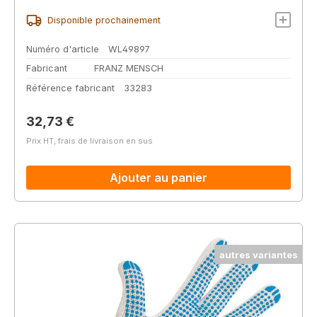
Disponible prochainement
Numéro d'article
WL49897
Fabricant
FRANZ MENSCH
Référence fabricant
33283
Prix régulier :
32,73 €
Prix HT, frais de livraison en sus
Ajouter au panier
autres variantes