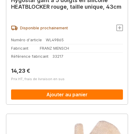
Hygostar gant à 5 doigts en silicone
HEATBLOCKER rouge, taille unique, 43cm
Disponible prochainement
Numéro d'article
WL49865
Fabricant
FRANZ MENSCH
Référence fabricant
33217
Prix régulier :
14,23 €
Prix HT, frais de livraison en sus
Ajouter au panier