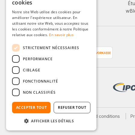
cookies
Lu-Ve, 08:00 - 16:00
Étu
ENGLISH
wBlo
Notre site Web utilise des cookies pour
Ou via notre formulaire de contact.
améliorer l'expérience utilisateur. En
FRENCH
utilisant notre site Web, vous acceptez tous
ITALIAN
les cookies conformément à notre Politique
relative aux cookies.
En savoir plus
Moyens de paiement
DUTCH
STRICTEMENT NÉCESSAIRES
POLISH
PERFORMANCE
CIBLAGE
FONCTIONNALITÉ
NON CLASSIFIÉS
ACCEPTER TOUT
REFUSER TOUT
Legal notice
General terms and conditions
Pr
AFFICHER LES DÉTAILS
Shipping and payment