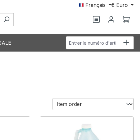
Français
€
Euro
Vous avez 0 arti
Le p
Entrer le numéro d'article
SALE