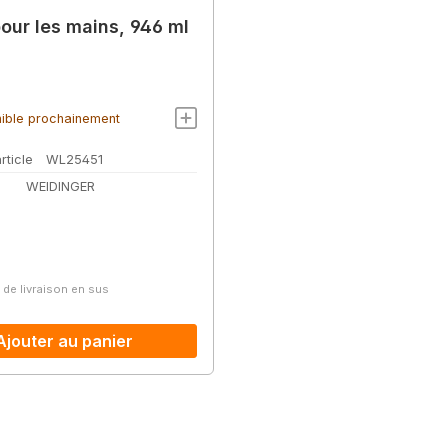
pour les mains, 946 ml
ible prochainement
rticle
WL25451
WEIDINGER
lier :
s de livraison en sus
Ajouter au panier