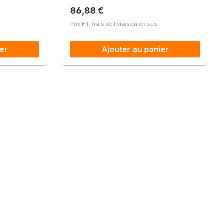
Prix régulier :
86,88 €
Prix HT, frais de livraison en sus
er
Ajouter au panier