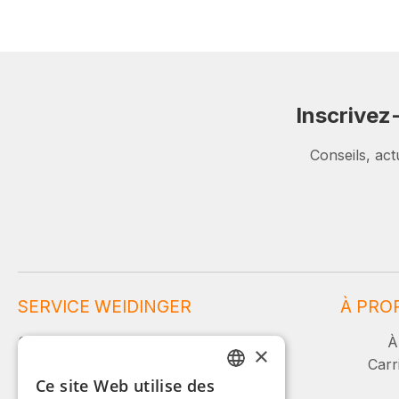
Inscrivez
Conseils, act
SERVICE WEIDINGER
À PRO
Service et conseil :
À
×
Carr
Ce site Web utilise des
+49 (0)8142 / 4289 - 300
GERMAN