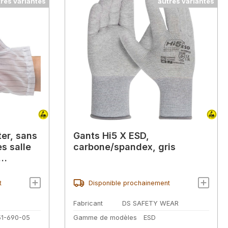
tres variantes
autres variantes
er, sans
Gants Hi5 X ESD,
s salle
carbone/spandex, gris
t
Disponible prochainement
Fabricant
DS SAFETY WEAR
51-690-05
Gamme de modèles
ESD