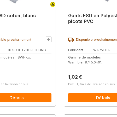
SD coton, blanc
Gants ESD en Polyes
picots PVC
ible prochainement
Disponible prochainemen
HB SCHUTZBEKLEIDUNG
Fabricant
WARMBIER
 modèles
BWH-xx
Gamme de modèles
Warmbier 8745.0401.
lier :
Prix régulier :
1,02 €
s de livraison en sus
Prix HT, frais de livraison en sus
Détails
Détails