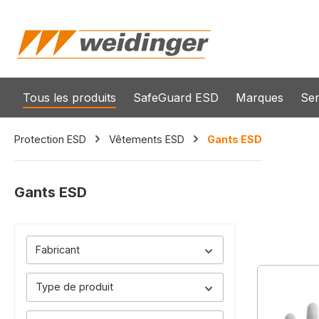
recherche
Passer à la navigation principale
Tous les produits
SafeGuard ESD
Marques
Ser
Protection ESD
Vêtements ESD
Gants ESD
Gants ESD
Fabricant
Type de produit