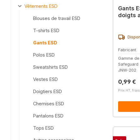
Vêtements ESD
Gants E
doigts 
Blouses de travail ESD
T-shirts ESD
Dispon
Gants ESD
Fabricant
Polos ESD
Gamme de
Safeguard
Sweatshirts ESD
JNW-202
Vestes ESD
Prix régu
0,99 €
Prix HT, frai
Doigtiers ESD
Chemises ESD
Pantalons ESD
Tops ESD