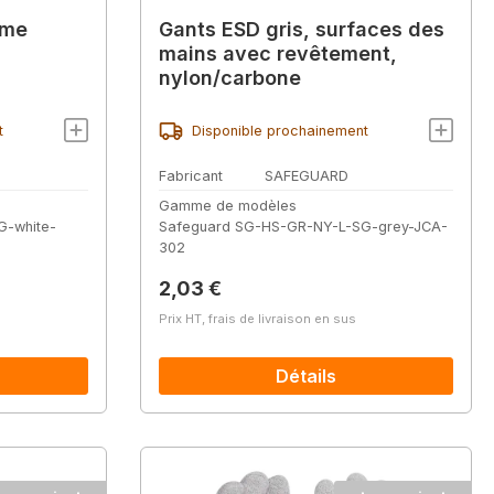
ume
Gants ESD gris, surfaces des
mains avec revêtement,
nylon/carbone
t
Disponible prochainement
Fabricant
SAFEGUARD
Gamme de modèles
G-white-
Safeguard SG-HS-GR-NY-L-SG-grey-JCA-
302
Prix régulier :
2,03 €
Prix HT, frais de livraison en sus
Détails