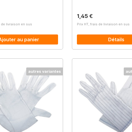
lier :
Prix régulier :
1,45 €
s de livraison en sus
Prix HT, frais de livraison en sus
Ajouter au panier
Détails
autres variantes
au