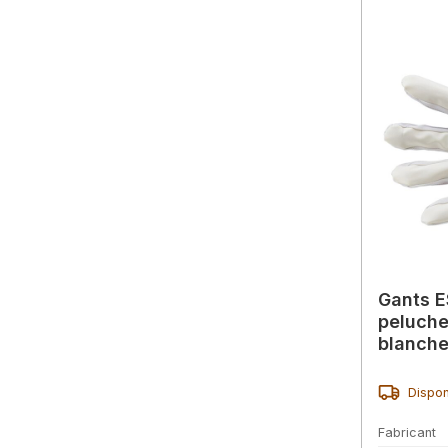
Gants E
peluche
blanche
revête
Dispon
Fabricant