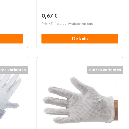
Prix régulier :
0,67 €
Prix HT, frais de livraison en sus
Détails
tres variantes
autres variantes