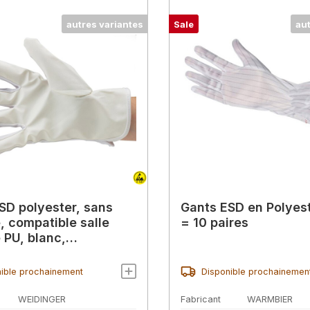
autres variantes
Sale
au
SD polyester, sans
Gants ESD en Polyes
, compatible salle
= 10 paires
 PU, blanc,
ment
ible prochainement
Disponible prochainemen
WEIDINGER
Fabricant
WARMBIER