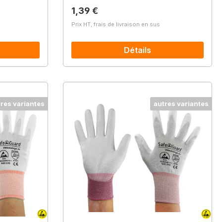
Prix régulier :
1,39 €
Prix HT, frais de livraison en sus
Détails
tres variantes
autres variantes