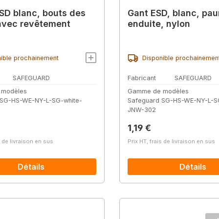
SD blanc, bouts des
Gant ESD, blanc, pa
avec revêtement
enduite, nylon
ible prochainement
Disponible prochainemen
SAFEGUARD
Fabricant
SAFEGUARD
 modèles
Gamme de modèles
 SG-HS-WE-NY-L-SG-white-
Safeguard SG-HS-WE-NY-L-S
JNW-302
lier :
Prix régulier :
1,19 €
s de livraison en sus
Prix HT, frais de livraison en sus
Détails
Détails