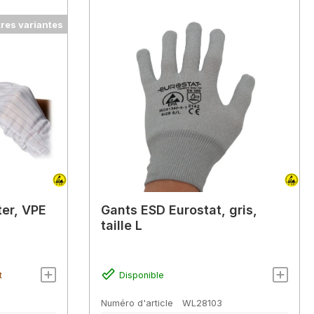
tres variantes
ter, VPE
Gants ESD Eurostat, gris,
taille L
t
Disponible
Numéro d'article
WL28103