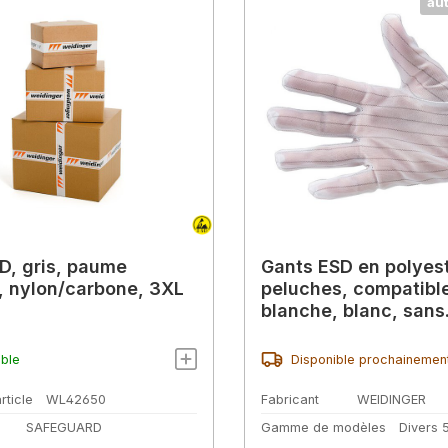
au
D, gris, paume
Gants ESD en polyest
, nylon/carbone, 3XL
peluches, compatible
blanche, blanc, sans
revêtement
ible
Disponible prochainemen
rticle
WL42650
Fabricant
WEIDINGER
SAFEGUARD
Gamme de modèles
Divers 