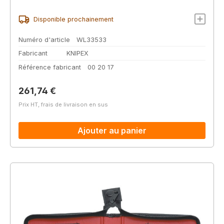
Disponible prochainement
Numéro d'article
WL33533
Fabricant
KNIPEX
Référence fabricant
00 20 17
Prix régulier :
261,74 €
Prix HT, frais de livraison en sus
Ajouter au panier