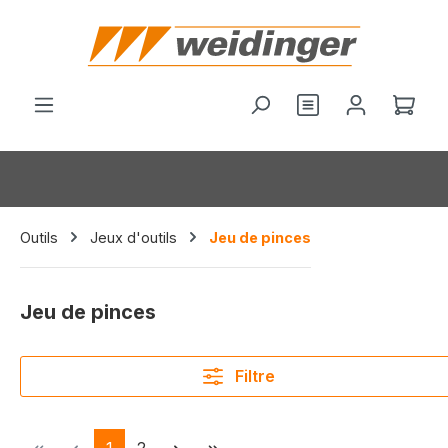
tenu principal
Le p
Outils
Jeux d'outils
Jeu de pinces
Jeu de pinces
Filtre
Page
Page