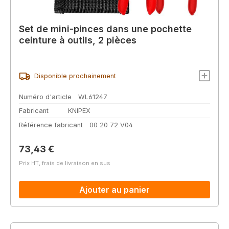
Set de mini-pinces dans une pochette
ceinture à outils, 2 pièces
Disponible prochainement
Numéro d'article
WL61247
Fabricant
KNIPEX
Référence fabricant
00 20 72 V04
Prix régulier :
73,43 €
Prix HT, frais de livraison en sus
Ajouter au panier