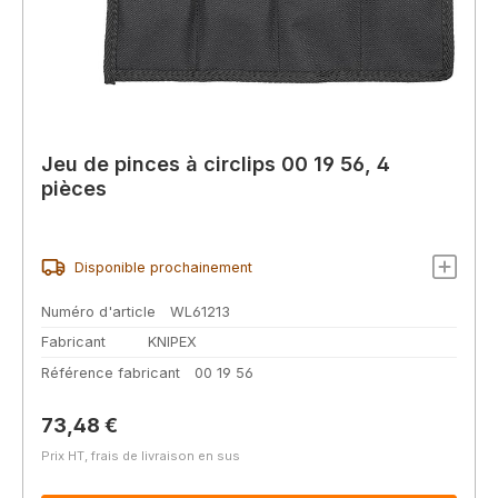
Jeu de pinces à circlips 00 19 56, 4
pièces
Disponible prochainement
Numéro d'article
WL61213
Fabricant
KNIPEX
Référence fabricant
00 19 56
Prix régulier :
73,48 €
Prix HT, frais de livraison en sus