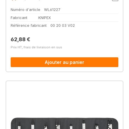
Numéro d'article
WL61227
Fabricant
KNIPEX
Référence fabricant
00 20 03 V02
Prix régulier :
62,88 €
Prix HT, frais de livraison en sus
Ajouter au panier