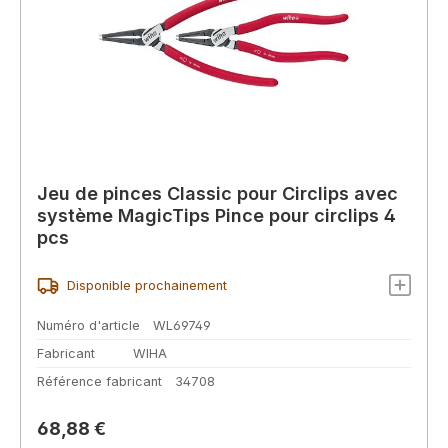
Jeu de pinces Classic pour Circlips avec
système MagicTips Pince pour circlips 4
pcs
Disponible prochainement
Numéro d'article
WL69749
Fabricant
WIHA
Référence fabricant
34708
Prix régulier :
68,88 €