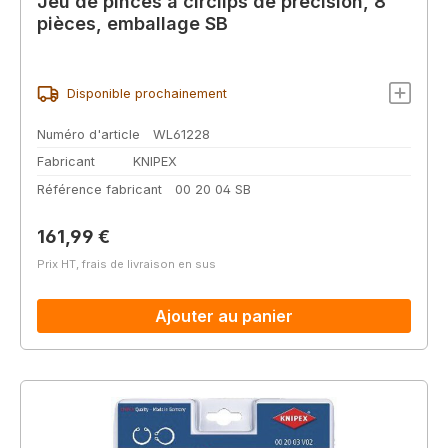
Jeu de pinces à circlips de précision, 8
pièces, emballage SB
Disponible prochainement
Numéro d'article
WL61228
Fabricant
KNIPEX
Référence fabricant
00 20 04 SB
Prix régulier :
161,99 €
Prix HT, frais de livraison en sus
Ajouter au panier