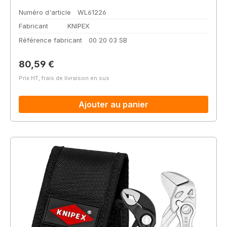
Numéro d'article
WL61226
Fabricant
KNIPEX
Référence fabricant
00 20 03 SB
Prix régulier :
80,59 €
Prix HT, frais de livraison en sus
Ajouter au panier