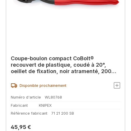
Coupe-boulon compact CoBolt®
recouvert de plastique, coudé à 20°,
oeillet de fixation, noir atramenté, 200
mm (carte SB/blister)
Disponible prochainement
Numéro d'article
WL80768
Fabricant
KNIPEX
Référence fabricant
71 21 200 SB
Prix régulier :
45,95 €