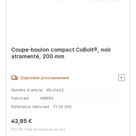
Coupe-boulon compact CoBolt®, noir
atramenté, 200 mm
Disponible prochainement
Numéro d'article
WL61662
Fabricant
KNIPEX
Référence fabricant
71 32 200
Prix régulier :
42,85 €
Prix HT, frais de livraison en sus