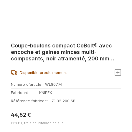
Coupe-boulons compact CoBolt® avec
encoche et gaines minces multi-
composants, noir atramenté, 200 mm
(carte SB/blister)
Disponible prochainement
Numéro d'article
WL80774
Fabricant
KNIPEX
Référence fabricant
71 32 200 SB
Prix régulier :
44,52 €
Prix HT, frais de livraison en sus