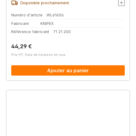
Disponible prochainement
Numéro d'article
WL61656
Fabricant
KNIPEX
Référence fabricant
71 21 200
Prix régulier :
44,29 €
Prix HT, frais de livraison en sus
Ajouter au panier