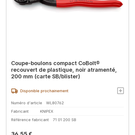
Coupe-boulons compact CoBolt®
recouvert de plastique, noir atramenté,
200 mm (carte SB/blister)
Disponible prochainement
Numéro d'article
WL80762
Fabricant
KNIPEX
Référence fabricant
71 01 200 SB
Prix régulier :
36,55 €