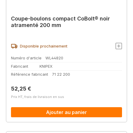
Coupe-boulons compact CoBolt® noir
atramenté 200 mm
Disponible prochainement
Numéro d'article
WL44820
Fabricant
KNIPEX
Référence fabricant
71 22 200
Prix régulier :
52,25 €
Prix HT, frais de livraison en sus
Ajouter au panier