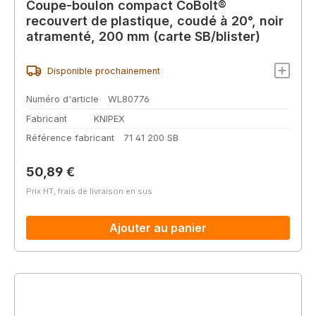
Coupe-boulon compact CoBolt®
recouvert de plastique, coudé à 20°, noir
atramenté, 200 mm (carte SB/blister)
Disponible prochainement
Numéro d'article
WL80776
Fabricant
KNIPEX
Référence fabricant
71 41 200 SB
Prix régulier :
50,89 €
Prix HT, frais de livraison en sus
Ajouter au panier