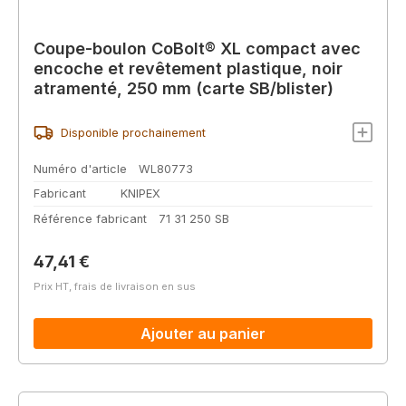
Coupe-boulon CoBolt® XL compact avec
encoche et revêtement plastique, noir
atramenté, 250 mm (carte SB/blister)
Disponible prochainement
Numéro d'article
WL80773
Fabricant
KNIPEX
Référence fabricant
71 31 250 SB
Prix régulier :
47,41 €
Prix HT, frais de livraison en sus
Ajouter au panier