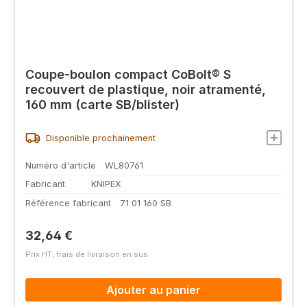
Coupe-boulon compact CoBolt® S
recouvert de plastique, noir atramenté,
160 mm (carte SB/blister)
Disponible prochainement
Numéro d'article
WL80761
Fabricant
KNIPEX
Référence fabricant
71 01 160 SB
Prix régulier :
32,64 €
Prix HT, frais de livraison en sus
Ajouter au panier