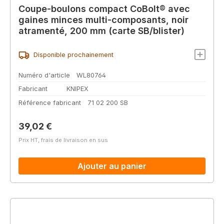
Coupe-boulons compact CoBolt® avec
gaines minces multi-composants, noir
atramenté, 200 mm (carte SB/blister)
Disponible prochainement
Numéro d'article
WL80764
Fabricant
KNIPEX
Référence fabricant
71 02 200 SB
Prix régulier :
39,02 €
Prix HT, frais de livraison en sus
Ajouter au panier