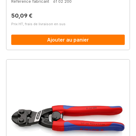
Référence fabricant
61 02 200
Prix régulier :
50,09 €
Prix HT, frais de livraison en sus
Ajouter au panier