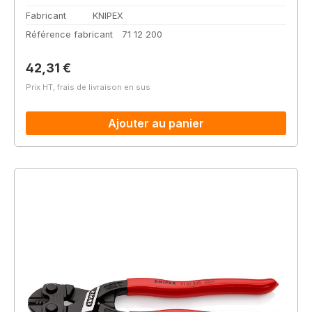
Fabricant
KNIPEX
Référence fabricant
71 12 200
Prix régulier :
42,31 €
Prix HT, frais de livraison en sus
Ajouter au panier