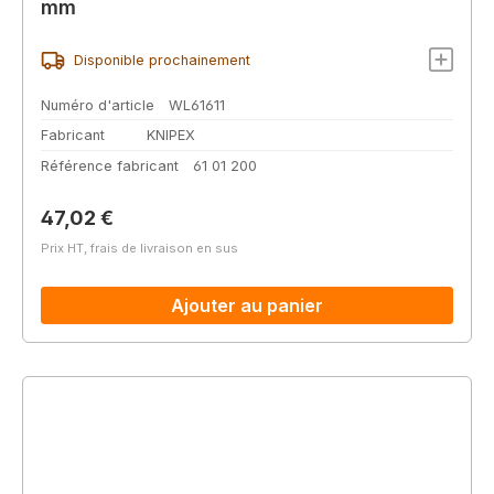
mm
Disponible prochainement
Numéro d'article
WL61611
Fabricant
KNIPEX
Référence fabricant
61 01 200
Prix régulier :
47,02 €
Prix HT, frais de livraison en sus
Ajouter au panier