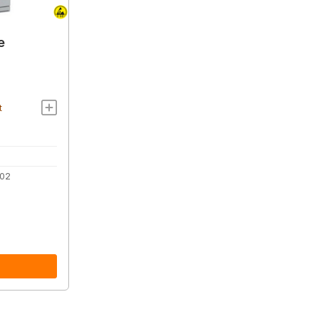
e
t
02