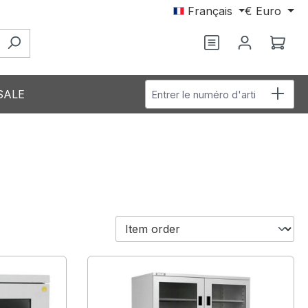
Français
€
Euro
Vous avez 0 arti
Le p
Entrer le numéro d'article
SALE