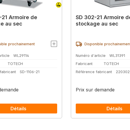
-21 Armoire de
SD 302-21 Armoire d
e au sec
stockage au sec
ible prochainement
Disponible prochainemen
rticle
WL29114
Numéro d'article
WL31391
TOTECH
Fabricant
TOTECH
fabricant
SD-1106-21
Référence fabricant
220302
 demande
Prix sur demande
Détails
Détails