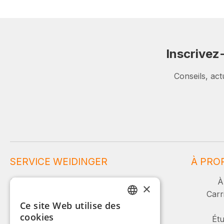
Inscrivez
Conseils, act
SERVICE WEIDINGER
À PRO
Service et conseil :
À
×
Carr
Ce site Web utilise des
+49 (0)8142 / 4289 - 300
GERMAN
cookies
Lu-Ve, 08:00 - 16:00
Étu