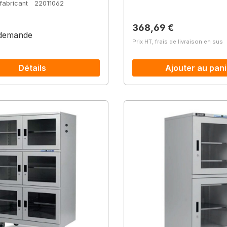
fabricant
22011062
Prix régulier :
368,69 €
 demande
Prix HT, frais de livraison en sus
Détails
Ajouter au pani