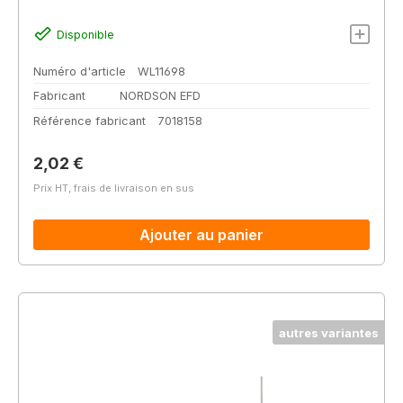
Disponible
Numéro d'article
WL11698
Fabricant
NORDSON EFD
Référence fabricant
7018158
Prix régulier :
2,02 €
Prix HT, frais de livraison en sus
Ajouter au panier
autres variantes