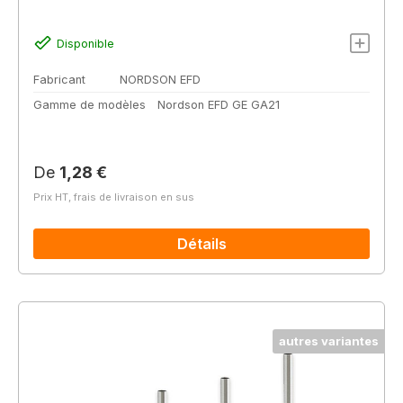
Disponible
Fabricant
NORDSON EFD
Gamme de modèles
Nordson EFD GE GA21
Prix régulier :
De
1,28 €
Prix HT, frais de livraison en sus
Détails
autres variantes