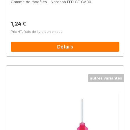
Gamme de modèles
Nordson EFD GE GA30
Prix régulier :
1,24 €
Prix HT, frais de livraison en sus
Détails
autres variantes