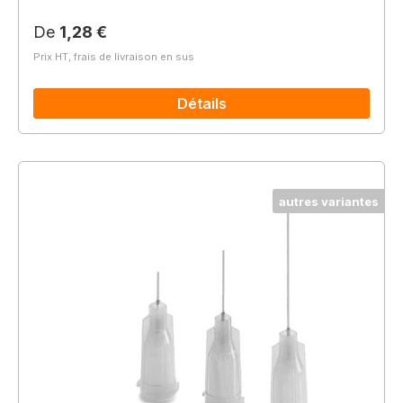
Prix régulier :
De
1,28 €
Prix HT, frais de livraison en sus
Détails
autres variantes