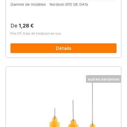
Gamme de modèles
Nordson EFD GE GA14
Prix régulier :
De
1,28 €
Prix HT, frais de livraison en sus
Détails
autres variantes