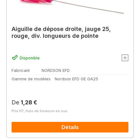
Aiguille de dépose droite, jauge 25,
rouge, div. longueurs de pointe
Disponible
Fabricant
NORDSON EFD
Gamme de modèles
Nordson EFD GE GA25
Prix régulier :
De
1,28 €
Prix HT, frais de livraison en sus
Détails