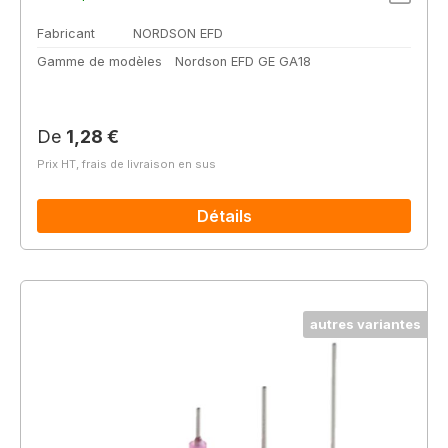
Fabricant
NORDSON EFD
Gamme de modèles
Nordson EFD GE GA18
Prix régulier :
De
1,28 €
Prix HT, frais de livraison en sus
Détails
autres variantes