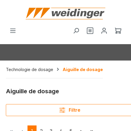
tenu principal
Vous avez 0 arti
Le p
Technologie de dosage
Aiguille de dosage
Aiguille de dosage
Filtre
Page
Page
Page
Page
Page