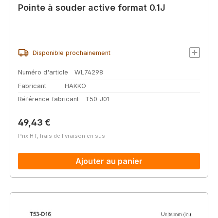
Pointe à souder active format 0.1J
Disponible prochainement
Numéro d'article
WL74298
Fabricant
HAKKO
Référence fabricant
T50-J01
Prix régulier :
49,43 €
Prix HT, frais de livraison en sus
Ajouter au panier