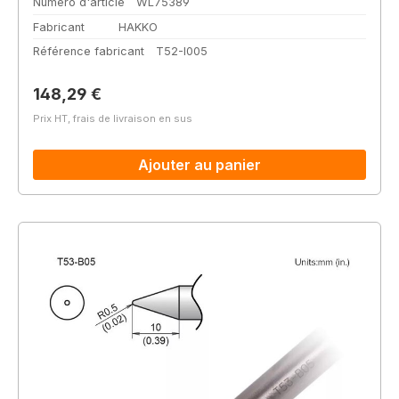
Numéro d'article
WL75389
Fabricant
HAKKO
Référence fabricant
T52-I005
Prix régulier :
148,29 €
Prix HT, frais de livraison en sus
Ajouter au panier