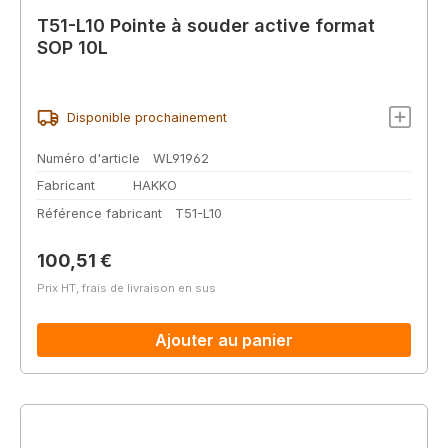
T51-L10 Pointe à souder active format
SOP 10L
Disponible prochainement
Numéro d'article
WL91962
Fabricant
HAKKO
Référence fabricant
T51-L10
Prix régulier :
100,51 €
Prix HT, frais de livraison en sus
Ajouter au panier