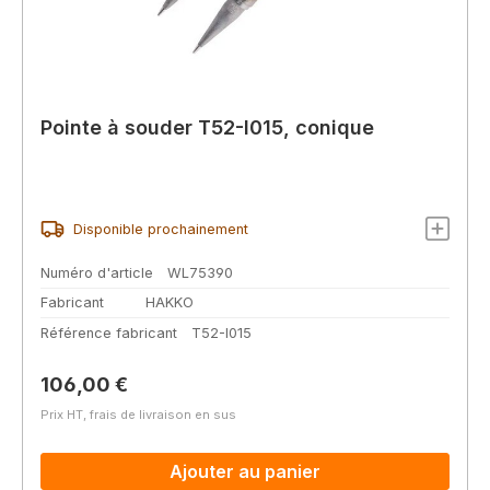
Pointe à souder T52-I015, conique
Disponible prochainement
Numéro d'article
WL75390
Fabricant
HAKKO
Référence fabricant
T52-I015
Prix régulier :
106,00 €
Prix HT, frais de livraison en sus
Ajouter au panier