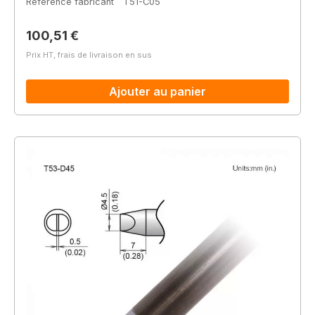
Référence fabricant
T51-C05
Prix régulier :
100,51 €
Prix HT, frais de livraison en sus
Ajouter au panier