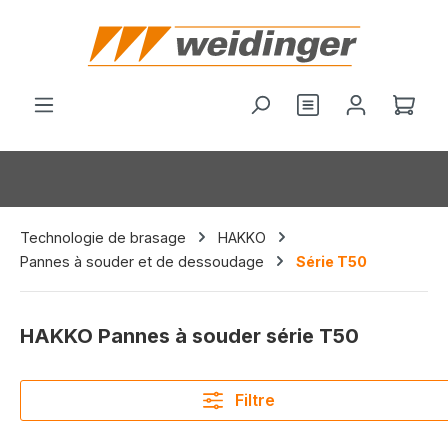
tenu principal
Vous avez 0 arti
Le p
Technologie de brasage
HAKKO
Pannes à souder et de dessoudage
Série T50
HAKKO Pannes à souder série T50
Filtre