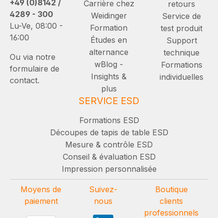
+49 (0)8142 /
Carrière chez
retours
4289 - 300
Weidinger
Service de
Lu-Ve, 08:00 -
Formation
test produit
16:00
Études en
Support
alternance
technique
Ou via notre
wBlog -
Formations
formulaire de
Insights &
individuelles
contact.
plus
SERVICE ESD
Formations ESD
Découpes de tapis de table ESD
Mesure & contrôle ESD
Conseil & évaluation ESD
Impression personnalisée
Moyens de
Suivez-
Boutique
paiement
nous
clients
professionnels