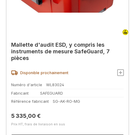
Mallette d'audit ESD, y compris les
instruments de mesure SafeGuard, 7
pièces
Disponible prochainement
Numéro d'article
WL83024
Fabricant
SAFEGUARD
Référence fabricant
SG-AK-RO-MG
Prix régulier :
5 335,00 €
Prix HT, frais de livraison en sus