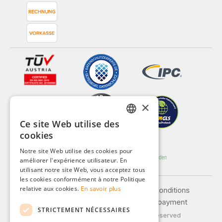
×
Ce site Web utilise des
GERMAN
cookies
ENGLISH
Notre site Web utilise des cookies pour
améliorer l'expérience utilisateur. En
FRENCH
utilisant notre site Web, vous acceptez tous
ITALIAN
les cookies conformément à notre Politique
relative aux cookies.
En savoir plus
Legal notice
General terms and conditions
DUTCH
Privacy policy
Shipping and payment
STRICTEMENT NÉCESSAIRES
POLISH
© 2026 Weidinger GmbH, All Rights Reserved