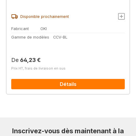
Disponible prochainement
Fabricant
OKI
Gamme de modèles
CCV-BL
Prix régulier :
De
64,23 €
Prix HT, frais de livraison en sus
Détails
Inscrivez-vous dès maintenant à la