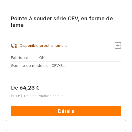
Pointe à souder série CFV, en forme de
lame
Disponible prochainement
Fabricant
OKI
Gamme de modèles
CFV-BL
Prix régulier :
De
64,23 €
Prix HT, frais de livraison en sus
Détails