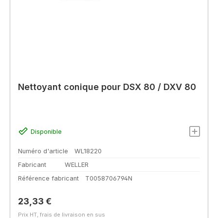
Nettoyant conique pour DSX 80 / DXV 80
Disponible
Numéro d'article
WL18220
Fabricant
WELLER
Référence fabricant
T0058706794N
Prix régulier :
23,33 €
Prix HT, frais de livraison en sus