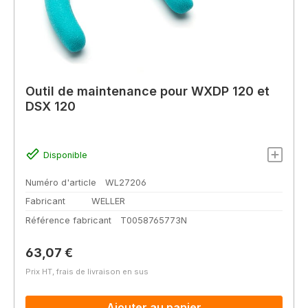
Outil de maintenance pour WXDP 120 et
DSX 120
Disponible
Numéro d'article
WL27206
Fabricant
WELLER
Référence fabricant
T0058765773N
Prix régulier :
63,07 €
Prix HT, frais de livraison en sus
Ajouter au panier