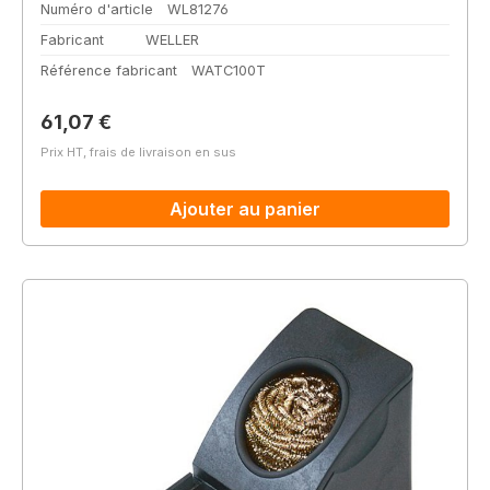
Numéro d'article
WL81276
Fabricant
WELLER
Référence fabricant
WATC100T
Prix régulier :
61,07 €
Prix HT, frais de livraison en sus
Ajouter au panier