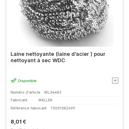
Laine nettoyante (laine d’acier ) pour
nettoyant à sec WDC
Disponible
Numéro d'article
WL34483
Fabricant
WELLER
Référence fabricant
T0051382499
Prix régulier :
8,01 €