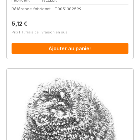
Fabricant
WELLER
Référence fabricant
T0051382599
Prix régulier :
5,12 €
Prix HT, frais de livraison en sus
Ajouter au panier